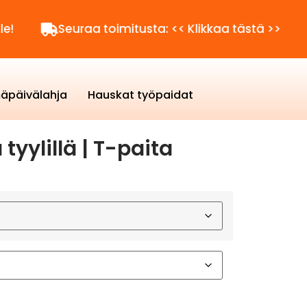
Seuraa toimitusta: << Klikkaa tästä >>
Kysytt
äpäivälahja
Hauskat työpaidat
 tyylillä | T-paita