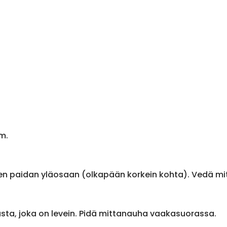
m.
en paidan yläosaan (olkapään korkein kohta). Vedä m
sta, joka on levein. Pidä mittanauha vaakasuorassa.