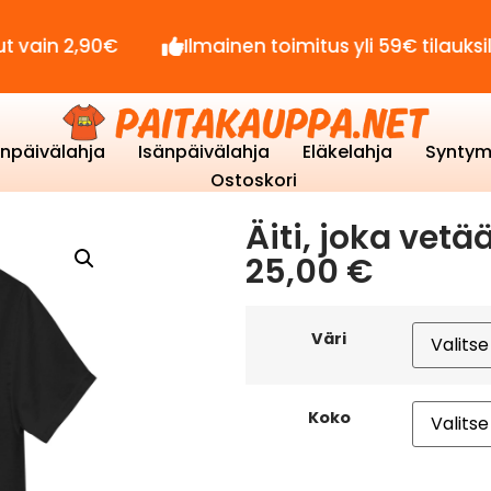
90€
Ilmainen toimitus yli 59€ tilauksille!
enpäivälahja
Isänpäivälahja
Eläkelahja
Syntym
Ostoskori
Äiti, joka vetää
25,00
€
Väri
Koko