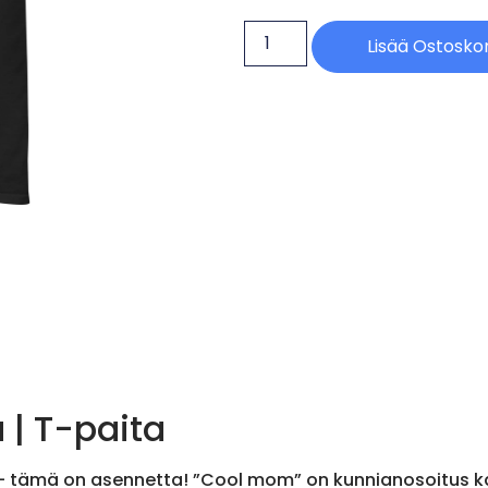
Lisää Ostoskor
ä | T-paita
 tämä on asennetta! ”Cool mom” on kunnianosoitus kaikil