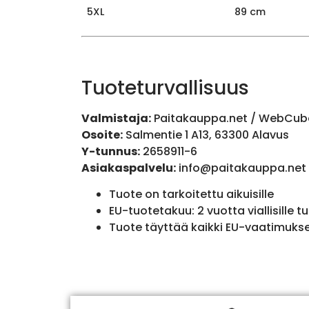
5XL
89 cm
Tuoteturvallisuus
Valmistaja:
Paitakauppa.net / WebCub
Osoite:
Salmentie 1 A13, 63300 Alavus
Y-tunnus:
2658911-6
Asiakaspalvelu:
info@paitakauppa.net
Tuote on tarkoitettu aikuisille
EU-tuotetakuu: 2 vuotta viallisille tu
Tuote täyttää kaikki EU-vaatimuks