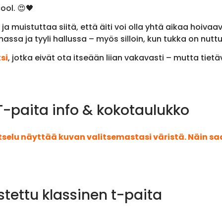
ool. 😍🖤
muistuttaa siitä, että äiti voi olla yhtä aikaa hoivaava
lmassa ja tyyli hallussa – myös silloin, kun tukka on nutt
si
, jotka eivät ota itseään liian vakavasti – mutta tiet
 | T-paita info & kokotaulukko
atselu näyttää kuvan valitsemastasi väristä. Näin s
stettu klassinen t-paita