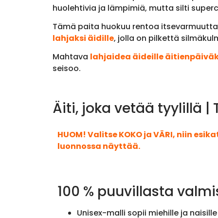
huolehtivia ja lämpimiä, mutta silti superc
Tämä paita huokuu rentoa itsevarmuutta ja 
lahjaksi äidille
, jolla on pilkettä silmäku
Mahtava
lahjaidea äideille äitienpäiväk
seisoo.
Äiti, joka vetää tyylillä
HUOM! Valitse KOKO ja VÄRI, niin esik
luonnossa näyttää.
100 % puuvillasta valmi
Unisex-malli sopii miehille ja naisille