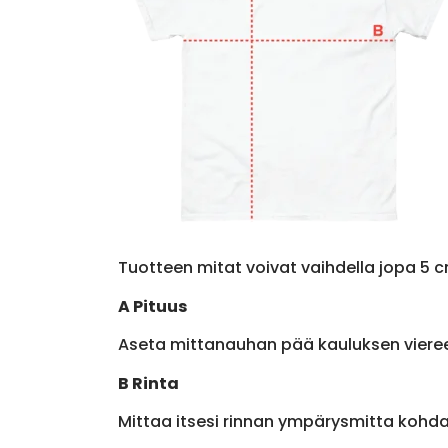
Tuotteen mitat voivat vaihdella jopa 5 c
A Pituus
Aseta mittanauhan pää kauluksen viere
B Rinta
Mittaa itsesi rinnan ympärysmitta kohda