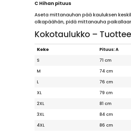
C Hihan pituus
Aseta mittanauhan pää kauluksen keskik
olkapäähän, pidä mittanauha paikallaan 
Kokotaulukko – Tuottee
Koko
Pituus: A
S
71 cm
M
74 cm
L
76 cm
XL
79 cm
2XL
81 cm
3XL
84 cm
4XL
86 cm