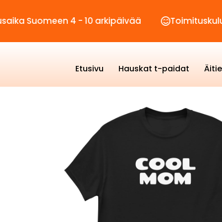
omeen 4 - 10 arkipäivää
Toimituskulut vain 2,
Etusivu
Hauskat t-paidat
Äiti