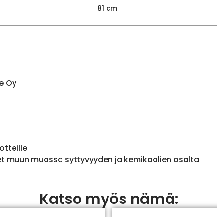
81 cm
e Oy
otteille
et muun muassa syttyvyyden ja kemikaalien osalta
Katso myös nämä: