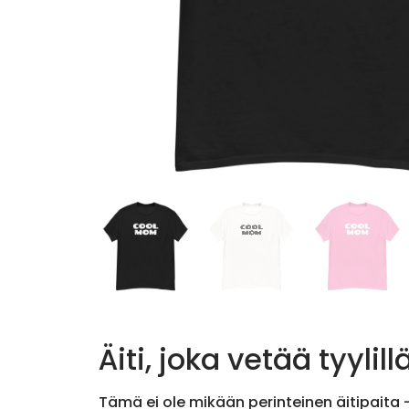
Äiti, joka vetää tyylill
Tämä ei ole mikään perinteinen äitipaita –