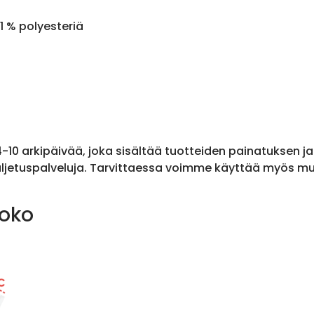
1 % polyesteriä
 4-10 arkipäivää, joka sisältää tuotteiden painatuksen j
ljetuspalveluja. Tarvittaessa voimme käyttää myös muit
koko