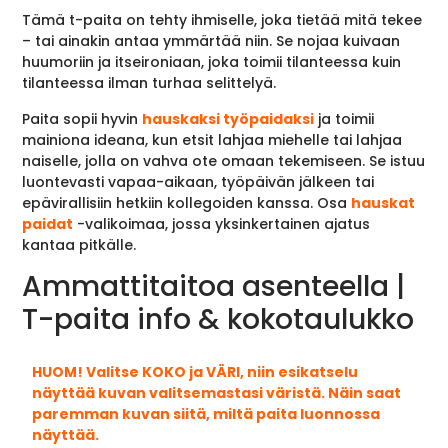
Tämä t-paita on tehty ihmiselle, joka tietää mitä tekee
– tai ainakin antaa ymmärtää niin. Se nojaa kuivaan
huumoriin ja itseironiaan, joka toimii tilanteessa kuin
tilanteessa ilman turhaa selittelyä.
Paita sopii hyvin
hauskaksi työpaidaksi
ja toimii
mainiona ideana, kun etsit lahjaa miehelle tai lahjaa
naiselle, jolla on vahva ote omaan tekemiseen. Se istuu
luontevasti vapaa-aikaan, työpäivän jälkeen tai
epävirallisiin hetkiin kollegoiden kanssa. Osa
hauskat
paidat
-valikoimaa, jossa yksinkertainen ajatus
kantaa pitkälle.
Ammattitaitoa asenteella |
T-paita info & kokotaulukko
HUOM! Valitse KOKO ja VÄRI, niin esikatselu
näyttää kuvan valitsemastasi väristä. Näin saat
paremman kuvan siitä, miltä paita luonnossa
näyttää.