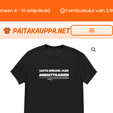
- 10 arkipäivää
Toimituskulut vain 2,90€