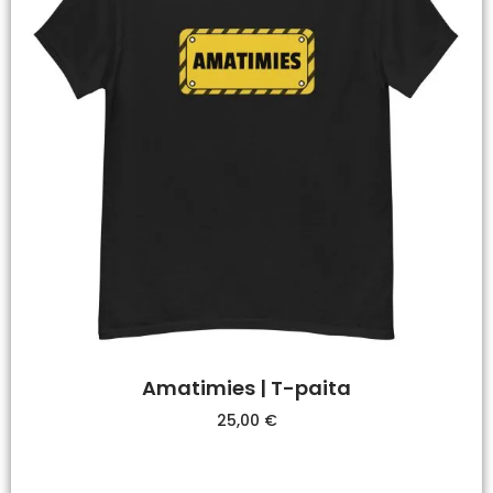
Amatimies | T-paita
25,00
€
Valitse Vaihtoehdoista