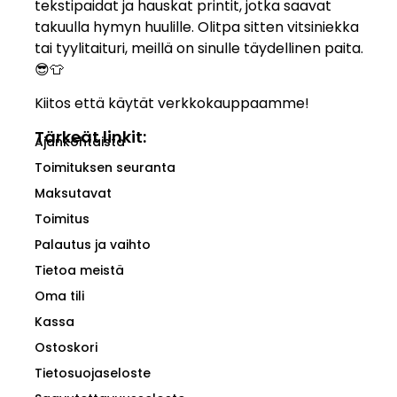
tekstipaidat ja hauskat printit, jotka saavat
takuulla hymyn huulille. Olitpa sitten vitsiniekka
tai tyylitaituri, meillä on sinulle täydellinen paita.
😎👕
Kiitos että käytät verkkokauppaamme!
Tärkeät linkit:
Ajankohtaista
Toimituksen seuranta
Maksutavat
Toimitus
Palautus ja vaihto
Tietoa meistä
Oma tili
Kassa
Ostoskori
Tietosuojaseloste