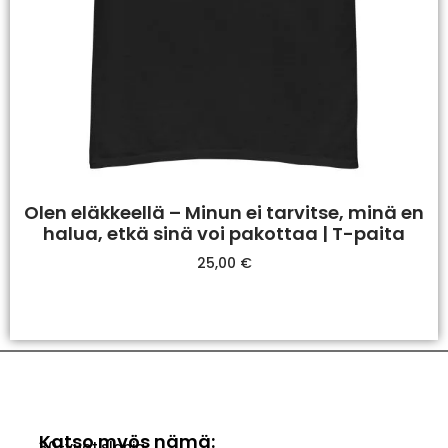
Olen eläkkeellä – Minun ei tarvitse, minä en
halua, etkä sinä voi pakottaa | T-paita
25,00
€
Valitse Vaihtoehdoista
Katso myös nämä:
30-vuotislahja