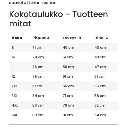
saavutat hihan reunan.
Kokotaulukko – Tuotteen
mitat
Koko
Pituus: A
Leveys: B
Hiha: C
S
71 cm
46 cm
40 cm
M
74 cm
51 cm
43 cm
L
76 cm
56 cm
47 cm
XL
79 cm
61 cm
51 cm
2XL
81 cm
66 cm
55 cm
3XL
84 cm
71 cm
58 cm
4XL
86 cm
76 cm
62 cm
5XL
89 cm
81 cm
64 cm