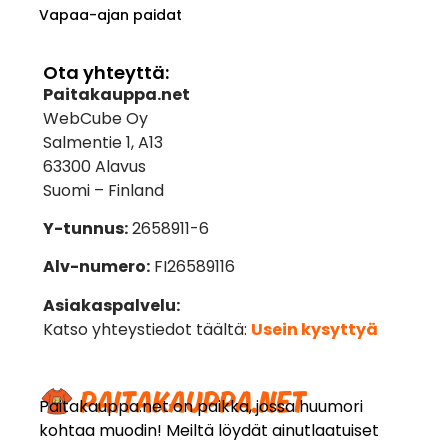
Vapaa-ajan paidat
Ota yhteyttä:
Paitakauppa.net
WebCube Oy
Salmentie 1, A13
63300 Alavus
Suomi – Finland
Y-tunnus:
2658911-6
Alv-numero:
FI26589116
Asiakaspalvelu:
Katso yhteystiedot täältä:
Usein kysyttyä
Paitakauppa.net on paikka, jossa huumori
kohtaa muodin! Meiltä löydät ainutlaatuiset