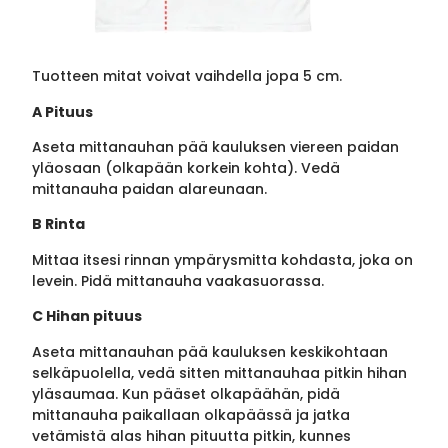
Tuotteen mitat voivat vaihdella jopa 5 cm.
A Pituus
Aseta mittanauhan pää kauluksen viereen paidan
yläosaan (olkapään korkein kohta). Vedä
mittanauha paidan alareunaan.
B Rinta
Mittaa itsesi rinnan ympärysmitta kohdasta, joka on
levein. Pidä mittanauha vaakasuorassa.
C Hihan pituus
Aseta mittanauhan pää kauluksen keskikohtaan
selkäpuolella, vedä sitten mittanauhaa pitkin hihan
yläsaumaa. Kun pääset olkapäähän, pidä
mittanauha paikallaan olkapäässä ja jatka
vetämistä alas hihan pituutta pitkin, kunnes