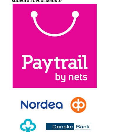
Saavutettavuusseloste