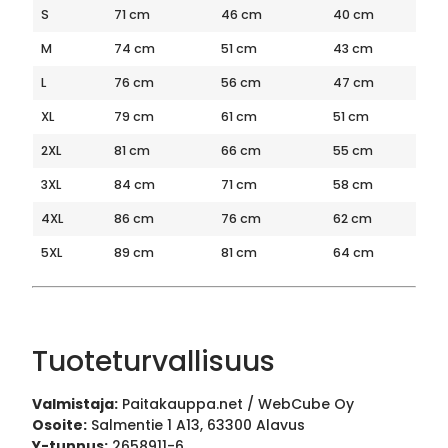
S
71 cm
46 cm
40 cm
M
74 cm
51 cm
43 cm
L
76 cm
56 cm
47 cm
XL
79 cm
61 cm
51 cm
2XL
81 cm
66 cm
55 cm
3XL
84 cm
71 cm
58 cm
4XL
86 cm
76 cm
62 cm
5XL
89 cm
81 cm
64 cm
Tuoteturvallisuus
Valmistaja:
Paitakauppa.net / WebCube Oy
Osoite:
Salmentie 1 A13, 63300 Alavus
Y-tunnus:
2658911-6