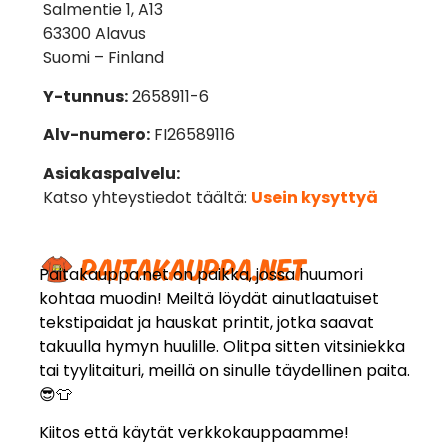
Salmentie 1, A13
63300 Alavus
Suomi – Finland
Y-tunnus:
2658911-6
Alv-numero:
FI26589116
Asiakaspalvelu:
Katso yhteystiedot täältä:
Usein kysyttyä
Paitakauppa.net on paikka, jossa huumori
kohtaa muodin! Meiltä löydät ainutlaatuiset
tekstipaidat ja hauskat printit, jotka saavat
takuulla hymyn huulille. Olitpa sitten vitsiniekka
tai tyylitaituri, meillä on sinulle täydellinen paita.
😎👕
Kiitos että käytät verkkokauppaamme!