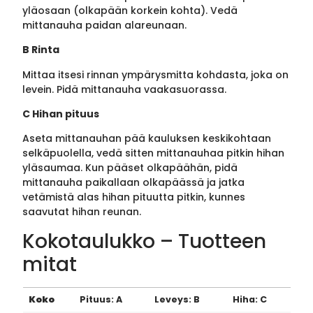
yläosaan (olkapään korkein kohta). Vedä
mittanauha paidan alareunaan.
B Rinta
Mittaa itsesi rinnan ympärysmitta kohdasta, joka on
levein. Pidä mittanauha vaakasuorassa.
C Hihan pituus
Aseta mittanauhan pää kauluksen keskikohtaan
selkäpuolella, vedä sitten mittanauhaa pitkin hihan
yläsaumaa. Kun pääset olkapäähän, pidä
mittanauha paikallaan olkapäässä ja jatka
vetämistä alas hihan pituutta pitkin, kunnes
saavutat hihan reunan.
Kokotaulukko – Tuotteen
mitat
Koko
Pituus: A
Leveys: B
Hiha: C