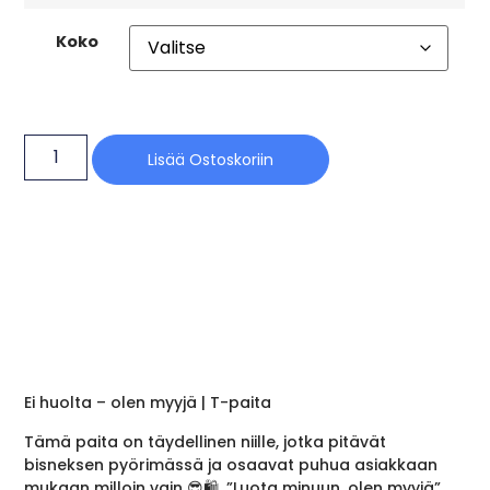
Koko
Lisää Ostoskoriin
Ei huolta – olen myyjä | T-paita
Tämä paita on täydellinen niille, jotka pitävät
bisneksen pyörimässä ja osaavat puhua asiakkaan
mukaan milloin vain 😎🛍️. ”Luota minuun, olen myyjä”