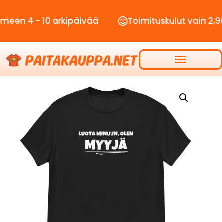
 - 10 arkipäivää
Toimituskulut vain 2,90€