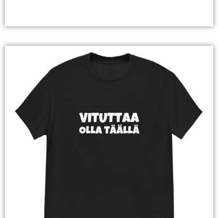
Valitse Vaihtoehdoista