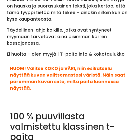
on hauska ja suorasukainen teksti, joka kertoo, että
tämä tyyppi tietää mitä tekee – ainakin silloin kun on
kyse kaupanteosta.
Täydellinen lahja kaikille, jotka ovat syntyneet
myymään tai vetävät aina pisimmän korren
kassajonossa.
Ei huolta – olen myyjä | T-paita info & kokotaulukko
HUOM! Valitse KOKO ja VÄRI, niin esikatselu
näyttää kuvan valitsemastasi väristä. Näin saat
paremman kuvan siitä, miltä paita luonnossa
näyttää.
100 % puuvillasta
valmistettu klassinen t-
paita