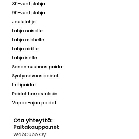
80-vuotislahja
90-vuotislahja
Joululahja
Lahja naiselle
Lahja miehelle
Lahja äidille
Lahja isälle
Sananmuunnos paidat
Syntymävuosipaidat
Inttipaidat
Paidat harrastuksiin
Vapaa-ajan paidat
Ota yhteyttä:
Paitakauppa.net
WebCube Oy