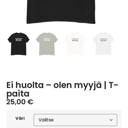
Ei huolta – olen myyjä | T-
paita
25,00
€
Väri