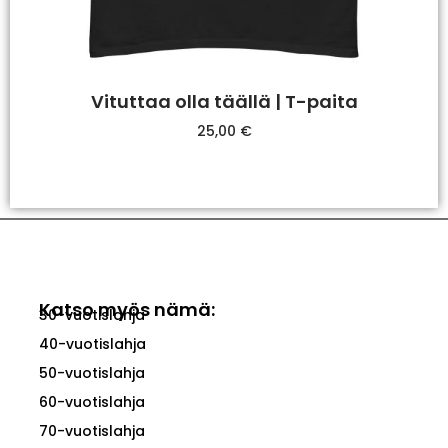
Vituttaa olla täällä | T-paita
25,00
€
Valitse Vaihtoehdoista
Katso myös nämä:
30-vuotislahja
40-vuotislahja
50-vuotislahja
60-vuotislahja
70-vuotislahja