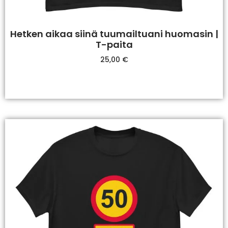
Hetken aikaa siinä tuumailtuani huomasin |
T-paita
25,00
€
Valitse Vaihtoehdoista