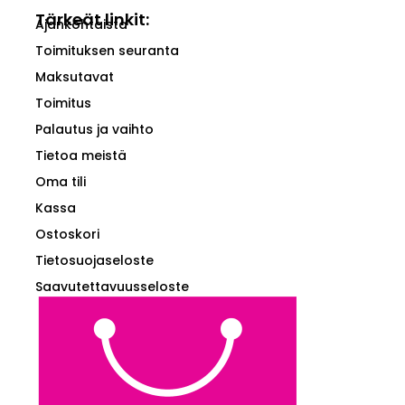
Tärkeät linkit:
Ajankohtaista
Toimituksen seuranta
Maksutavat
Toimitus
Palautus ja vaihto
Tietoa meistä
Oma tili
Kassa
Ostoskori
Tietosuojaseloste
Saavutettavuusseloste