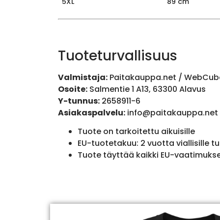
5XL
89 cm
Tuoteturvallisuus
Valmistaja:
Paitakauppa.net / WebCub
Osoite:
Salmentie 1 A13, 63300 Alavus
Y-tunnus:
2658911-6
Asiakaspalvelu:
info@paitakauppa.net
Tuote on tarkoitettu aikuisille
EU-tuotetakuu: 2 vuotta viallisille tu
Tuote täyttää kaikki EU-vaatimuks