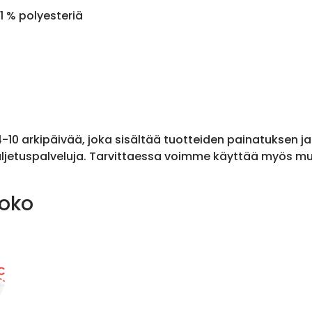
1 % polyesteriä
 4-10 arkipäivää, joka sisältää tuotteiden painatuksen j
ljetuspalveluja. Tarvittaessa voimme käyttää myös muit
koko