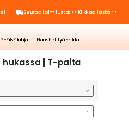
Seuraa toimitusta: << Klikkaa tästä >>
Kysytt
äpäivälahja
Hauskat työpaidat
a hukassa | T-paita