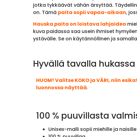
jotka tykkäävät vähän ärsyttää. Täydelline
on. Tämä
paita sopii vapaa-aikaan
, jo
Hauska paita on loistava lahjaidea
mieh
kuva paidassa saa usein ihmiset hymyilemä
ystävälle. Se on käytännöllinen ja samalla
Hyvällä tavalla hukassa 
HUOM! Valitse KOKO ja VÄRI, niin esik
luonnossa näyttää.
100 % puuvillasta valmi
Unisex-malli sopii miehille ja naisille
100 % puuvillaa