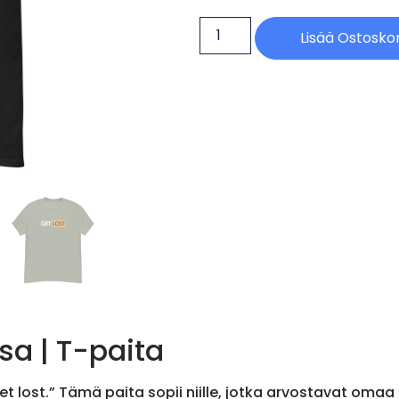
Lisää Ostoskor
sa | T-paita
 lost.” Tämä paita sopii niille, jotka arvostavat omaa ra