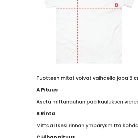
Tuotteen mitat voivat vaihdella jopa 5 c
A Pituus
Aseta mittanauhan pää kauluksen viere
B Rinta
Mittaa itsesi rinnan ympärysmitta kohda
C Hihan pituus