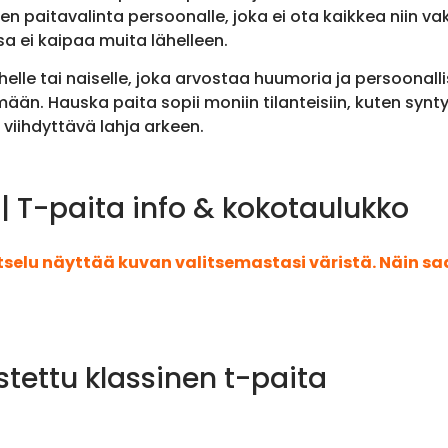
n paitavalinta persoonalle, joka ei ota kaikkea niin vaka
ssa ei kaipaa muita lähelleen.
elle tai naiselle, joka arvostaa huumoria ja persoonalli
än. Hauska paita sopii moniin tilanteisiin, kuten synty
 viihdyttävä lahja arkeen.
| T-paita info & kokotaulukko
atselu näyttää kuvan valitsemastasi väristä. Näin s
stettu klassinen t-paita