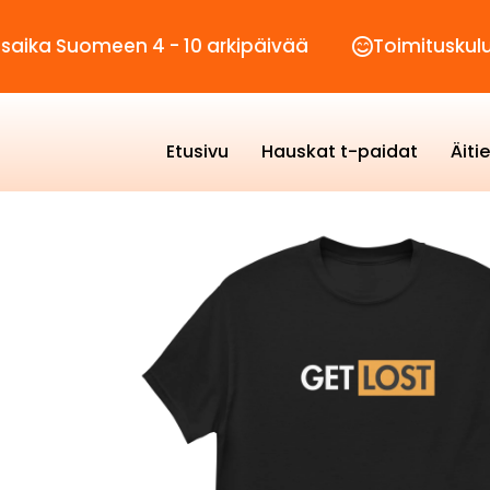
meen 4 - 10 arkipäivää
Toimituskulut vain 2,
Etusivu
Hauskat t-paidat
Äiti