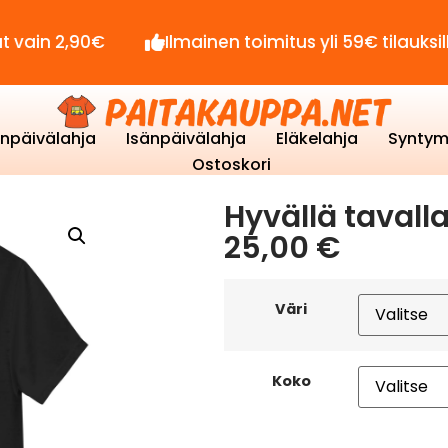
90€
Ilmainen toimitus yli 59€ tilauksille!
enpäivälahja
Isänpäivälahja
Eläkelahja
Syntym
Ostoskori
Hyvällä tavall
25,00
€
Väri
Koko