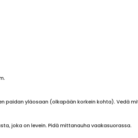
m.
en paidan yläosaan (olkapään korkein kohta). Vedä m
sta, joka on levein. Pidä mittanauha vaakasuorassa.