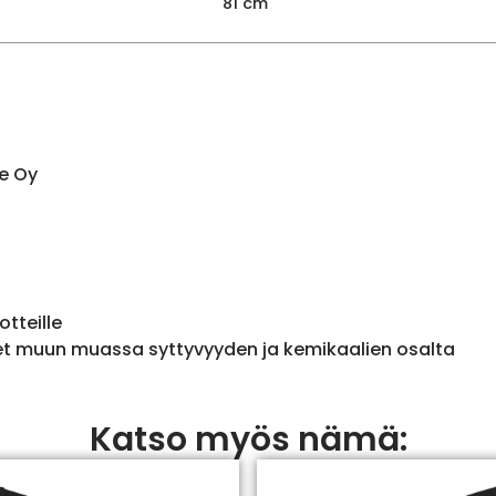
81 cm
e Oy
otteille
et muun muassa syttyvyyden ja kemikaalien osalta
Katso myös nämä: