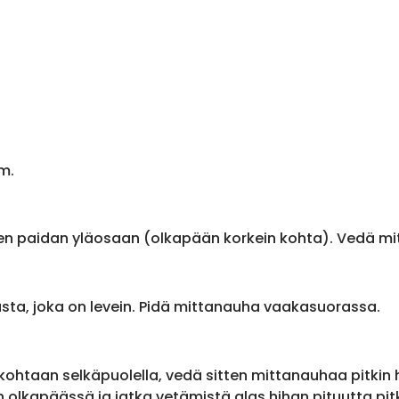
m.
en paidan yläosaan (olkapään korkein kohta). Vedä m
sta, joka on levein. Pidä mittanauha vaakasuorassa.
ohtaan selkäpuolella, vedä sitten mittanauhaa pitkin
olkapäässä ja jatka vetämistä alas hihan pituutta pit