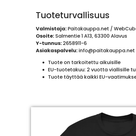
Tuoteturvallisuus
Valmistaja:
Paitakauppa.net / WebCub
Osoite:
Salmentie 1 A13, 63300 Alavus
Y-tunnus:
2658911-6
Asiakaspalvelu:
info@paitakauppa.net
Tuote on tarkoitettu aikuisille
EU-tuotetakuu: 2 vuotta viallisille tu
Tuote täyttää kaikki EU-vaatimuks