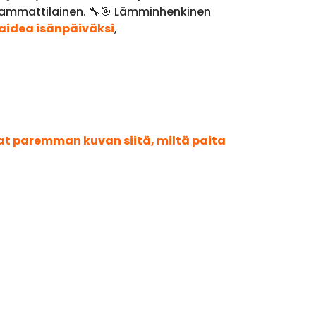
in ammattilainen. 🔧🎯 Lämminhenkinen
aidea isänpäiväksi
,
aat paremman kuvan siitä, miltä paita