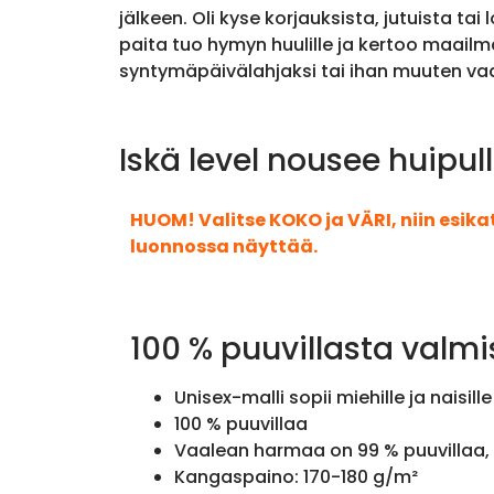
jälkeen. Oli kyse korjauksista, jutuista 
paita tuo hymyn huulille ja kertoo maailm
syntymäpäivälahjaksi tai ihan muuten va
Iskä level nousee huipul
HUOM! Valitse KOKO ja VÄRI, niin esik
luonnossa näyttää.
100 % puuvillasta valmi
Unisex-malli sopii miehille ja naisille
100 % puuvillaa
Vaalean harmaa on 99 % puuvillaa, 
Kangaspaino: 170-180 g/m²