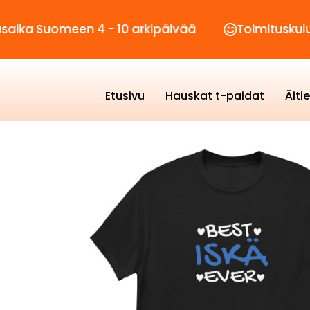
Suomeen 4 - 10 arkipäivää
Toimituskulut vain
Etusivu
Hauskat t-paidat
Äiti