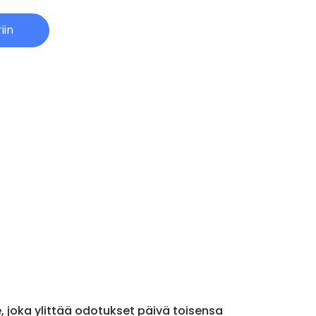
iin
le, joka ylittää odotukset päivä toisensa