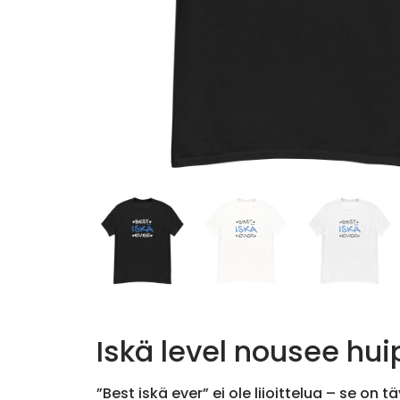
Iskä level nousee huip
”Best iskä ever” ei ole liioittelua – se on 