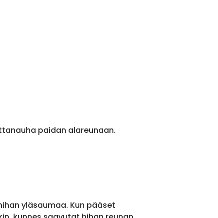
ittanauha paidan alareunaan.
 hihan yläsaumaa. Kun pääset
kin, kunnes saavutat hihan reunan.