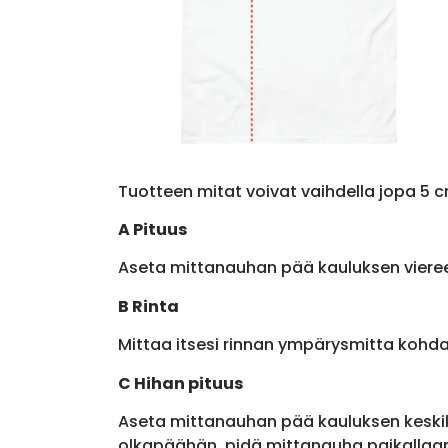
Tuotteen mitat voivat vaihdella jopa 5 c
A Pituus
Aseta mittanauhan pää kauluksen viere
B Rinta
Mittaa itsesi rinnan ympärysmitta kohda
C Hihan pituus
Aseta mittanauhan pää kauluksen keskik
olkapäähän, pidä mittanauha paikallaan 