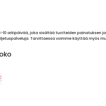
 4-10 arkipäivää, joka sisältää tuotteiden painatuksen j
ljetuspalveluja. Tarvittaessa voimme käyttää myös muit
koko