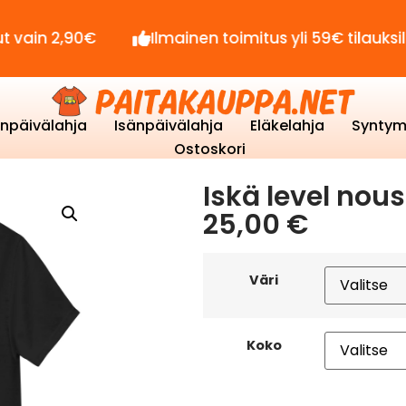
 2,90€
Ilmainen toimitus yli 59€ tilauksille!
enpäivälahja
Isänpäivälahja
Eläkelahja
Syntym
Ostoskori
Iskä level nous
25,00
€
Väri
Koko