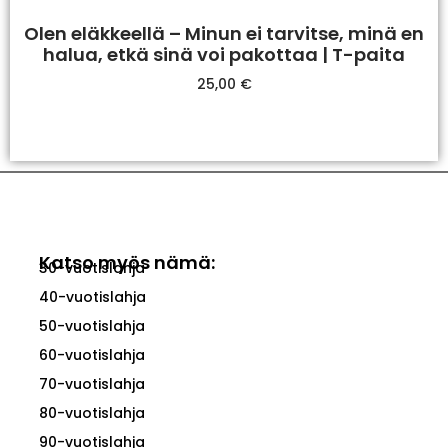
Olen eläkkeellä – Minun ei tarvitse, minä en
halua, etkä sinä voi pakottaa | T-paita
25,00
€
Valitse Vaihtoehdoista
Katso myös nämä:
30-vuotislahja
40-vuotislahja
50-vuotislahja
60-vuotislahja
70-vuotislahja
80-vuotislahja
90-vuotislahja