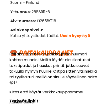
Suomi – Finland
Y-tunnus:
2658911-6
Alv-numero:
FI26589116
Asiakaspalvelu:
Katso yhteystiedot täältä:
Usein kysyttyä
Paitakauppa.net on paikka, jossa huumori
kohtaa muodin! Meiltä löydät ainutlaatuiset
tekstipaidat ja hauskat printit, jotka saavat
takuulla hymyn huulille. Olitpa sitten vitsiniekka
tai tyylitaituri, meillä on sinulle täydellinen paita.
😎👕
Kiitos että käytät verkkokauppaamme!
Tärkeät linkit:
Ajankohtaista