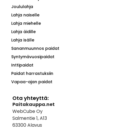
Joululahja
Lahja naiselle
Lahja miehelle
Lahja äidille
Lahja isälle
Sananmuunnos paidat
Syntymävuosipaidat
Inttipaidat
Paidat harrastuksiin
Vapaa-ajan paidat
Ota yhteyttä:
Paitakauppa.net
WebCube Oy
Salmentie 1, A13
63300 Alavus