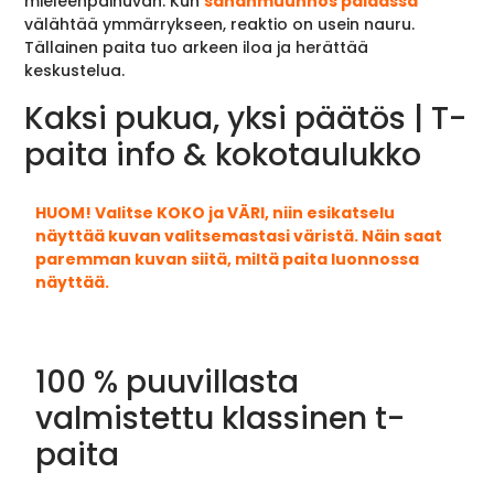
mieleenpainuvan. Kun
sananmuunnos paidassa
välähtää ymmärrykseen, reaktio on usein nauru.
Tällainen paita tuo arkeen iloa ja herättää
keskustelua.
Kaksi pukua, yksi päätös | T-
paita info & kokotaulukko
HUOM! Valitse KOKO ja VÄRI, niin esikatselu
näyttää kuvan valitsemastasi väristä. Näin saat
paremman kuvan siitä, miltä paita luonnossa
näyttää.
100 % puuvillasta
valmistettu klassinen t-
paita