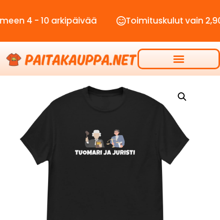
- 10 arkipäivää
Toimituskulut vain 2,90€