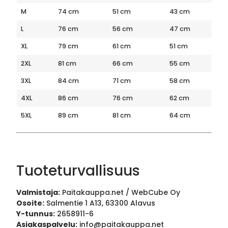
M
74 cm
51 cm
43 cm
L
76 cm
56 cm
47 cm
XL
79 cm
61 cm
51 cm
2XL
81 cm
66 cm
55 cm
3XL
84 cm
71 cm
58 cm
4XL
86 cm
76 cm
62 cm
5XL
89 cm
81 cm
64 cm
Tuoteturvallisuus
Valmistaja:
Paitakauppa.net / WebCube Oy
Osoite:
Salmentie 1 A13, 63300 Alavus
Y-tunnus:
2658911-6
Asiakaspalvelu:
info@paitakauppa.net