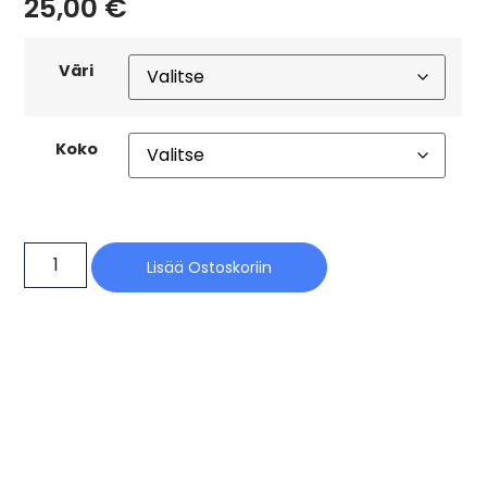
25,00
€
Väri
Koko
Lisää Ostoskoriin