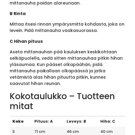
mittanauha paidan alareunaan.
B Rinta
Mittaa itsesi rinnan ympärysmitta kohdasta, joka on
levein. Pidä mittanauha vaakasuorassa.
C Hihan pituus
Aseta mittanauhan pää kauluksen keskikohtaan
selkäpuolella, vedä sitten mittanauhaa pitkin hihan
yläsaumaa. Kun pääset olkapäähän, pidä
mittanauha paikallaan olkapäässä ja jatka
vetämistä alas hihan pituutta pitkin, kunnes
saavutat hihan reunan.
Kokotaulukko – Tuotteen
mitat
Koko
Pituus: A
Leveys: B
Hiha: C
S
71 cm
46 cm
40 cm