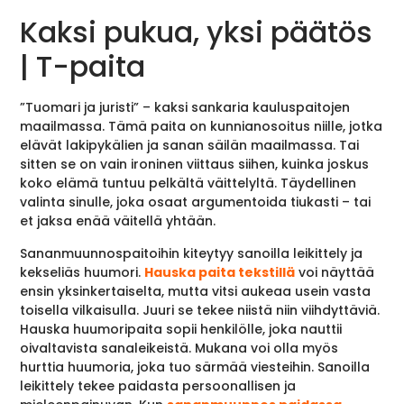
Kaksi pukua, yksi päätös
| T-paita
”Tuomari ja juristi” – kaksi sankaria kauluspaitojen
maailmassa. Tämä paita on kunnianosoitus niille, jotka
elävät lakipykälien ja sanan säilän maailmassa. Tai
sitten se on vain ironinen viittaus siihen, kuinka joskus
koko elämä tuntuu pelkältä väittelyltä. Täydellinen
valinta sinulle, joka osaat argumentoida tiukasti – tai
et jaksa enää väitellä yhtään.
Sananmuunnospaitoihin kiteytyy sanoilla leikittely ja
kekseliäs huumori.
Hauska paita tekstillä
voi näyttää
ensin yksinkertaiselta, mutta vitsi aukeaa usein vasta
toisella vilkaisulla. Juuri se tekee niistä niin viihdyttäviä.
Hauska huumoripaita sopii henkilölle, joka nauttii
oivaltavista sanaleikeistä. Mukana voi olla myös
hurttia huumoria, joka tuo särmää viesteihin. Sanoilla
leikittely tekee paidasta persoonallisen ja