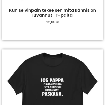
Kun selvinpäin tekee sen mitä kännis on
luvannut | T-paita
25,00
€
Valitse Vaihtoehdoista