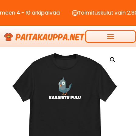
- 10 arkipäivää
Toimituskulut vain 2,90€