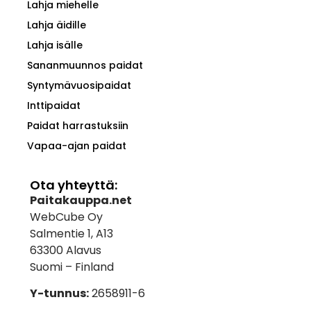
Lahja miehelle
Lahja äidille
Lahja isälle
Sananmuunnos paidat
Syntymävuosipaidat
Inttipaidat
Paidat harrastuksiin
Vapaa-ajan paidat
Ota yhteyttä:
Paitakauppa.net
WebCube Oy
Salmentie 1, A13
63300 Alavus
Suomi – Finland
Y-tunnus:
2658911-6