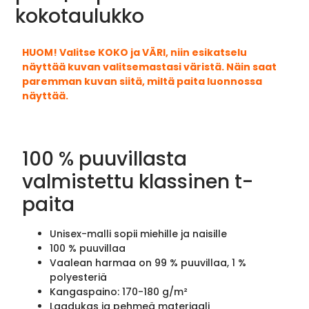
kokotaulukko
HUOM! Valitse KOKO ja VÄRI, niin esikatselu
näyttää kuvan valitsemastasi väristä. Näin saat
paremman kuvan siitä, miltä paita luonnossa
näyttää.
100 % puuvillasta
valmistettu klassinen t-
paita
Unisex-malli sopii miehille ja naisille
100 % puuvillaa
Vaalean harmaa on 99 % puuvillaa, 1 %
polyesteriä
Kangaspaino: 170-180 g/m²
Laadukas ja pehmeä materiaali