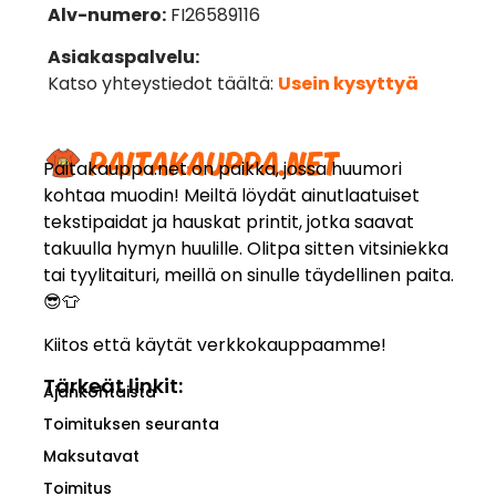
Alv-numero:
FI26589116
Asiakaspalvelu:
Katso yhteystiedot täältä:
Usein kysyttyä
Paitakauppa.net on paikka, jossa huumori
kohtaa muodin! Meiltä löydät ainutlaatuiset
tekstipaidat ja hauskat printit, jotka saavat
takuulla hymyn huulille. Olitpa sitten vitsiniekka
tai tyylitaituri, meillä on sinulle täydellinen paita.
😎👕
Kiitos että käytät verkkokauppaamme!
Tärkeät linkit:
Ajankohtaista
Toimituksen seuranta
Maksutavat
Toimitus