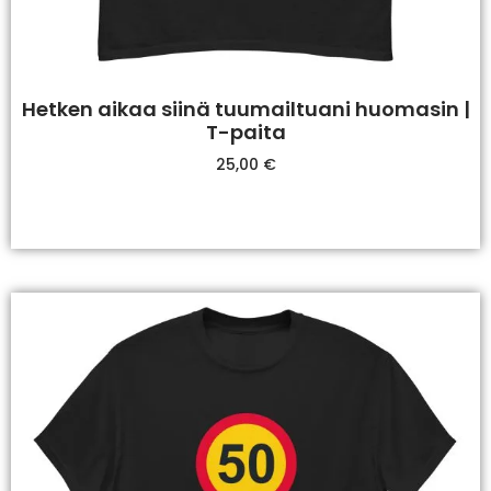
Hetken aikaa siinä tuumailtuani huomasin |
T-paita
25,00
€
Valitse Vaihtoehdoista