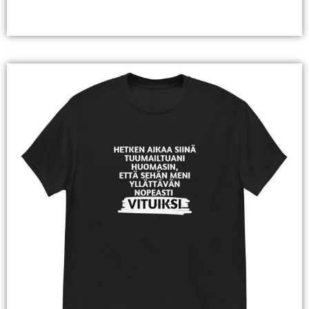
Valitse Vaihtoehdoista