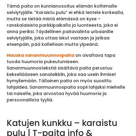
Tämä paita on kunnianosoitus elämän kolhimalle
selviytyjälle. ”Karaistu pulu” ei ehkä lentele korkealla,
mutta se tietää mistä elämässä on kyse –
ranskalaisista parkkipaikalla ja luonteesta, joka ei
anna periksi. Täydellinen paitavalinta urbaanille
selviytyjälle, joka ottaa iskut vastaan ja jatkaa
eteenpäin, pää kallellaan mutta ylpeänä.
Hauska sananmuunnospaita
on oivaltava tapa
tuoda huumoria pukeutumiseen.
Sananmuunnostekstiä sisältävä paita perustuu
kekseliääseen sanaleikkiin, joka saa usein ihmiset
hymyilemään. Tällainen paita on myös suosittu
lahjaidea. Sananmuunnospaita sopii lahjaksi miehelle
tai naiselle, joka arvostaa hyvää huumoria ja
persoonallista tyyliä.
Katujen kunkku – karaistu
pulu | T-paita info &