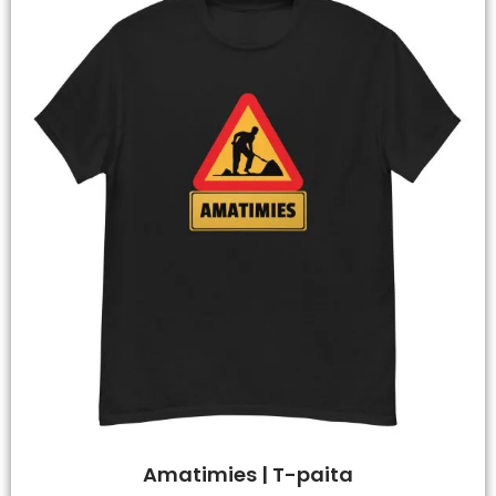
Amatimies | T-paita