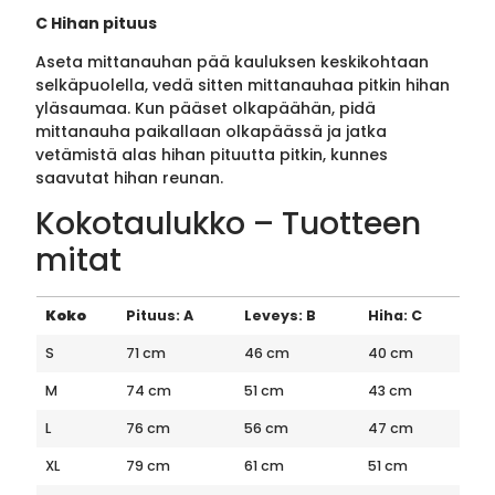
C Hihan pituus
Aseta mittanauhan pää kauluksen keskikohtaan
selkäpuolella, vedä sitten mittanauhaa pitkin hihan
yläsaumaa. Kun pääset olkapäähän, pidä
mittanauha paikallaan olkapäässä ja jatka
vetämistä alas hihan pituutta pitkin, kunnes
saavutat hihan reunan.
Kokotaulukko – Tuotteen
mitat
Koko
Pituus: A
Leveys: B
Hiha: C
S
71 cm
46 cm
40 cm
M
74 cm
51 cm
43 cm
L
76 cm
56 cm
47 cm
XL
79 cm
61 cm
51 cm