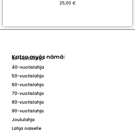
25,00
€
Valitse Vaihtoehdoista
Katso myös nämä:
30-vuotislahja
40-vuotislahja
50-vuotislahja
60-vuotislahja
70-vuotislahja
80-vuotislahja
90-vuotislahja
Joululahja
Lahja naiselle