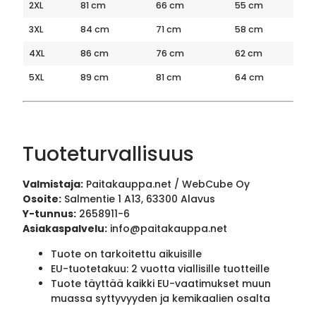
2XL
81 cm
66 cm
55 cm
3XL
84 cm
71 cm
58 cm
4XL
86 cm
76 cm
62 cm
5XL
89 cm
81 cm
64 cm
Tuoteturvallisuus
Valmistaja:
Paitakauppa.net / WebCube Oy
Osoite:
Salmentie 1 A13, 63300 Alavus
Y-tunnus:
2658911-6
Asiakaspalvelu:
info@paitakauppa.net
Tuote on tarkoitettu aikuisille
EU-tuotetakuu: 2 vuotta viallisille tuotteille
Tuote täyttää kaikki EU-vaatimukset muun
muassa syttyvyyden ja kemikaalien osalta