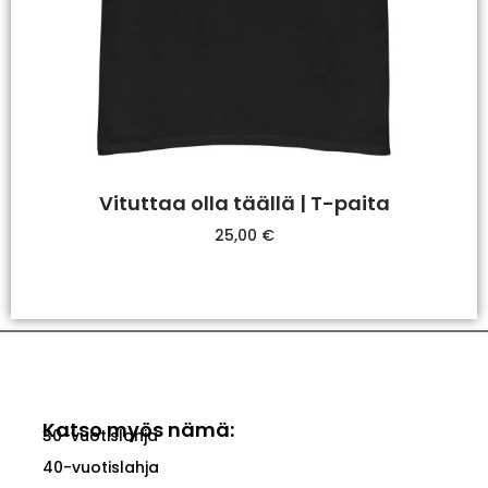
Vituttaa olla täällä | T-paita
25,00
€
Valitse Vaihtoehdoista
Katso myös nämä:
30-vuotislahja
40-vuotislahja