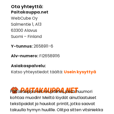
Ota yhteyttä:
Paitakauppa.net
WebCube Oy
Salmentie 1, A13
63300 Alavus
Suomi – Finland
Y-tunnus:
2658911-6
Alv-numero:
FI26589116
Asiakaspalvelu:
Katso yhteystiedot täältä:
Usein kysyttyä
Paitakauppa.net on paikka, jossa huumori
kohtaa muodin! Meiltä löydät ainutlaatuiset
tekstipaidat ja hauskat printit, jotka saavat
takuulla hymyn huulille. Olitpa sitten vitsiniekka