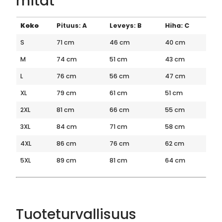
mitat
Koko
Pituus: A
Leveys: B
Hiha: C
S
71 cm
46 cm
40 cm
M
74 cm
51 cm
43 cm
L
76 cm
56 cm
47 cm
XL
79 cm
61 cm
51 cm
2XL
81 cm
66 cm
55 cm
3XL
84 cm
71 cm
58 cm
4XL
86 cm
76 cm
62 cm
5XL
89 cm
81 cm
64 cm
Tuoteturvallisuus