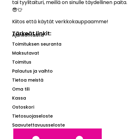
tai tyylitaituri, meillä on sinulle täydellinen paita.
😎👕
Kiitos että käytät verkkokauppaamme!
Tärkeät linkit:
Ajankohtaista
Toimituksen seuranta
Maksutavat
Toimitus
Palautus ja vaihto
Tietoa meistä
Oma tili
Kassa
Ostoskori
Tietosuojaseloste
Saavutettavuusseloste