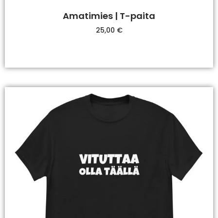
Amatimies | T-paita
25,00
€
Valitse Vaihtoehdoista