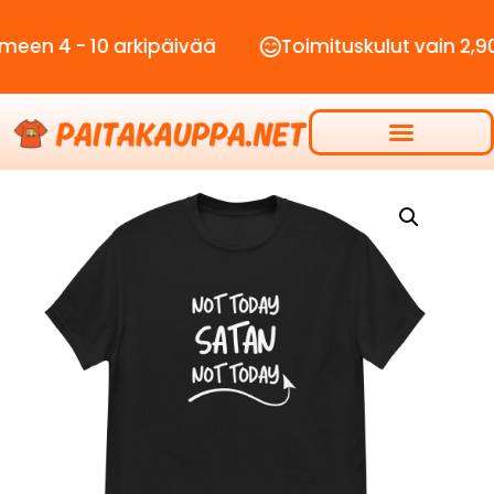
- 10 arkipäivää
Toimituskulut vain 2,90€