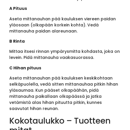
A Pituus
Aseta mittanauhan pää kauluksen viereen paidan
yläosaan (olkapään korkein kohta). Vedä
mittanauha paidan alareunaan.
B Rinta
Mittaa itsesi rinnan ympärysmitta kohdasta, joka on
levein. Pidä mittanauha vaakasuorassa.
C Hihan pituus
Aseta mittanauhan pää kauluksen keskikohtaan
selkäpuolella, vedä sitten mittanauhaa pitkin hihan
yläsaumaa. Kun pääset olkapäähän, pidä
mittanauha paikallaan olkapäässä ja jatka
vetämistä alas hihan pituutta pitkin, kunnes
saavutat hihan reunan.
Kokotaulukko – Tuotteen