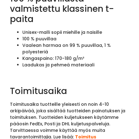
valmistettu klassinen t-
paita
Unisex-malli sopii miehille ja naisille
100 % puuvillaa
Vaalean harmaa on 99 % puuvillaa, 1 %
polyesteriä
Kangaspaino: 170-180 g/m²
Laadukas ja pehmeä materiaali
Toimitusaika
Toimitusaika tuotteille yleisesti on noin 4-10
arkipäivää, joka sisältää tuotteiden painatuksen ja
toimituksen. Tuotteiden kuljetukseen käytämme
pääosin FedEx, Posti ja DHL kuljetuspalveluja.
Tarvittaessa voimme käyttää myös muita
tavarantoimittajia. Lue lisää:
Toimitus