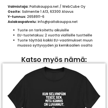
Valmistaja:
Paitakauppa.net / WebCube Oy
Osoite:
Salmentie 1 A13, 63300 Alavus
Y-tunnus:
2658911-6
Asiakaspalvelu:
info@paitakauppa.net
Tuote on tarkoitettu aikuisille
EU-tuotetakuu: 2 vuotta viallisille tuotteille
Tuote täyttää kaikki EU-vaatimukset muun
muassa syttyvyyden ja kemikaalien osalta
Katso myös nämä: