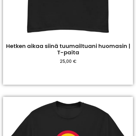
Hetken aikaa siinä tuumailtuani huomasin |
T-paita
25,00
€
Valitse Vaihtoehdoista