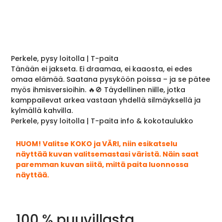
Perkele, pysy loitolla | T-paita
Tänään ei jakseta. Ei draamaa, ei kaaosta, ei edes
omaa elämää. Saatana pysyköön poissa – ja se pätee
myös ihmisversioihin. 🔥🚫 Täydellinen niille, jotka
kamppailevat arkea vastaan yhdellä silmäyksellä ja
kylmällä kahvilla.
Perkele, pysy loitolla | T-paita info & kokotaulukko
HUOM! Valitse KOKO ja VÄRI, niin esikatselu
näyttää kuvan valitsemastasi väristä. Näin saat
paremman kuvan siitä, miltä paita luonnossa
näyttää.
100 % puuvillasta