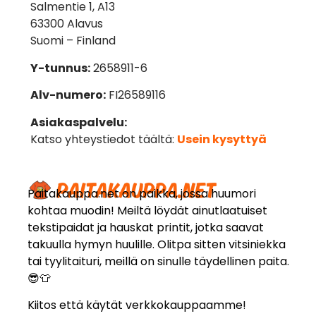
Salmentie 1, A13
63300 Alavus
Suomi – Finland
Y-tunnus:
2658911-6
Alv-numero:
FI26589116
Asiakaspalvelu:
Katso yhteystiedot täältä:
Usein kysyttyä
Paitakauppa.net on paikka, jossa huumori
kohtaa muodin! Meiltä löydät ainutlaatuiset
tekstipaidat ja hauskat printit, jotka saavat
takuulla hymyn huulille. Olitpa sitten vitsiniekka
tai tyylitaituri, meillä on sinulle täydellinen paita.
😎👕
Kiitos että käytät verkkokauppaamme!