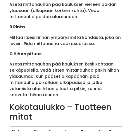
Aseta mittanauhan pää kauluksen viereen paidan
yläosaan (olkapään korkein kohta). Vedä
mittanauha paidan alareunaan.
B Rinta
Mittaa itsesi rinnan ympärysmitta kohdasta, joka on
levein. Pidä mittanauha vaakasuorassa.
C Hihan pituus
Aseta mittanauhan pää kauluksen keskikohtaan
selkäpuolella, vedä sitten mittanauhaa pitkin hihan
yläsaumaa. Kun pääset olkapäähän, pidä
mittanauha paikallaan olkapäässä ja jatka
vetämistä alas hihan pituutta pitkin, kunnes
saavutat hihan reunan.
Kokotaulukko – Tuotteen
mitat