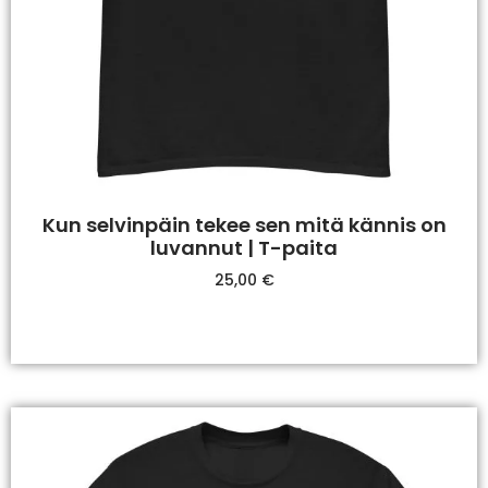
Kun selvinpäin tekee sen mitä kännis on
luvannut | T-paita
25,00
€
Valitse Vaihtoehdoista