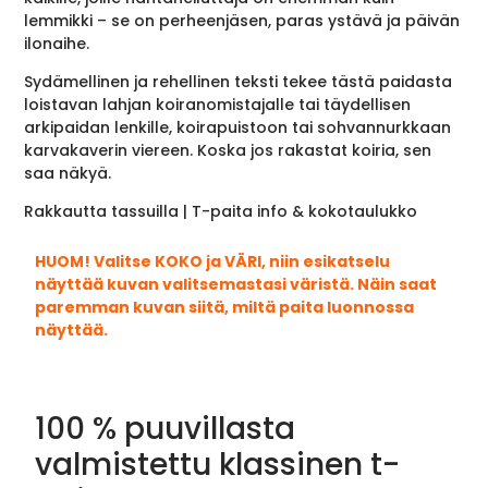
lemmikki – se on perheenjäsen, paras ystävä ja päivän
ilonaihe.
Sydämellinen ja rehellinen teksti tekee tästä paidasta
loistavan lahjan koiranomistajalle tai täydellisen
arkipaidan lenkille, koirapuistoon tai sohvannurkkaan
karvakaverin viereen. Koska jos rakastat koiria, sen
saa näkyä.
Rakkautta tassuilla | T-paita info & kokotaulukko
HUOM! Valitse KOKO ja VÄRI, niin esikatselu
näyttää kuvan valitsemastasi väristä. Näin saat
paremman kuvan siitä, miltä paita luonnossa
näyttää.
100 % puuvillasta
valmistettu klassinen t-