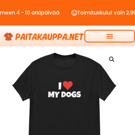
- 10 arkipäivää
Toimituskulut vain 2,90€