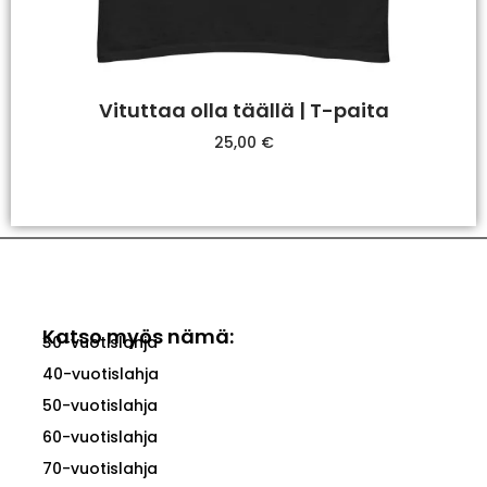
Vituttaa olla täällä | T-paita
25,00
€
Valitse Vaihtoehdoista
Katso myös nämä:
30-vuotislahja
40-vuotislahja
50-vuotislahja
60-vuotislahja
70-vuotislahja