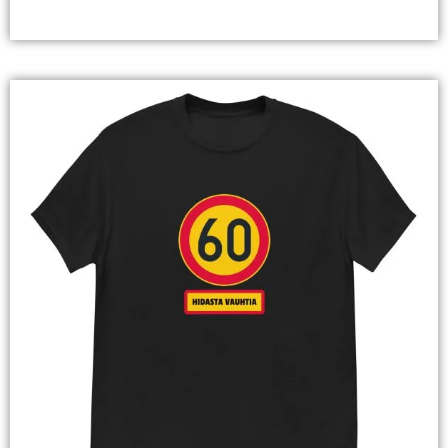
Valitse Vaihtoehdoista