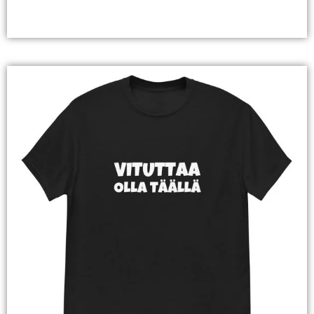
Valitse Vaihtoehdoista