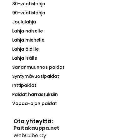
80-vuotislahja
90-vuotislahja
Joululahja
Lahja naiselle
Lahja miehelle
Lahja äidille
Lahja isälle
Sananmuunnos paidat
Syntymävuosipaidat
Inttipaidat
Paidat harrastuksiin
Vapaa-ajan paidat
Ota yhteyttä:
Paitakauppa.net
WebCube Oy