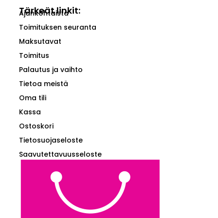
Tärkeät linkit:
Ajankohtaista
Toimituksen seuranta
Maksutavat
Toimitus
Palautus ja vaihto
Tietoa meistä
Oma tili
Kassa
Ostoskori
Tietosuojaseloste
Saavutettavuusseloste