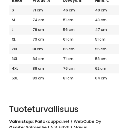
Koko
Pituus: A
Leveys: B
Hiha: C
S
71 cm
46 cm
40 cm
M
74 cm
51 cm
43 cm
L
76 cm
56 cm
47 cm
XL
79 cm
61 cm
51 cm
2XL
81 cm
66 cm
55 cm
3XL
84 cm
71 cm
58 cm
4XL
86 cm
76 cm
62 cm
5XL
89 cm
81 cm
64 cm
Tuoteturvallisuus
Valmistaja:
Paitakauppa.net / WebCube Oy
Osoite:
Salmentie 1 A13, 63300 Alavus