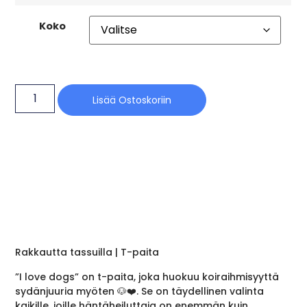
Koko
Lisää Ostoskoriin
Rakkautta tassuilla | T-paita
”I love dogs” on t-paita, joka huokuu koiraihmisyyttä
sydänjuuria myöten 🐶❤️. Se on täydellinen valinta
kaikille, joille häntäheiluttaja on enemmän kuin