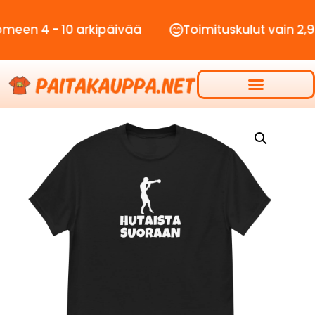
 - 10 arkipäivää
Toimituskulut vain 2,90€