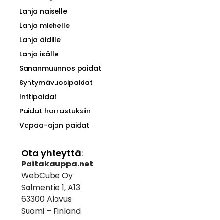
Lahja naiselle
Lahja miehelle
Lahja äidille
Lahja isälle
Sananmuunnos paidat
Syntymävuosipaidat
Inttipaidat
Paidat harrastuksiin
Vapaa-ajan paidat
Ota yhteyttä:
Paitakauppa.net
WebCube Oy
Salmentie 1, A13
63300 Alavus
Suomi – Finland