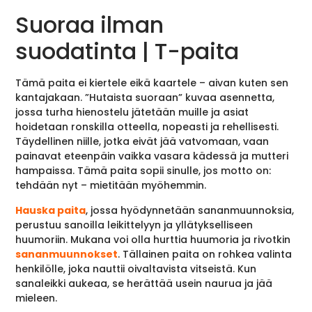
Suoraa ilman
suodatinta | T-paita
Tämä paita ei kiertele eikä kaartele – aivan kuten sen
kantajakaan. ”Hutaista suoraan” kuvaa asennetta,
jossa turha hienostelu jätetään muille ja asiat
hoidetaan ronskilla otteella, nopeasti ja rehellisesti.
Täydellinen niille, jotka eivät jää vatvomaan, vaan
painavat eteenpäin vaikka vasara kädessä ja mutteri
hampaissa. Tämä paita sopii sinulle, jos motto on:
tehdään nyt – mietitään myöhemmin.
Hauska paita
, jossa hyödynnetään sananmuunnoksia,
perustuu sanoilla leikittelyyn ja yllätykselliseen
huumoriin. Mukana voi olla hurttia huumoria ja rivotkin
sananmuunnokset
. Tällainen paita on rohkea valinta
henkilölle, joka nauttii oivaltavista vitseistä. Kun
sanaleikki aukeaa, se herättää usein naurua ja jää
mieleen.