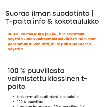
Suoraa ilman suodatinta |
T-paita info & kokotaulukko
HUOM! Valitse KOKO ja VÄRI, niin esikatselu
näyttää kuvan valitsemastasi väristä. Näin saat
paremman kuvan siitä, miltä paita luonnossa
näyttää.
100 % puuvillasta
valmistettu klassinen t-
paita
Unisex-malli sopii miehille ja naisille
100 % puuvillaa
Vaalean harmaa on 99 % puuvillaa, 1 %