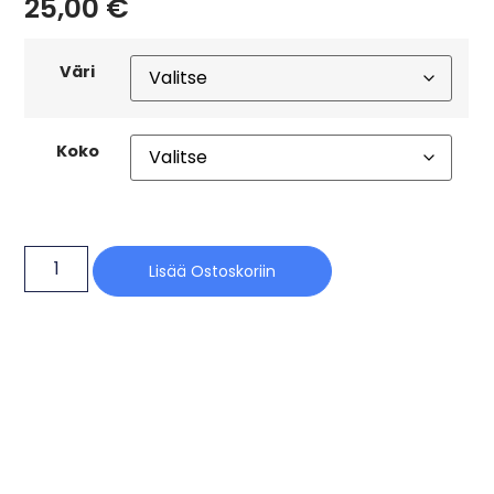
25,00
€
Väri
Koko
Lisää Ostoskoriin