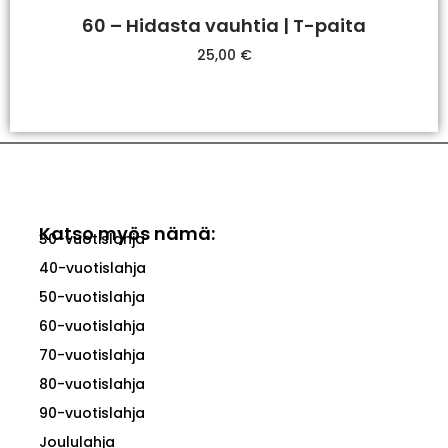
60 – Hidasta vauhtia | T-paita
25,00
€
Valitse Vaihtoehdoista
Katso myös nämä:
30-vuotislahja
40-vuotislahja
50-vuotislahja
60-vuotislahja
70-vuotislahja
80-vuotislahja
90-vuotislahja
Joululahja