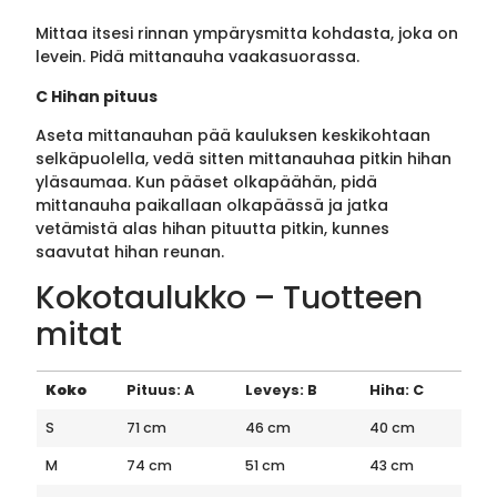
Mittaa itsesi rinnan ympärysmitta kohdasta, joka on
levein. Pidä mittanauha vaakasuorassa.
C Hihan pituus
Aseta mittanauhan pää kauluksen keskikohtaan
selkäpuolella, vedä sitten mittanauhaa pitkin hihan
yläsaumaa. Kun pääset olkapäähän, pidä
mittanauha paikallaan olkapäässä ja jatka
vetämistä alas hihan pituutta pitkin, kunnes
saavutat hihan reunan.
Kokotaulukko – Tuotteen
mitat
Koko
Pituus: A
Leveys: B
Hiha: C
S
71 cm
46 cm
40 cm
M
74 cm
51 cm
43 cm