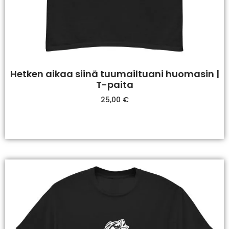
Hetken aikaa siinä tuumailtuani huomasin |
T-paita
25,00
€
Valitse Vaihtoehdoista