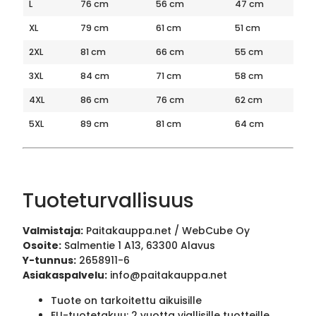
L
76 cm
56 cm
47 cm
XL
79 cm
61 cm
51 cm
2XL
81 cm
66 cm
55 cm
3XL
84 cm
71 cm
58 cm
4XL
86 cm
76 cm
62 cm
5XL
89 cm
81 cm
64 cm
Tuoteturvallisuus
Valmistaja:
Paitakauppa.net / WebCube Oy
Osoite:
Salmentie 1 A13, 63300 Alavus
Y-tunnus:
2658911-6
Asiakaspalvelu:
info@paitakauppa.net
Tuote on tarkoitettu aikuisille
EU-tuotetakuu: 2 vuotta viallisille tuotteille