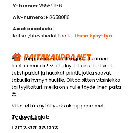
Y-tunnus:
2658911-6
Alv-numero:
FI26589116
Asiakaspalvelu:
Katso yhteystiedot täältä:
Usein kysyttyä
Paitakauppa.net on paikka, jossa huumori
kohtaa muodin! Meiltä löydät ainutlaatuiset
tekstipaidat ja hauskat printit, jotka saavat
takuulla hymyn huulille. Olitpa sitten vitsiniekka
tai tyylitaituri, meillä on sinulle täydellinen paita.
😎👕
Kiitos että käytät verkkokauppaamme!
Tärkeät linkit:
Ajankohtaista
Toimituksen seuranta