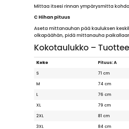
Mittaa itsesi rinnan ympärysmitta kohda
C Hihan pituus
Aseta mittanauhan pää kauluksen keskik
olkapäähän, pidä mittanauha paikallaan 
Kokotaulukko – Tuottee
Koko
Pituus: A
S
71 cm
M
74 cm
L
76 cm
XL
79 cm
2XL
81 cm
3XL
84 cm