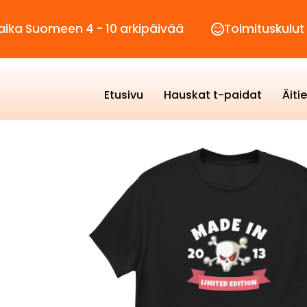
een 4 - 10 arkipäivää
Toimituskulut vain 2,9
Etusivu
Hauskat t-paidat
Äiti