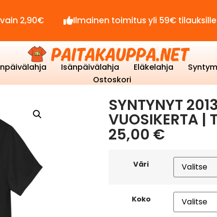
0€
Ilmainen toimitus yli 59€ tilauksille!
S
enpäivälahja
Isänpäivälahja
Eläkelahja
Syntym
Ostoskori
SYNTYNYT 2013
VUOSIKERTA | 
25,00
€
Väri
Koko