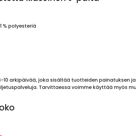
1 % polyesteriä
 4-10 arkipäivää, joka sisältää tuotteiden painatuksen j
ljetuspalveluja. Tarvittaessa voimme käyttää myös muit
koko