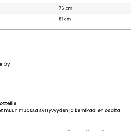
76 cm
81 cm
e Oy
otteille
et muun muassa syttyvyyden ja kemikaalien osalta