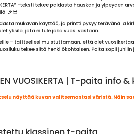
ERTA” -teksti tekee paidasta hauskan ja ylpeyden arvoi
lö. 🎉😎
asta mukavan käyttää, ja printti pysyy terävänä ja kir
let yksilö, jota ei tule joka vuosi vastaan.
ille – tai itsellesi muistuttamaan, että olet vuosikert
uosiluku tekee siitä henkilökohtaisen. Paita sopii juhlii
EN VUOSIKERTA | T-paita info &
atselu näyttää kuvan valitsemastasi väristä. Näin s
stettu klassinen t-paita