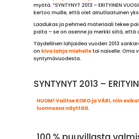
myötä. ”SYNTYNYT 2013 – ERITYINEN VUOSIK
kertoo muille, että olet ainutlaatuinen yksi
Laadukas ja pehmeä materiaali tekee paid
paita – se on asenne ja merkki siitä, että o
Täydellinen lahjaidea vuoden 2013 sankare
on
kiva lahja miehelle
tai naiselle. Oma v
syntymävuodesta.
SYNTYNYT 2013 – ERITYIN
HUOM! Valitse KOKO ja VÄRI, niin esik
luonnossa näyttää.
100 % puuvillasta valmi