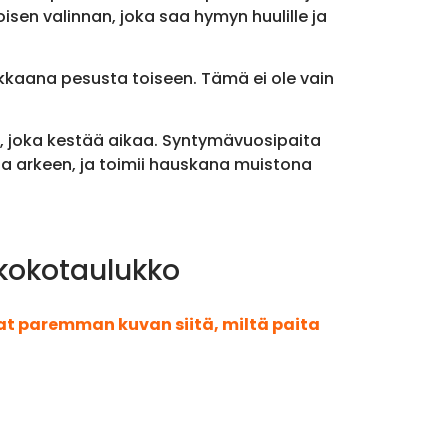
sen valinnan, joka saa hymyn huulille ja
kkaana pesusta toiseen. Tämä ei ole vain
aa, joka kestää aikaa. Syntymävuosipaita
n ja arkeen, ja toimii hauskana muistona
 kokotaulukko
aat paremman kuvan siitä, miltä paita