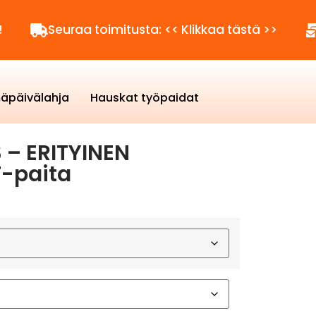
euraa toimitusta: << Klikkaa tästä >>
Kysyttä
äpäivälahja
Hauskat työpaidat
 – ERITYINEN
T-paita