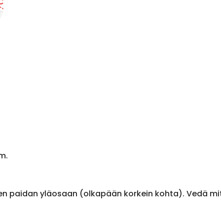
m.
en paidan yläosaan (olkapään korkein kohta). Vedä m