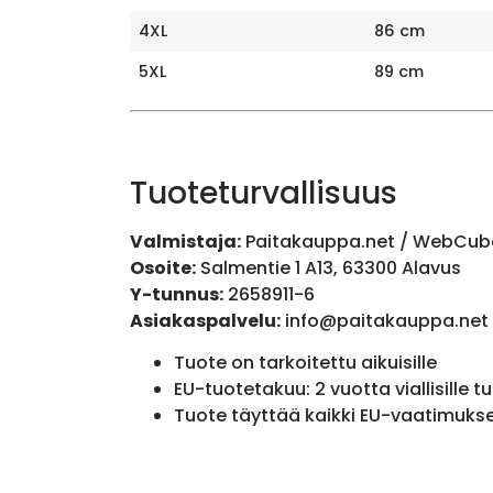
4XL
86 cm
5XL
89 cm
Tuoteturvallisuus
Valmistaja:
Paitakauppa.net / WebCub
Osoite:
Salmentie 1 A13, 63300 Alavus
Y-tunnus:
2658911-6
Asiakaspalvelu:
info@paitakauppa.net
Tuote on tarkoitettu aikuisille
EU-tuotetakuu: 2 vuotta viallisille tu
Tuote täyttää kaikki EU-vaatimuks