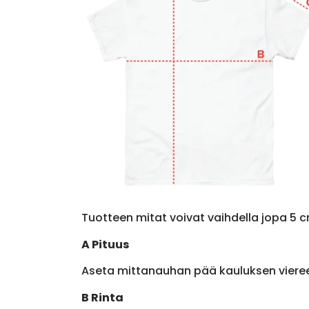
Tuotteen mitat voivat vaihdella jopa 5 c
A Pituus
Aseta mittanauhan pää kauluksen viere
B Rinta