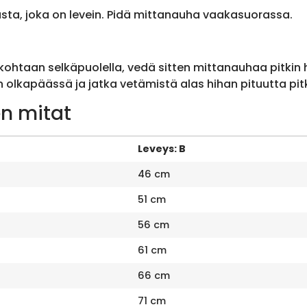
sta, joka on levein. Pidä mittanauha vaakasuorassa.
ohtaan selkäpuolella, vedä sitten mittanauhaa pitkin
olkapäässä ja jatka vetämistä alas hihan pituutta pit
n mitat
Leveys: B
46 cm
51 cm
56 cm
61 cm
66 cm
71 cm