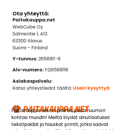
Ota yhteyttä:
Paitakauppa.net
WebCube Oy
Salmentie 1, A13
63300 Alavus
Suomi – Finland
Y-tunnus:
2658911-6
Alv-numero:
FI26589116
Asiakaspalvelu:
Katso yhteystiedot täältä:
Usein kysyttyä
Paitakauppa.net on paikka, jossa huumori
kohtaa muodin! Meiltä löydät ainutlaatuiset
tekstipaidat ja hauskat printit, jotka saavat