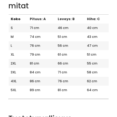
mitat
Koko
Pituus: A
Leveys: B
Hiha: C
S
71 cm
46 cm
40 cm
M
74 cm
51 cm
43 cm
L
76 cm
56 cm
47 cm
XL
79 cm
61 cm
51 cm
2XL
81 cm
66 cm
55 cm
3XL
84 cm
71 cm
58 cm
4XL
86 cm
76 cm
62 cm
5XL
89 cm
81 cm
64 cm