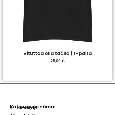
Vituttaa olla täällä | T-paita
25,00
€
Valitse Vaihtoehdoista
Katso myös nämä:
30-vuotislahja