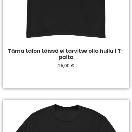
Tämä talon töissä ei tarvitse olla hullu | T-
paita
25,00
€
Valitse Vaihtoehdoista