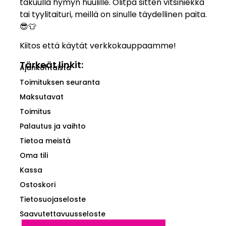
takuulla hymyn huulille. Olitpa sitten vitsiniekka
tai tyylitaituri, meillä on sinulle täydellinen paita.
😎👕
Kiitos että käytät verkkokauppaamme!
Tärkeät linkit:
Ajankohtaista
Toimituksen seuranta
Maksutavat
Toimitus
Palautus ja vaihto
Tietoa meistä
Oma tili
Kassa
Ostoskori
Tietosuojaseloste
Saavutettavuusseloste