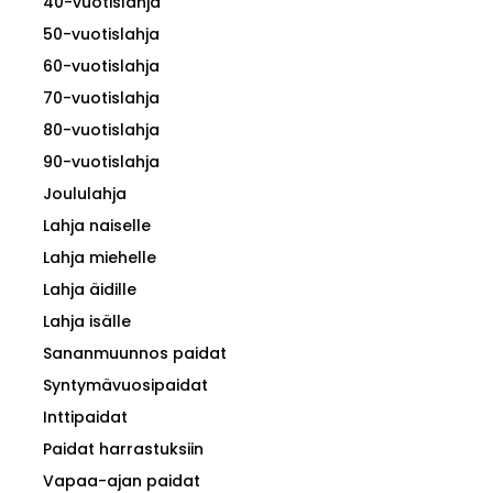
40-vuotislahja
50-vuotislahja
60-vuotislahja
70-vuotislahja
80-vuotislahja
90-vuotislahja
Joululahja
Lahja naiselle
Lahja miehelle
Lahja äidille
Lahja isälle
Sananmuunnos paidat
Syntymävuosipaidat
Inttipaidat
Paidat harrastuksiin
Vapaa-ajan paidat