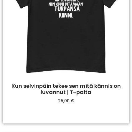
Kun selvinpäin tekee sen mitä kännis on
luvannut | T-paita
25,00
€
Valitse Vaihtoehdoista