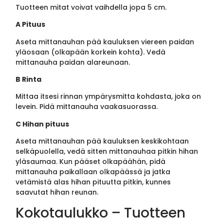
Tuotteen mitat voivat vaihdella jopa 5 cm.
A Pituus
Aseta mittanauhan pää kauluksen viereen paidan
yläosaan (olkapään korkein kohta). Vedä
mittanauha paidan alareunaan.
B Rinta
Mittaa itsesi rinnan ympärysmitta kohdasta, joka on
levein. Pidä mittanauha vaakasuorassa.
C Hihan pituus
Aseta mittanauhan pää kauluksen keskikohtaan
selkäpuolella, vedä sitten mittanauhaa pitkin hihan
yläsaumaa. Kun pääset olkapäähän, pidä
mittanauha paikallaan olkapäässä ja jatka
vetämistä alas hihan pituutta pitkin, kunnes
saavutat hihan reunan.
Kokotaulukko – Tuotteen