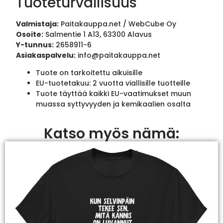
Tuoteturvallisuus
Valmistaja:
Paitakauppa.net / WebCube Oy
Osoite:
Salmentie 1 A13, 63300 Alavus
Y-tunnus:
2658911-6
Asiakaspalvelu:
info@paitakauppa.net
Tuote on tarkoitettu aikuisille
EU-tuotetakuu: 2 vuotta viallisille tuotteille
Tuote täyttää kaikki EU-vaatimukset muun
muassa syttyvyyden ja kemikaalien osalta
Katso myös nämä: