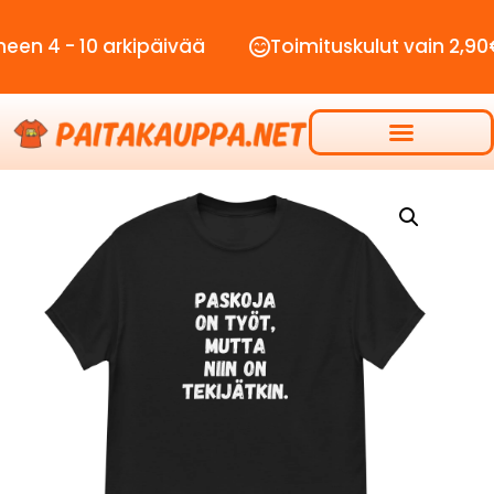
 10 arkipäivää
Toimituskulut vain 2,90€