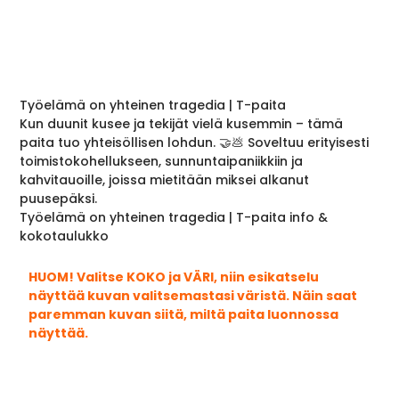
Työelämä on yhteinen tragedia | T-paita
Kun duunit kusee ja tekijät vielä kusemmin – tämä
paita tuo yhteisöllisen lohdun. 🤝💩 Soveltuu erityisesti
toimistokohellukseen, sunnuntaipaniikkiin ja
kahvitauoille, joissa mietitään miksei alkanut
puusepäksi.
Työelämä on yhteinen tragedia | T-paita info &
kokotaulukko
HUOM! Valitse KOKO ja VÄRI, niin esikatselu
näyttää kuvan valitsemastasi väristä. Näin saat
paremman kuvan siitä, miltä paita luonnossa
näyttää.