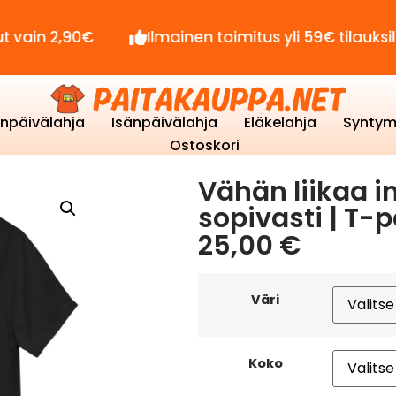
,90€
Ilmainen toimitus yli 59€ tilauksille!
enpäivälahja
Isänpäivälahja
Eläkelahja
Syntym
Ostoskori
Vähän liikaa i
sopivasti | T-p
25,00
€
Väri
Koko