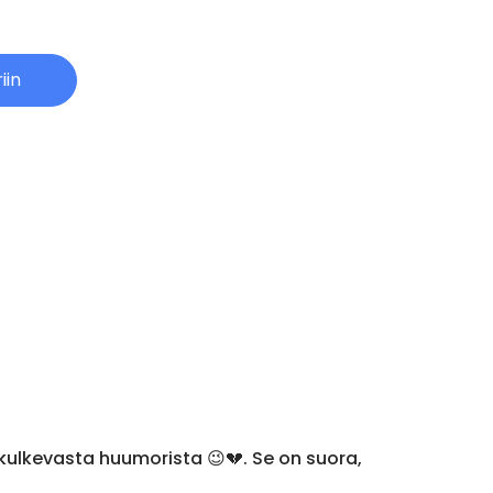
iin
la kulkevasta huumorista 😉💔. Se on suora,