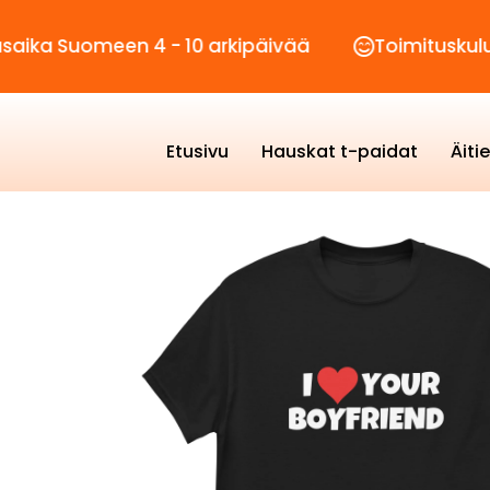
omeen 4 - 10 arkipäivää
Toimituskulut vain 2
Etusivu
Hauskat t-paidat
Äiti