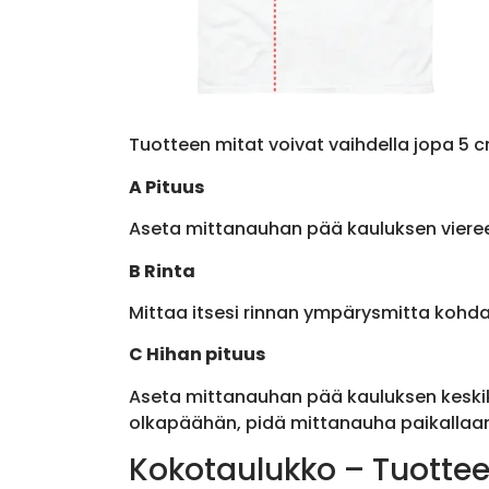
Tuotteen mitat voivat vaihdella jopa 5 c
A Pituus
Aseta mittanauhan pää kauluksen viere
B Rinta
Mittaa itsesi rinnan ympärysmitta kohda
C Hihan pituus
Aseta mittanauhan pää kauluksen keskik
olkapäähän, pidä mittanauha paikallaan 
Kokotaulukko – Tuottee