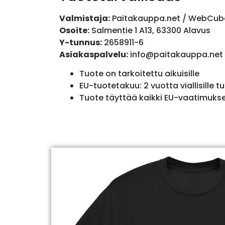
Valmistaja:
Paitakauppa.net / WebCub
Osoite:
Salmentie 1 A13, 63300 Alavus
Y-tunnus:
2658911-6
Asiakaspalvelu:
info@paitakauppa.net
Tuote on tarkoitettu aikuisille
EU-tuotetakuu: 2 vuotta viallisille tu
Tuote täyttää kaikki EU-vaatimuks