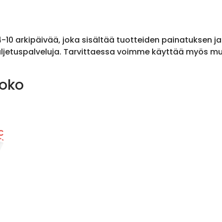
 4-10 arkipäivää, joka sisältää tuotteiden painatuksen j
ljetuspalveluja. Tarvittaessa voimme käyttää myös muit
koko