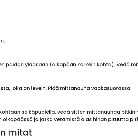
m.
en paidan yläosaan (olkapään korkein kohta). Vedä m
sta, joka on levein. Pidä mittanauha vaakasuorassa.
ohtaan selkäpuolella, vedä sitten mittanauhaa pitkin
olkapäässä ja jatka vetämistä alas hihan pituutta pit
n mitat