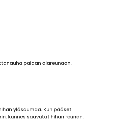
ittanauha paidan alareunaan.
 hihan yläsaumaa. Kun pääset
kin, kunnes saavutat hihan reunan.