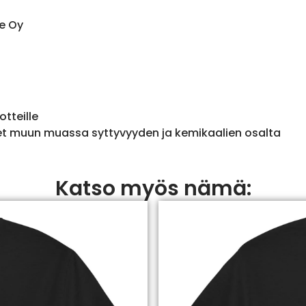
e Oy
otteille
et muun muassa syttyvyyden ja kemikaalien osalta
Katso myös nämä: