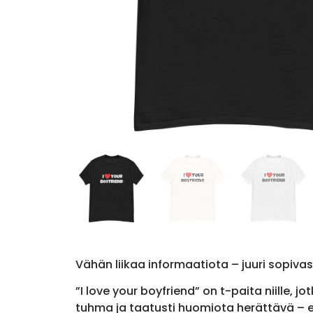
Vähän liikaa informaatiota – juuri sopivas
”I love your boyfriend” on t-paita niille, j
tuhma ja taatusti huomiota herättävä – ei