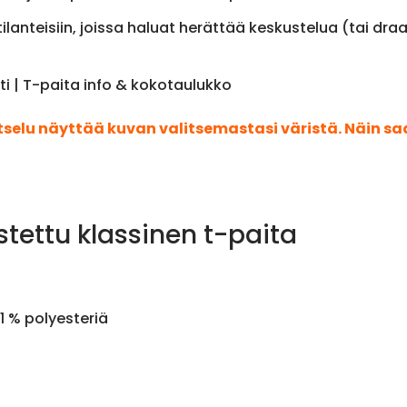
tai tilanteisiin, joissa haluat herättää keskustelua (tai 
ti | T-paita info & kokotaulukko
atselu näyttää kuvan valitsemastasi väristä. Näin s
stettu klassinen t-paita
1 % polyesteriä