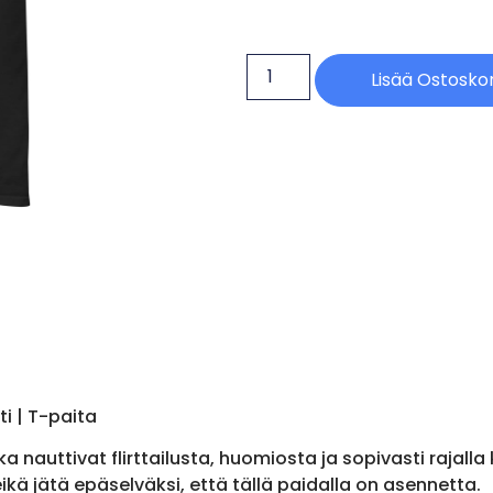
Lisää Ostoskor
ti | T-paita
otka nauttivat flirttailusta, huomiosta ja sopivasti rajal
kä jätä epäselväksi, että tällä paidalla on asennetta.