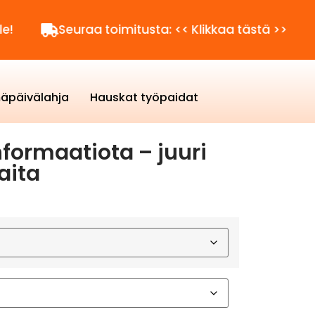
Seuraa toimitusta: << Klikkaa tästä >>
Kysytt
äpäivälahja
Hauskat työpaidat
nformaatiota – juuri
aita