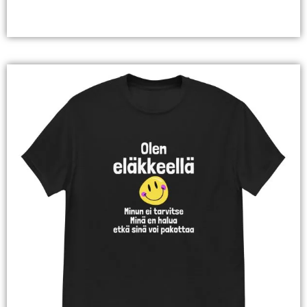
Valitse Vaihtoehdoista