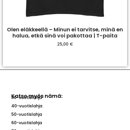
Olen eläkkeellä – Minun ei tarvitse, minä en
halua, etkä sinä voi pakottaa | T-paita
25,00
€
Valitse Vaihtoehdoista
Katso myös nämä:
30-vuotislahja
40-vuotislahja
50-vuotislahja
60-vuotislahja