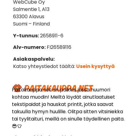
WebCube Oy
Salmentie 1, A13
63300 Alavus
Suomi – Finland
Y-tunnus:
2658911-6
Alv-numero:
FI26589116
Asiakaspalvelu:
Katso yhteystiedot täältä:
Usein kysyttyä
Paitakauppa.net on paikka, jossa huumori
kohtaa muodin! Meiltä löydät ainutlaatuiset
tekstipaidat ja hauskat printit, jotka saavat
takuulla hymyn huulille. Olitpa sitten vitsiniekka
tai tyylitaituri, meillä on sinulle täydellinen paita.
😎👕