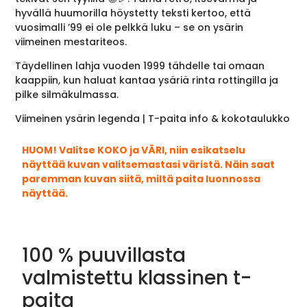
hyvällä huumorilla höystetty teksti kertoo, että
vuosimalli ’99 ei ole pelkkä luku – se on ysärin
viimeinen mestariteos.
Täydellinen lahja vuoden 1999 tähdelle tai omaan
kaappiin, kun haluat kantaa ysäriä rinta rottingilla ja
pilke silmäkulmassa.
Viimeinen ysärin legenda | T-paita info & kokotaulukko
HUOM! Valitse KOKO ja VÄRI, niin esikatselu
näyttää kuvan valitsemastasi väristä. Näin saat
paremman kuvan siitä, miltä paita luonnossa
näyttää.
100 % puuvillasta
valmistettu klassinen t-
paita