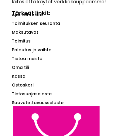
Kiitos että käytät verkkokauppaamme!
Tärkeät linkit:
Ajankohtaista
Toimituksen seuranta
Maksutavat
Toimitus
Palautus ja vaihto
Tietoa meistä
Oma tili
Kassa
Ostoskori
Tietosuojaseloste
Saavutettavuusseloste