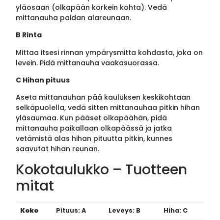
yläosaan (olkapään korkein kohta). Vedä
mittanauha paidan alareunaan.
B Rinta
Mittaa itsesi rinnan ympärysmitta kohdasta, joka on
levein. Pidä mittanauha vaakasuorassa.
C Hihan pituus
Aseta mittanauhan pää kauluksen keskikohtaan
selkäpuolella, vedä sitten mittanauhaa pitkin hihan
yläsaumaa. Kun pääset olkapäähän, pidä
mittanauha paikallaan olkapäässä ja jatka
vetämistä alas hihan pituutta pitkin, kunnes
saavutat hihan reunan.
Kokotaulukko – Tuotteen
mitat
Koko
Pituus: A
Leveys: B
Hiha: C