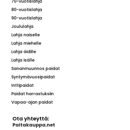
70-vuotislahja
80-vuotislahja
90-vuotislahja
Joululahja
Lahja naiselle
Lahja miehelle
Lahja äidille
Lahja isälle
Sananmuunnos paidat
Syntymävuosipaidat
Inttipaidat
Paidat harrastuksiin
Vapaa-ajan paidat
Ota yhteyttä:
Paitakauppa.net