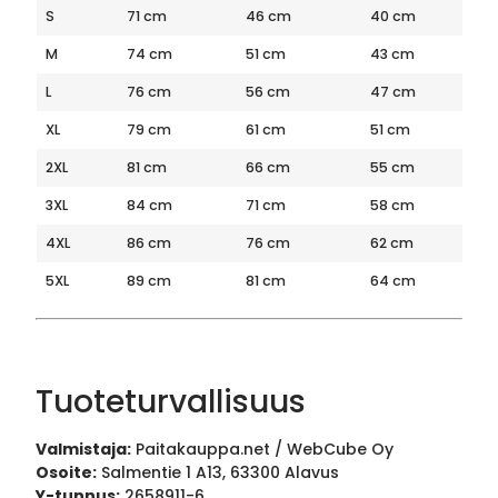
S
71 cm
46 cm
40 cm
M
74 cm
51 cm
43 cm
L
76 cm
56 cm
47 cm
XL
79 cm
61 cm
51 cm
2XL
81 cm
66 cm
55 cm
3XL
84 cm
71 cm
58 cm
4XL
86 cm
76 cm
62 cm
5XL
89 cm
81 cm
64 cm
Tuoteturvallisuus
Valmistaja:
Paitakauppa.net / WebCube Oy
Osoite:
Salmentie 1 A13, 63300 Alavus
Y-tunnus:
2658911-6