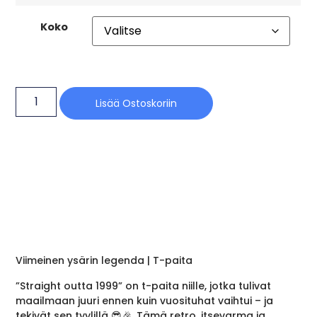
Koko
Lisää Ostoskoriin
Viimeinen ysärin legenda | T-paita
”Straight outta 1999” on t-paita niille, jotka tulivat
maailmaan juuri ennen kuin vuosituhat vaihtui – ja
tekivät sen tyylillä 😎🎉. Tämä retro, itsevarma ja