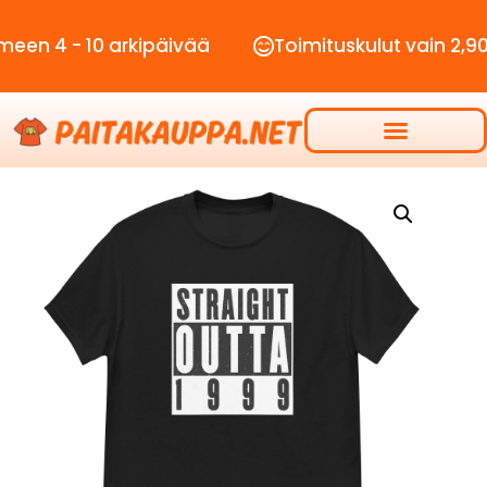
- 10 arkipäivää
Toimituskulut vain 2,90€