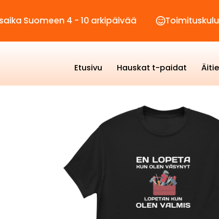
meen 4 - 10 arkipäivää
Toimituskulut vain 2,
Etusivu
Hauskat t-paidat
Äiti