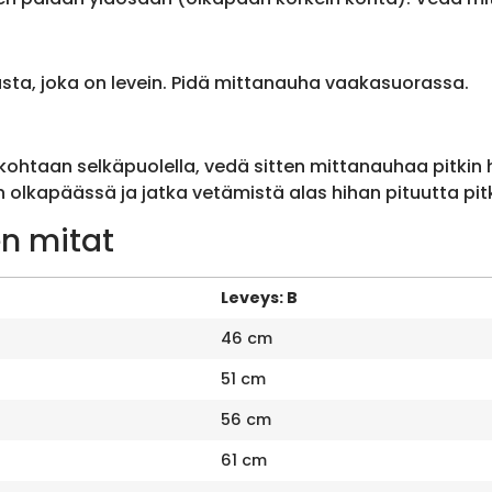
sta, joka on levein. Pidä mittanauha vaakasuorassa.
ohtaan selkäpuolella, vedä sitten mittanauhaa pitkin
olkapäässä ja jatka vetämistä alas hihan pituutta pit
n mitat
Leveys: B
46 cm
51 cm
56 cm
61 cm