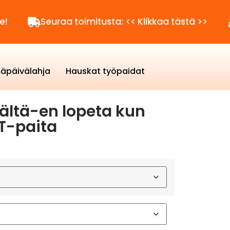
Seuraa toimitusta: << Klikkaa tästä >>
Kysytt
äpäivälahja
Hauskat työpaidat
ältä-en lopeta kun
 T-paita