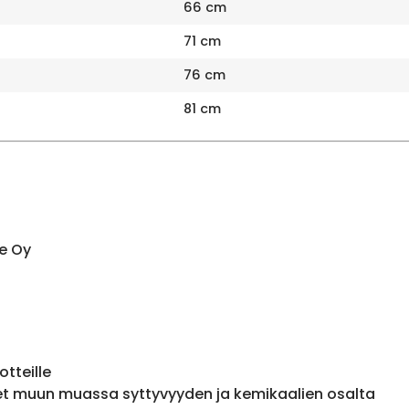
66 cm
71 cm
76 cm
81 cm
e Oy
otteille
et muun muassa syttyvyyden ja kemikaalien osalta