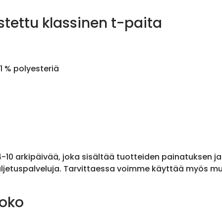
stettu klassinen t-paita
1 % polyesteriä
 4-10 arkipäivää, joka sisältää tuotteiden painatuksen j
ljetuspalveluja. Tarvittaessa voimme käyttää myös muit
koko