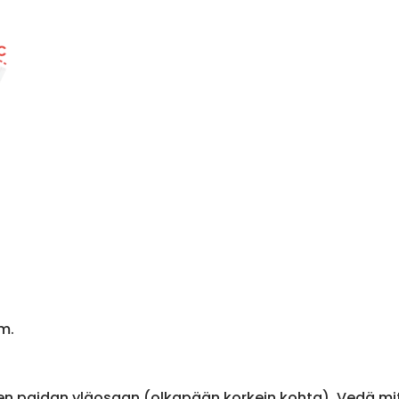
m.
en paidan yläosaan (olkapään korkein kohta). Vedä m