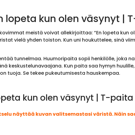
 lopeta kun olen väsynyt | T
vimmat meistä voivat allekirjoittaa: ”En lopeta kun ole
stat vielä yhden toiston. Kun uni houkuttelee, sinä viim
tää tunnelmaa. Huumoripaita sopii henkilölle, joka naut
vänä keskustelunavaajana. Kun paita saa hymyn huulille
ilon tuoja. Se tekee pukeutumisesta hauskempaa.
opeta kun olen väsynyt | T-paita
atselu näyttää kuvan valitsemastasi väristä. Näin s