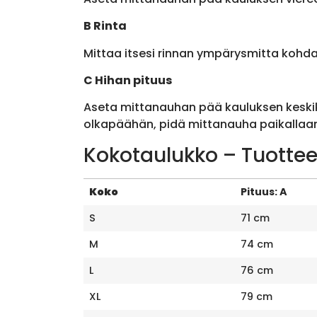
B Rinta
Mittaa itsesi rinnan ympärysmitta kohda
C Hihan pituus
Aseta mittanauhan pää kauluksen keskik
olkapäähän, pidä mittanauha paikallaan 
Kokotaulukko – Tuottee
Koko
Pituus: A
S
71 cm
M
74 cm
L
76 cm
XL
79 cm