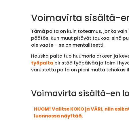
Voimavirta sisältä-en
Tämä paita on kuin toteamus, jonka vain ko
päätös. Kun muut pitävät taukoa, sinä puri
ole vaate – se on mentaliteetti.
Hauska paita tuo huumoria arkeen ja keven
työpaita
piristää työpäivää ja toimii hy
varustettu paita on pieni mutta tehokas 
Voimavirta sisältä-en l
HUOM! Valitse KOKO ja VÄRI, niin esik
luonnossa näyttää.