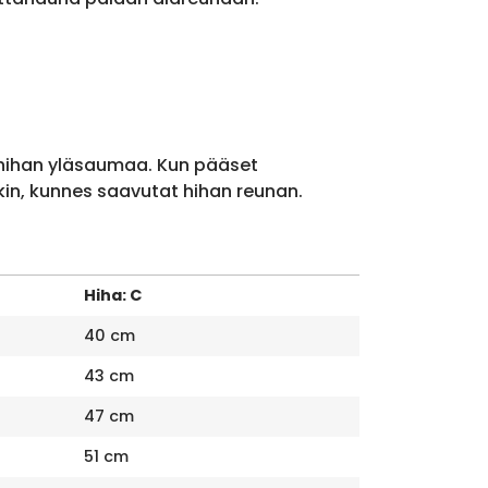
 hihan yläsaumaa. Kun pääset
kin, kunnes saavutat hihan reunan.
Hiha: C
40 cm
43 cm
47 cm
51 cm