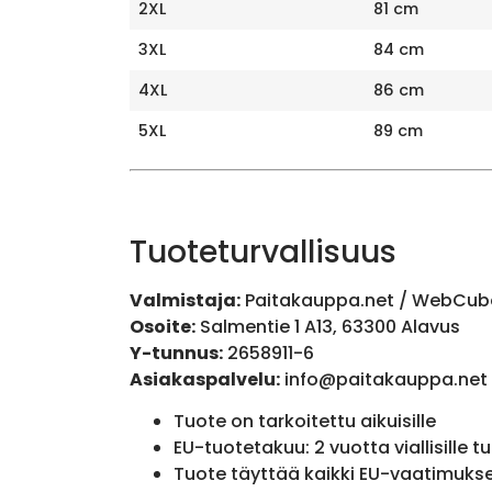
2XL
81 cm
3XL
84 cm
4XL
86 cm
5XL
89 cm
Tuoteturvallisuus
Valmistaja:
Paitakauppa.net / WebCub
Osoite:
Salmentie 1 A13, 63300 Alavus
Y-tunnus:
2658911-6
Asiakaspalvelu:
info@paitakauppa.net
Tuote on tarkoitettu aikuisille
EU-tuotetakuu: 2 vuotta viallisille tu
Tuote täyttää kaikki EU-vaatimuks