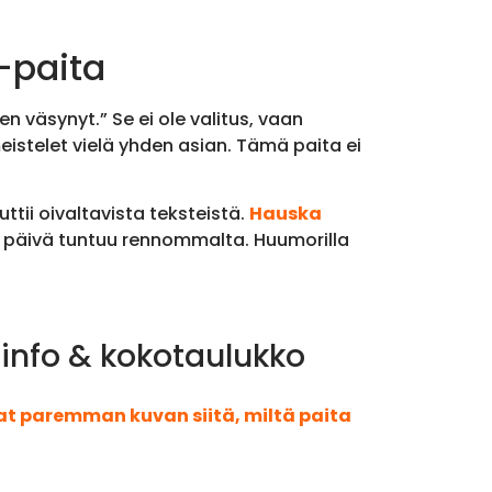
-paita
n väsynyt.” Se ei ole valitus, vaan
eistelet vielä yhden asian. Tämä paita ei
tii oivaltavista teksteistä.
Hauska
, päivä tuntuu rennommalta. Huumorilla
 info & kokotaulukko
aat paremman kuvan siitä, miltä paita