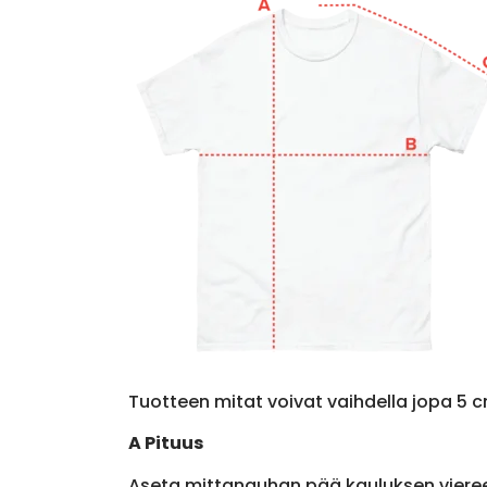
Tuotteen mitat voivat vaihdella jopa 5 c
A Pituus
Aseta mittanauhan pää kauluksen viere