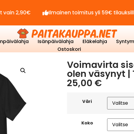
90€
Ilmainen toimitus yli 59€ tilauksille!
enpäivälahja
Isänpäivälahja
Eläkelahja
Syntym
Ostoskori
Voimavirta sis
olen väsynyt |
25,00
€
Väri
Koko