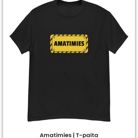
Amatimies | T-paita