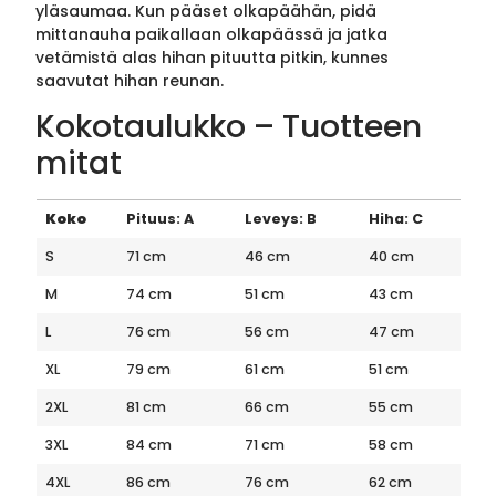
yläsaumaa. Kun pääset olkapäähän, pidä
mittanauha paikallaan olkapäässä ja jatka
vetämistä alas hihan pituutta pitkin, kunnes
saavutat hihan reunan.
Kokotaulukko – Tuotteen
mitat
Koko
Pituus: A
Leveys: B
Hiha: C
S
71 cm
46 cm
40 cm
M
74 cm
51 cm
43 cm
L
76 cm
56 cm
47 cm
XL
79 cm
61 cm
51 cm
2XL
81 cm
66 cm
55 cm
3XL
84 cm
71 cm
58 cm
4XL
86 cm
76 cm
62 cm