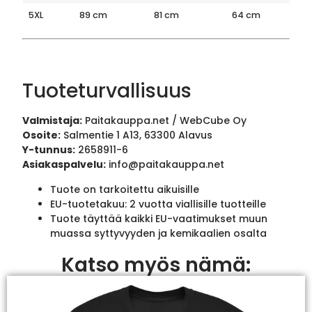
5XL
89 cm
81 cm
64 cm
Tuoteturvallisuus
Valmistaja:
Paitakauppa.net / WebCube Oy
Osoite:
Salmentie 1 A13, 63300 Alavus
Y-tunnus:
2658911-6
Asiakaspalvelu:
info@paitakauppa.net
Tuote on tarkoitettu aikuisille
EU-tuotetakuu: 2 vuotta viallisille tuotteille
Tuote täyttää kaikki EU-vaatimukset muun
muassa syttyvyyden ja kemikaalien osalta
Katso myös nämä: