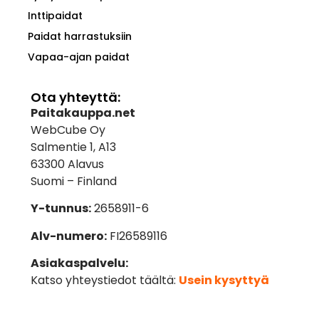
Inttipaidat
Paidat harrastuksiin
Vapaa-ajan paidat
Ota yhteyttä:
Paitakauppa.net
WebCube Oy
Salmentie 1, A13
63300 Alavus
Suomi – Finland
Y-tunnus:
2658911-6
Alv-numero:
FI26589116
Asiakaspalvelu:
Katso yhteystiedot täältä:
Usein kysyttyä