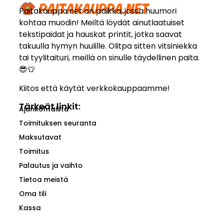
Paitakauppa.net on paikka, jossa huumori
kohtaa muodin! Meiltä löydät ainutlaatuiset
tekstipaidat ja hauskat printit, jotka saavat
takuulla hymyn huulille. Olitpa sitten vitsiniekka
tai tyylitaituri, meillä on sinulle täydellinen paita.
😎👕
Kiitos että käytät verkkokauppaamme!
Tärkeät linkit:
Ajankohtaista
Toimituksen seuranta
Maksutavat
Toimitus
Palautus ja vaihto
Tietoa meistä
Oma tili
Kassa