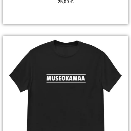
25,00
€
Valitse Vaihtoehdoista