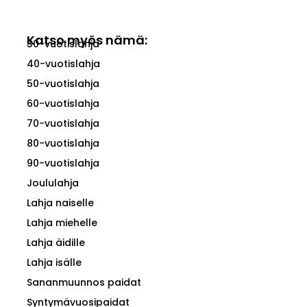
Katso myös nämä:
30-vuotislahja
40-vuotislahja
50-vuotislahja
60-vuotislahja
70-vuotislahja
80-vuotislahja
90-vuotislahja
Joululahja
Lahja naiselle
Lahja miehelle
Lahja äidille
Lahja isälle
Sananmuunnos paidat
Syntymävuosipaidat