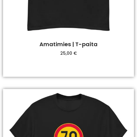
Amatimies | T-paita
25,00
€
Valitse Vaihtoehdoista