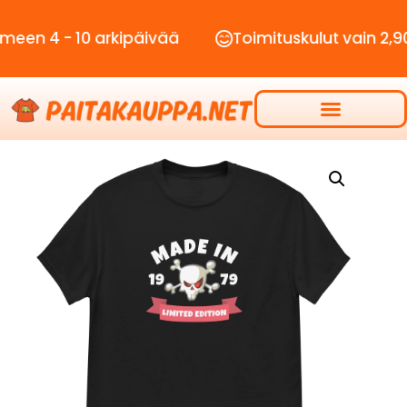
- 10 arkipäivää
Toimituskulut vain 2,90€