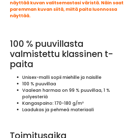
näyttää kuvan valitsemastasi väristä. Näin saat
paremman kuvan siitä, miltä paita luonnossa
näyttää.
100 % puuvillasta
valmistettu klassinen t-
paita
Unisex-malli sopii miehille ja naisille
100 % puuvillaa
Vaalean harmaa on 99 % puuvillaa, 1 %
polyesteriä
Kangaspaino: 170-180 g/m²
Laadukas ja pehmeä materiaali
Toimitusaika