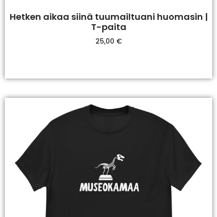
Hetken aikaa siinä tuumailtuani huomasin |
T-paita
25,00
€
Valitse Vaihtoehdoista