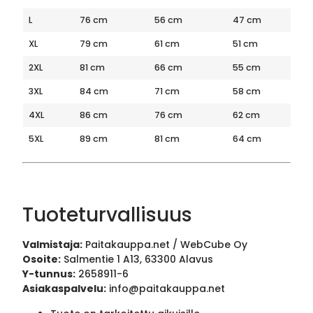
L
76 cm
56 cm
47 cm
XL
79 cm
61 cm
51 cm
2XL
81 cm
66 cm
55 cm
3XL
84 cm
71 cm
58 cm
4XL
86 cm
76 cm
62 cm
5XL
89 cm
81 cm
64 cm
Tuoteturvallisuus
Valmistaja:
Paitakauppa.net / WebCube Oy
Osoite:
Salmentie 1 A13, 63300 Alavus
Y-tunnus:
2658911-6
Asiakaspalvelu:
info@paitakauppa.net