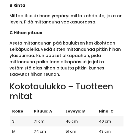
B Rinta
Mittaa itsesi rinnan ympärysmitta kohdasta, joka on
levein. Pidä mittanauha vaakasuorassa.
C Hihan pituus
Aseta mittanauhan pää kauluksen keskikohtaan
selkäpuolella, vedä sitten mittanauhaa pitkin hihan
yläsaumaa. Kun pääset olkapäähän, pidä
mittanauha paikallaan olkapäässä ja jatka
vetämistä alas hihan pituutta pitkin, kunnes
saavutat hihan reunan.
Kokotaulukko – Tuotteen
mitat
Koko
Pituus: A
Leveys: B
Hiha: C
S
71 cm
46 cm
40 cm
M
74 cm
51 cm
43 cm