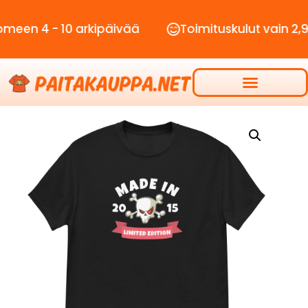
4 - 10 arkipäivää
Toimituskulut vain 2,90€