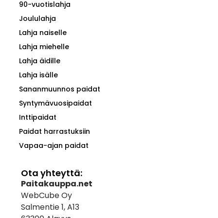
90-vuotislahja
Joululahja
Lahja naiselle
Lahja miehelle
Lahja äidille
Lahja isälle
Sananmuunnos paidat
Syntymävuosipaidat
Inttipaidat
Paidat harrastuksiin
Vapaa-ajan paidat
Ota yhteyttä:
Paitakauppa.net
WebCube Oy
Salmentie 1, A13