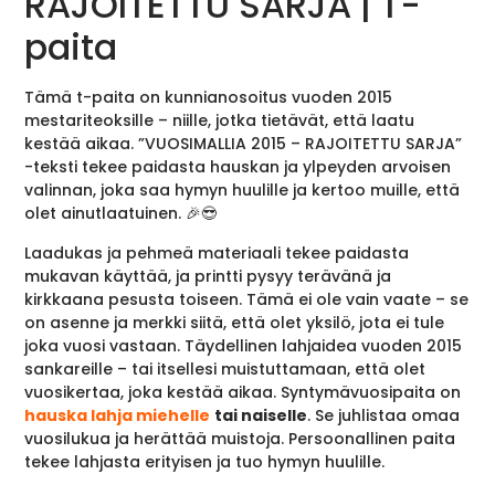
RAJOITETTU SARJA | T-
paita
Tämä t-paita on kunnianosoitus vuoden 2015
mestariteoksille – niille, jotka tietävät, että laatu
kestää aikaa. ”VUOSIMALLIA 2015 – RAJOITETTU SARJA”
-teksti tekee paidasta hauskan ja ylpeyden arvoisen
valinnan, joka saa hymyn huulille ja kertoo muille, että
olet ainutlaatuinen. 🎉😎
Laadukas ja pehmeä materiaali tekee paidasta
mukavan käyttää, ja printti pysyy terävänä ja
kirkkaana pesusta toiseen. Tämä ei ole vain vaate – se
on asenne ja merkki siitä, että olet yksilö, jota ei tule
joka vuosi vastaan. Täydellinen lahjaidea vuoden 2015
sankareille – tai itsellesi muistuttamaan, että olet
vuosikertaa, joka kestää aikaa. Syntymävuosipaita on
hauska lahja miehelle
tai naiselle
. Se juhlistaa omaa
vuosilukua ja herättää muistoja. Persoonallinen paita
tekee lahjasta erityisen ja tuo hymyn huulille.