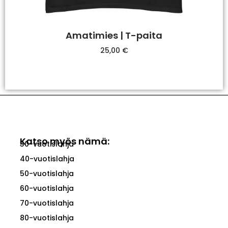
Amatimies | T-paita
25,00
€
Valitse Vaihtoehdoista
Katso myös nämä:
30-vuotislahja
40-vuotislahja
50-vuotislahja
60-vuotislahja
70-vuotislahja
80-vuotislahja