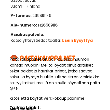
63300 Alavus
Suomi – Finland
Y-tunnus:
2658911-6
Alv-numero:
FI26589116
Asiakaspalvelu:
Katso yhteystiedot täältä:
Usein kysyttyä
Paitakauppa.net on paikka, jossa huumori
kohtaa muodin! Meiltä löydät ainutlaatuiset
tekstipaidat ja hauskat printit, jotka saavat
takuulla hymyn huulille. Olitpa sitten vitsiniekka
tai tyylitaituri, meillä on sinulle täydellinen paita.
😎👕
Kiitos että käytät verkkokauppaamme!
Tärkeät linkit:
Ajankohtaista