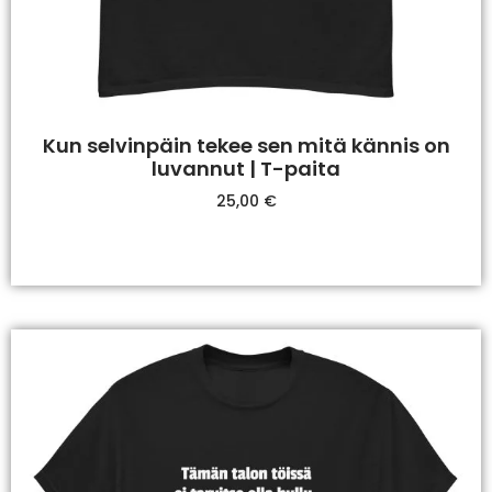
Kun selvinpäin tekee sen mitä kännis on
luvannut | T-paita
25,00
€
Valitse Vaihtoehdoista