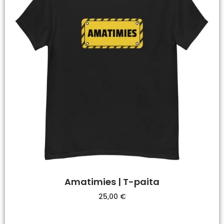
Amatimies | T-paita
25,00
€
Valitse Vaihtoehdoista