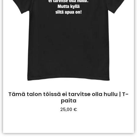
Tämä talon töissä ei tarvitse olla hullu | T-
paita
25,00
€
Valitse Vaihtoehdoista