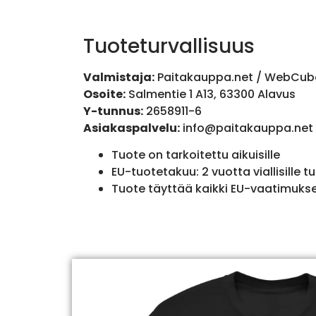
Tuoteturvallisuus
Valmistaja:
Paitakauppa.net / WebCub
Osoite:
Salmentie 1 A13, 63300 Alavus
Y-tunnus:
2658911-6
Asiakaspalvelu:
info@paitakauppa.net
Tuote on tarkoitettu aikuisille
EU-tuotetakuu: 2 vuotta viallisille tu
Tuote täyttää kaikki EU-vaatimuks