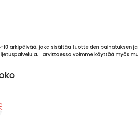
 4-10 arkipäivää, joka sisältää tuotteiden painatuksen j
ljetuspalveluja. Tarvittaessa voimme käyttää myös muit
koko