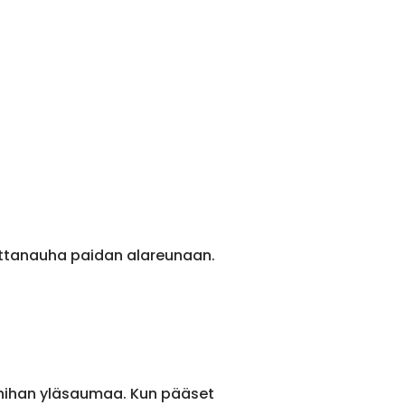
ittanauha paidan alareunaan.
 hihan yläsaumaa. Kun pääset