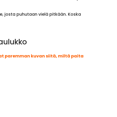
 se, josta puhutaan vielä pitkään. Koska
taulukko
aat paremman kuvan siitä, miltä paita