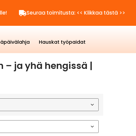
Seuraa toimitusta: << Klikkaa tästä >>
Kysyt
äpäivälahja
Hauskat työpaidat
 – ja yhä hengissä |