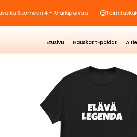
uomeen 4 - 10 arkipäivää
Toimituskulut vain 2
Etusivu
Hauskat t-paidat
Äiti