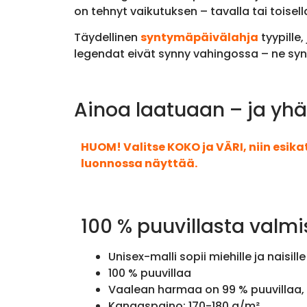
on tehnyt vaikutuksen – tavalla tai toisella
Täydellinen
syntymäpäivälahja
tyypille,
legendat eivät synny vahingossa – ne syn
Ainoa laatuaan – ja yhä
HUOM! Valitse KOKO ja VÄRI, niin esik
luonnossa näyttää.
100 % puuvillasta valmi
Unisex-malli sopii miehille ja naisille
100 % puuvillaa
Vaalean harmaa on 99 % puuvillaa, 
Kangaspaino: 170-180 g/m²