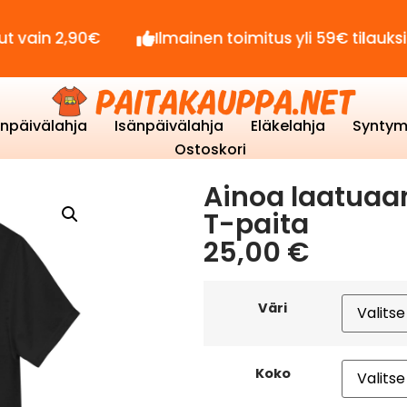
,90€
Ilmainen toimitus yli 59€ tilauksille!
enpäivälahja
Isänpäivälahja
Eläkelahja
Syntym
Ostoskori
Ainoa laatuaan
T-paita
25,00
€
Väri
Koko