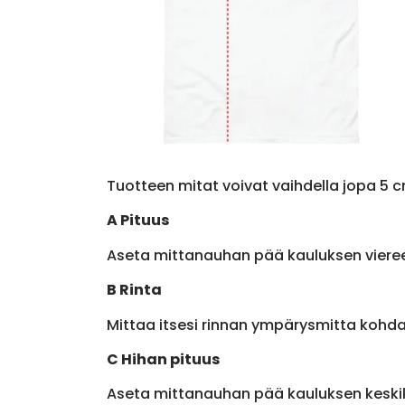
Tuotteen mitat voivat vaihdella jopa 5 c
A Pituus
Aseta mittanauhan pää kauluksen viere
B Rinta
Mittaa itsesi rinnan ympärysmitta kohda
C Hihan pituus
Aseta mittanauhan pää kauluksen keskik