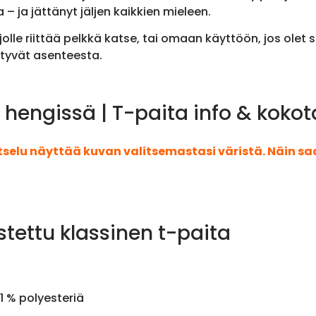
 – ja jättänyt jäljen kaikkien mieleen.
 jolle riittää pelkkä katse, tai omaan käyttöön, jos olet
tyvät asenteesta.
 hengissä | T-paita info & koko
atselu näyttää kuvan valitsemastasi väristä. Näin s
stettu klassinen t-paita
1 % polyesteriä