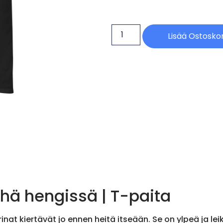
Lisää Ostoskor
yhä hengissä | T-paita
arinat kiertävät jo ennen heitä itseään. Se on ylpeä ja le