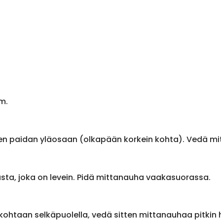
m.
en paidan yläosaan (olkapään korkein kohta). Vedä m
sta, joka on levein. Pidä mittanauha vaakasuorassa.
ohtaan selkäpuolella, vedä sitten mittanauhaa pitkin