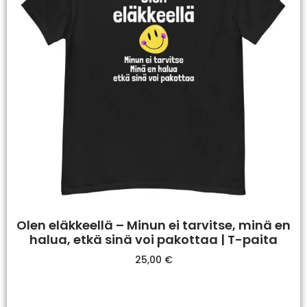
Olen eläkkeellä – Minun ei tarvitse, minä en
halua, etkä sinä voi pakottaa | T-paita
25,00
€
Valitse Vaihtoehdoista