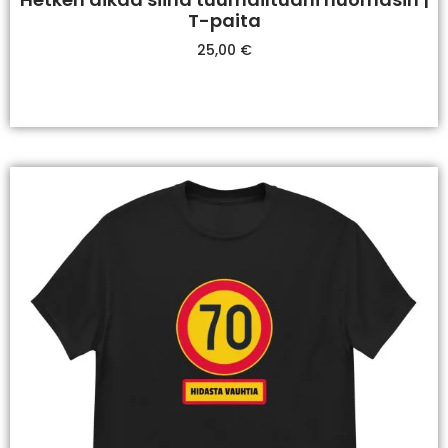
T-paita
25,00
€
Valitse Vaihtoehdoista