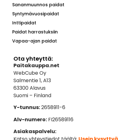
Sananmuunnos paidat
Syntymävuosipaidat
Inttipaidat
Paidat harrastuksiin
Vapaa-ajan paidat
Ota yhteyttä:
Paitakauppa.net
WebCube Oy
Salmentie 1, A13
63300 Alavus
Suomi – Finland
Y-tunnus:
2658911-6
Alv-numero:
FI26589116
Asiakaspalvelu:
Katso yhteystiedot täältä:
Usein kysyttyä