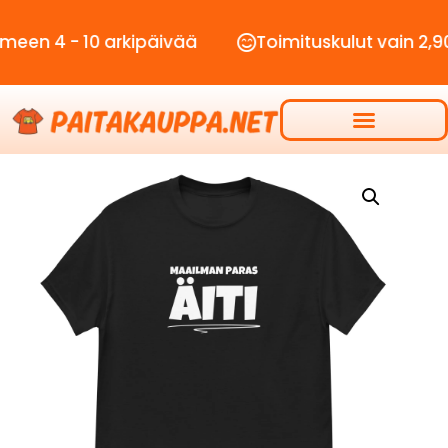
- 10 arkipäivää
Toimituskulut vain 2,90€