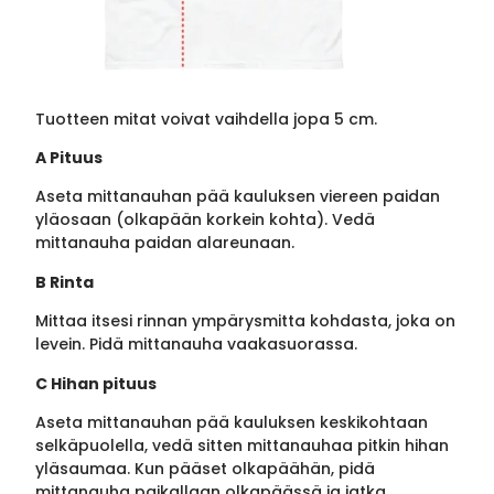
Tuotteen mitat voivat vaihdella jopa 5 cm.
A Pituus
Aseta mittanauhan pää kauluksen viereen paidan
yläosaan (olkapään korkein kohta). Vedä
mittanauha paidan alareunaan.
B Rinta
Mittaa itsesi rinnan ympärysmitta kohdasta, joka on
levein. Pidä mittanauha vaakasuorassa.
C Hihan pituus
Aseta mittanauhan pää kauluksen keskikohtaan
selkäpuolella, vedä sitten mittanauhaa pitkin hihan
yläsaumaa. Kun pääset olkapäähän, pidä
mittanauha paikallaan olkapäässä ja jatka