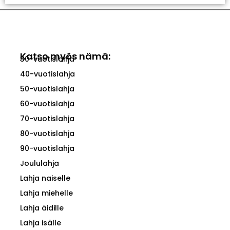
Katso myös nämä:
30-vuotislahja
40-vuotislahja
50-vuotislahja
60-vuotislahja
70-vuotislahja
80-vuotislahja
90-vuotislahja
Joululahja
Lahja naiselle
Lahja miehelle
Lahja äidille
Lahja isälle