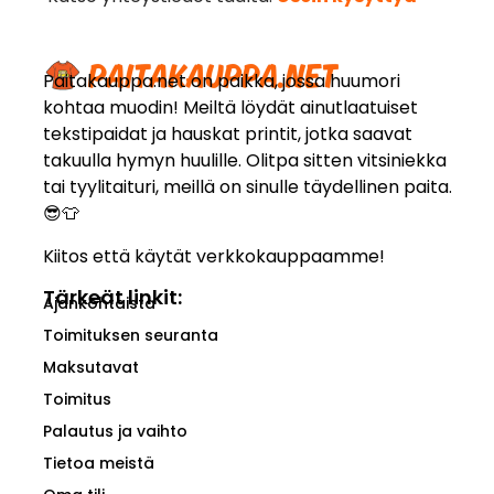
Paitakauppa.net on paikka, jossa huumori
kohtaa muodin! Meiltä löydät ainutlaatuiset
tekstipaidat ja hauskat printit, jotka saavat
takuulla hymyn huulille. Olitpa sitten vitsiniekka
tai tyylitaituri, meillä on sinulle täydellinen paita.
😎👕
Kiitos että käytät verkkokauppaamme!
Tärkeät linkit:
Ajankohtaista
Toimituksen seuranta
Maksutavat
Toimitus
Palautus ja vaihto
Tietoa meistä