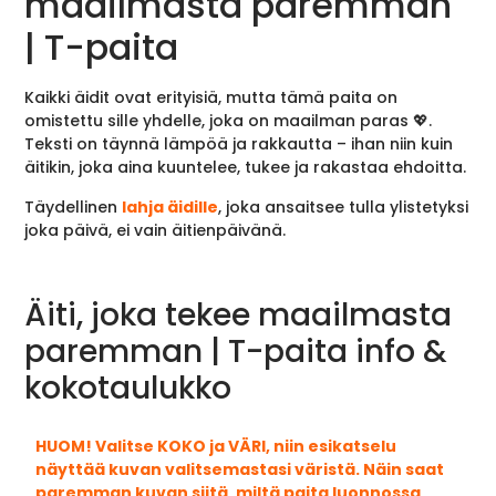
maailmasta paremman
| T-paita
Kaikki äidit ovat erityisiä, mutta tämä paita on
omistettu sille yhdelle, joka on maailman paras 💖.
Teksti on täynnä lämpöä ja rakkautta – ihan niin kuin
äitikin, joka aina kuuntelee, tukee ja rakastaa ehdoitta.
Täydellinen
lahja äidille
, joka ansaitsee tulla ylistetyksi
joka päivä, ei vain äitienpäivänä.
Äiti, joka tekee maailmasta
paremman | T-paita info &
kokotaulukko
HUOM! Valitse KOKO ja VÄRI, niin esikatselu
näyttää kuvan valitsemastasi väristä. Näin saat
paremman kuvan siitä, miltä paita luonnossa