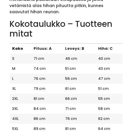
vetämistä alas hihan pituutta pitkin, kunnes
saavutat hihan reunan.
Kokotaulukko – Tuotteen
mitat
Koko
Pituus: A
Leveys: B
Hiha: C
S
71 cm
46 cm
40 cm
M
74 cm
51 cm
43 cm
L
76 cm
56 cm
47 cm
XL
79 cm
61 cm
51 cm
2XL
81 cm
66 cm
55 cm
3XL
84 cm
71 cm
58 cm
4XL
86 cm
76 cm
62 cm
5XL
89 cm
81 cm
64 cm