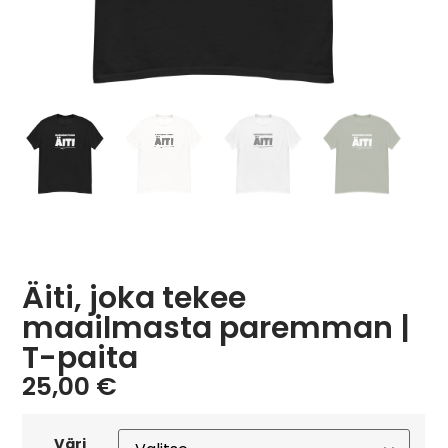
Äiti, joka tekee
maailmasta paremman |
T-paita
25,00
€
Väri