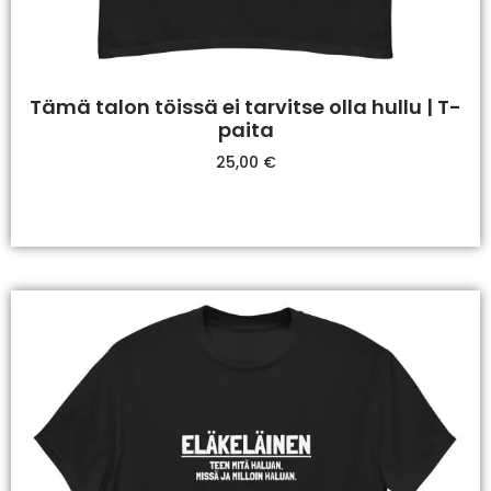
Tämä talon töissä ei tarvitse olla hullu | T-
paita
25,00
€
Valitse Vaihtoehdoista