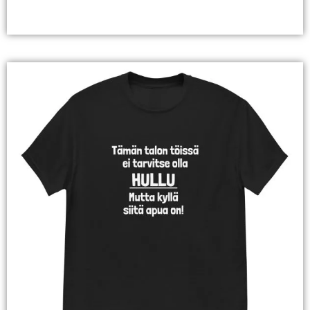
Valitse Vaihtoehdoista