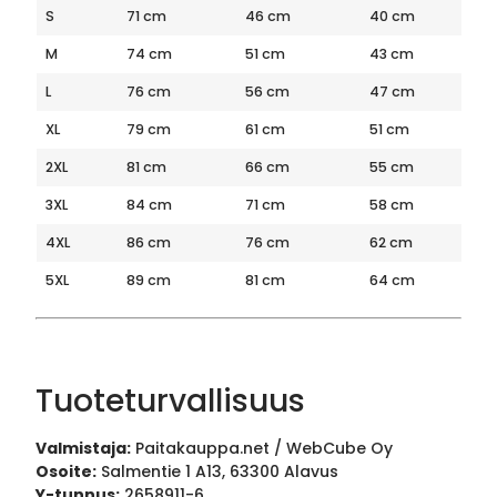
S
71 cm
46 cm
40 cm
M
74 cm
51 cm
43 cm
L
76 cm
56 cm
47 cm
XL
79 cm
61 cm
51 cm
2XL
81 cm
66 cm
55 cm
3XL
84 cm
71 cm
58 cm
4XL
86 cm
76 cm
62 cm
5XL
89 cm
81 cm
64 cm
Tuoteturvallisuus
Valmistaja:
Paitakauppa.net / WebCube Oy
Osoite:
Salmentie 1 A13, 63300 Alavus
Y-tunnus:
2658911-6