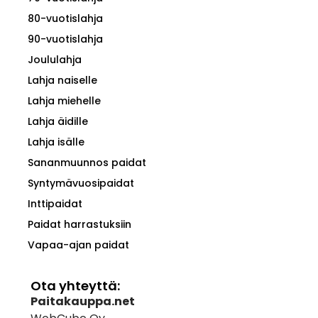
80-vuotislahja
90-vuotislahja
Joululahja
Lahja naiselle
Lahja miehelle
Lahja äidille
Lahja isälle
Sananmuunnos paidat
Syntymävuosipaidat
Inttipaidat
Paidat harrastuksiin
Vapaa-ajan paidat
Ota yhteyttä:
Paitakauppa.net