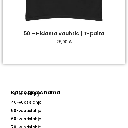
50 – Hidasta vauhtia | T-paita
25,00
€
Valitse Vaihtoehdoista
Katso myös nämä:
30-vuotislahja
40-vuotislahja
50-vuotislahja
60-vuotislahja
70-vuotislahja