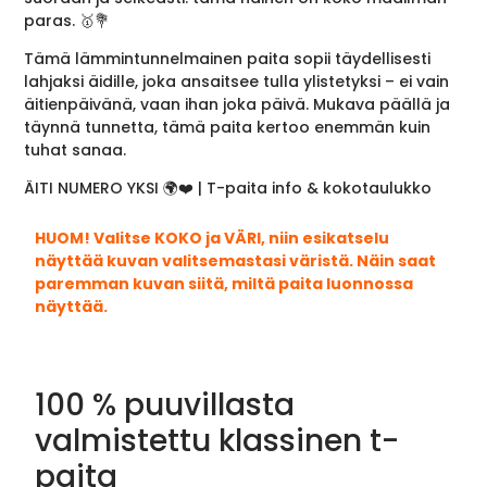
paras. 🥇💐
Tämä lämmintunnelmainen paita sopii täydellisesti
lahjaksi äidille, joka ansaitsee tulla ylistetyksi – ei vain
äitienpäivänä, vaan ihan joka päivä. Mukava päällä ja
täynnä tunnetta, tämä paita kertoo enemmän kuin
tuhat sanaa.
ÄITI NUMERO YKSI 🌍❤️ | T-paita info & kokotaulukko
HUOM! Valitse KOKO ja VÄRI, niin esikatselu
näyttää kuvan valitsemastasi väristä. Näin saat
paremman kuvan siitä, miltä paita luonnossa
näyttää.
100 % puuvillasta
valmistettu klassinen t-
paita