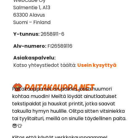
WebCube Oy
Salmentie 1, A13
63300 Alavus
Suomi – Finland
Y-tunnus:
2658911-6
Alv-numero:
FI26589116
Asiakaspalvelu:
Katso yhteystiedot täältä:
Usein kysyttyä
Paitakauppa.net on paikka, jossa huumori
kohtaa muodin! Meiltä löydät ainutlaatuiset
tekstipaidat ja hauskat printit, jotka saavat
takuulla hymyn huulille. Olitpa sitten vitsiniekka
tai tyylitaituri, meillä on sinulle täydellinen paita.
😎👕
Kiitos että käytät verkkokauppaamme!