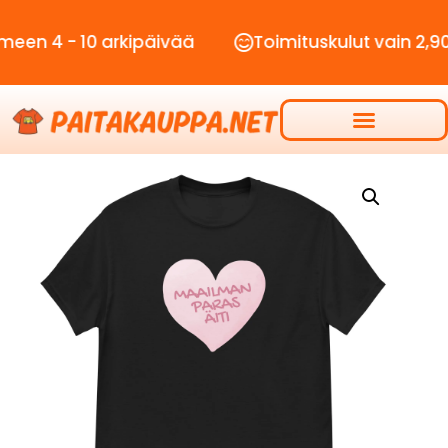
- 10 arkipäivää
Toimituskulut vain 2,90€