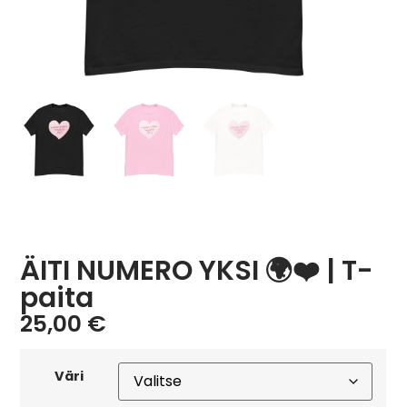
ÄITI NUMERO YKSI 🌍❤️ | T-
paita
25,00
€
Väri