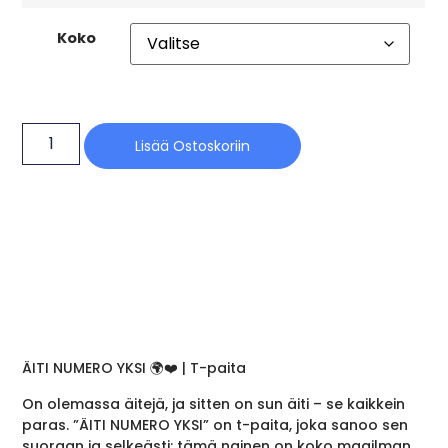
Koko
Lisää Ostoskoriin
ÄITI NUMERO YKSI 🌍❤️ | T-paita
On olemassa äitejä, ja sitten on sun äiti – se kaikkein
paras. ”ÄITI NUMERO YKSI” on t-paita, joka sanoo sen
suoraan ja selkeästi: tämä nainen on koko maailman