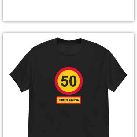
Valitse Vaihtoehdoista