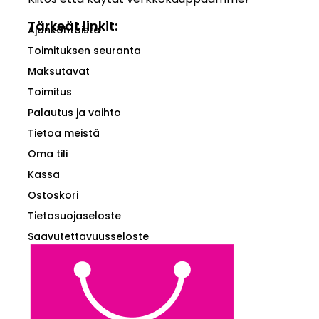
Tärkeät linkit:
Ajankohtaista
Toimituksen seuranta
Maksutavat
Toimitus
Palautus ja vaihto
Tietoa meistä
Oma tili
Kassa
Ostoskori
Tietosuojaseloste
Saavutettavuusseloste