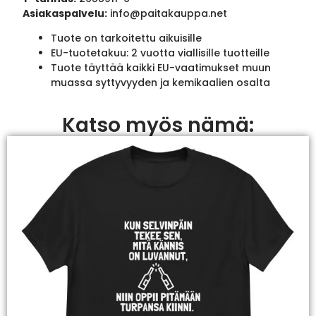
Asiakaspalvelu:
info@paitakauppa.net
Tuote on tarkoitettu aikuisille
EU-tuotetakuu: 2 vuotta viallisille tuotteille
Tuote täyttää kaikki EU-vaatimukset muun
muassa syttyvyyden ja kemikaalien osalta
Katso myös nämä: