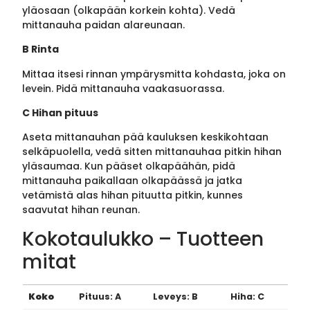
yläosaan (olkapään korkein kohta). Vedä
mittanauha paidan alareunaan.
B Rinta
Mittaa itsesi rinnan ympärysmitta kohdasta, joka on
levein. Pidä mittanauha vaakasuorassa.
C Hihan pituus
Aseta mittanauhan pää kauluksen keskikohtaan
selkäpuolella, vedä sitten mittanauhaa pitkin hihan
yläsaumaa. Kun pääset olkapäähän, pidä
mittanauha paikallaan olkapäässä ja jatka
vetämistä alas hihan pituutta pitkin, kunnes
saavutat hihan reunan.
Kokotaulukko – Tuotteen
mitat
Koko
Pituus: A
Leveys: B
Hiha: C