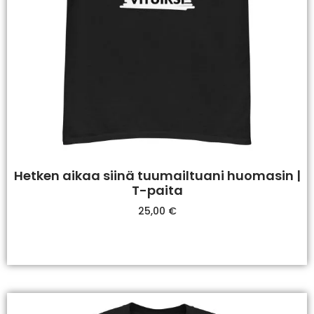
Hetken aikaa siinä tuumailtuani huomasin |
T-paita
25,00
€
Valitse Vaihtoehdoista