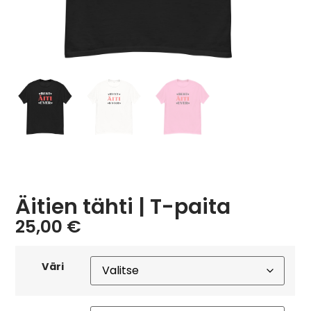
Äitien tähti | T-paita
25,00
€
Väri