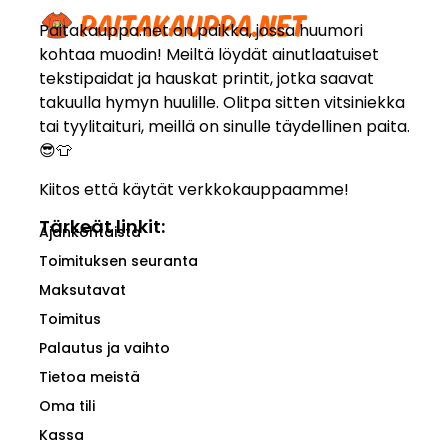
Paitakauppa.net on paikka, jossa huumori
kohtaa muodin! Meiltä löydät ainutlaatuiset
tekstipaidat ja hauskat printit, jotka saavat
takuulla hymyn huulille. Olitpa sitten vitsiniekka
tai tyylitaituri, meillä on sinulle täydellinen paita.
😎👕
Kiitos että käytät verkkokauppaamme!
Tärkeät linkit:
Ajankohtaista
Toimituksen seuranta
Maksutavat
Toimitus
Palautus ja vaihto
Tietoa meistä
Oma tili
Kassa