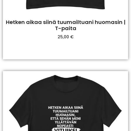
Hetken aikaa siinä tuumailtuani huomasin |
T-paita
25,00
€
Valitse Vaihtoehdoista