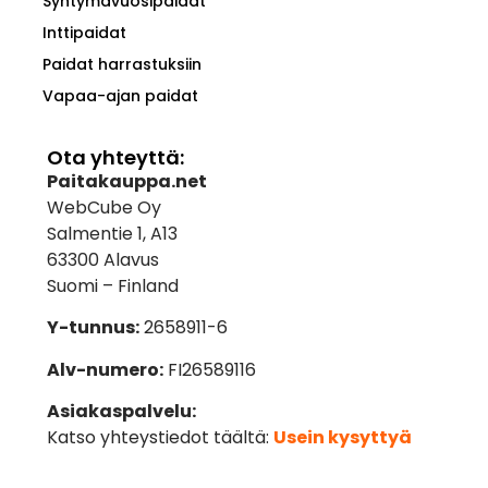
Syntymävuosipaidat
Inttipaidat
Paidat harrastuksiin
Vapaa-ajan paidat
Ota yhteyttä:
Paitakauppa.net
WebCube Oy
Salmentie 1, A13
63300 Alavus
Suomi – Finland
Y-tunnus:
2658911-6
Alv-numero:
FI26589116
Asiakaspalvelu:
Katso yhteystiedot täältä:
Usein kysyttyä