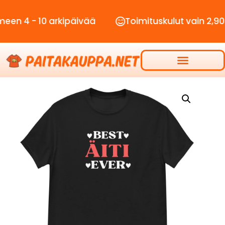
- 10 arkipäivää
Toimituskulut vain 2,90€