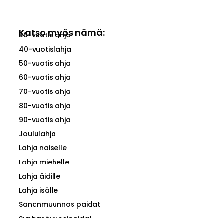
Katso myös nämä:
30-vuotislahja
40-vuotislahja
50-vuotislahja
60-vuotislahja
70-vuotislahja
80-vuotislahja
90-vuotislahja
Joululahja
Lahja naiselle
Lahja miehelle
Lahja äidille
Lahja isälle
Sananmuunnos paidat