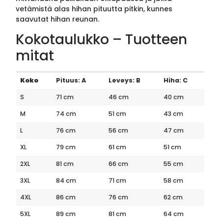
vetämistä alas hihan pituutta pitkin, kunnes
saavutat hihan reunan.
Kokotaulukko – Tuotteen
mitat
Koko
Pituus: A
Leveys: B
Hiha: C
S
71 cm
46 cm
40 cm
M
74 cm
51 cm
43 cm
L
76 cm
56 cm
47 cm
XL
79 cm
61 cm
51 cm
2XL
81 cm
66 cm
55 cm
3XL
84 cm
71 cm
58 cm
4XL
86 cm
76 cm
62 cm
5XL
89 cm
81 cm
64 cm