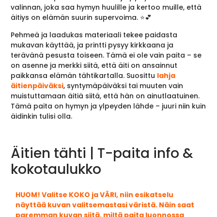
valinnan, joka saa hymyn huulille ja kertoo muille, että
äitiys on elämän suurin supervoima. ⭐️💕
Pehmeä ja laadukas materiaali tekee paidasta
mukavan käyttää, ja printti pysyy kirkkaana ja
terävänä pesusta toiseen. Tämä ei ole vain paita – se
on asenne ja merkki siitä, että äiti on ansainnut
paikkansa elämän tähtikartalla. Suosittu
lahja
äitienpäiväksi
, syntymäpäiväksi tai muuten vain
muistuttamaan äitiä siitä, että hän on ainutlaatuinen.
Tämä paita on hymyn ja ylpeyden lähde – juuri niin kuin
äidinkin tulisi olla.
Äitien tähti | T-paita info &
kokotaulukko
HUOM! Valitse KOKO ja VÄRI, niin esikatselu
näyttää kuvan valitsemastasi väristä. Näin saat
paremman kuvan siitä, miltä paita luonnossa