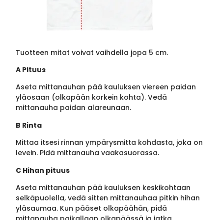
Tuotteen mitat voivat vaihdella jopa 5 cm.
A Pituus
Aseta mittanauhan pää kauluksen viereen paidan
yläosaan (olkapään korkein kohta). Vedä
mittanauha paidan alareunaan.
B Rinta
Mittaa itsesi rinnan ympärysmitta kohdasta, joka on
levein. Pidä mittanauha vaakasuorassa.
C Hihan pituus
Aseta mittanauhan pää kauluksen keskikohtaan
selkäpuolella, vedä sitten mittanauhaa pitkin hihan
yläsaumaa. Kun pääset olkapäähän, pidä
mittanauha paikallaan olkapäässä ja jatka