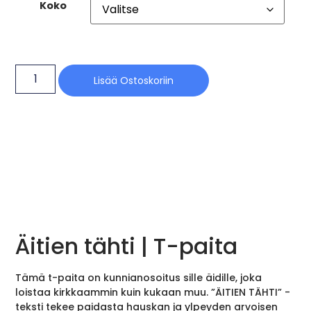
Koko
Lisää Ostoskoriin
Äitien tähti | T-paita
Tämä t-paita on kunnianosoitus sille äidille, joka
loistaa kirkkaammin kuin kukaan muu. ”ÄITIEN TÄHTI” -
teksti tekee paidasta hauskan ja ylpeyden arvoisen