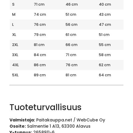
S
71 cm
46 cm
40 cm
M
74 cm
51 cm
43 cm
L
76 cm
56 cm
47 cm
XL
79 cm
61 cm
51 cm
2XL
81 cm
66 cm
55 cm
3XL
84 cm
71 cm
58 cm
4XL
86 cm
76 cm
62 cm
5XL
89 cm
81 cm
64 cm
Tuoteturvallisuus
Valmistaja:
Paitakauppa.net / WebCube Oy
Osoite:
Salmentie 1 A13, 63300 Alavus
Y-tunnus:
2658911-6