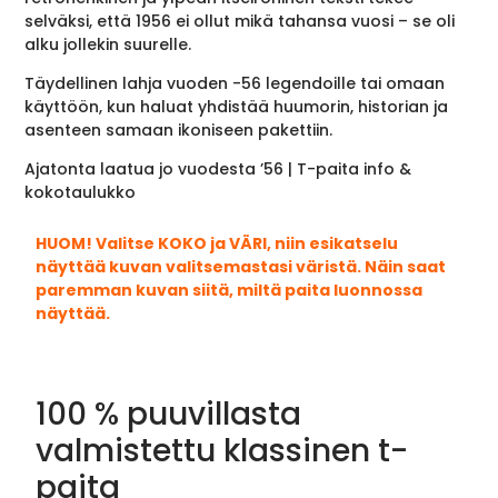
selväksi, että 1956 ei ollut mikä tahansa vuosi – se oli
alku jollekin suurelle.
Täydellinen lahja vuoden -56 legendoille tai omaan
käyttöön, kun haluat yhdistää huumorin, historian ja
asenteen samaan ikoniseen pakettiin.
Ajatonta laatua jo vuodesta ’56 | T-paita info &
kokotaulukko
HUOM! Valitse KOKO ja VÄRI, niin esikatselu
näyttää kuvan valitsemastasi väristä. Näin saat
paremman kuvan siitä, miltä paita luonnossa
näyttää.
100 % puuvillasta
valmistettu klassinen t-
paita