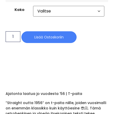
Koko
Lisää Ostoskoriin
Ajatonta laatua jo vuodesta ’56 | T-paita
”Straight outta 1956” on t-paita niille, joiden vuosimalli
on enemmän klassikko kuin käyttöesine 😎📀. Tämä
retrohenkinen ja ylpeän itseironinen teksti tekee