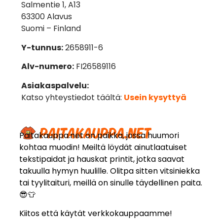
Salmentie 1, A13
63300 Alavus
Suomi – Finland
Y-tunnus:
2658911-6
Alv-numero:
FI26589116
Asiakaspalvelu:
Katso yhteystiedot täältä:
Usein kysyttyä
Paitakauppa.net on paikka, jossa huumori
kohtaa muodin! Meiltä löydät ainutlaatuiset
tekstipaidat ja hauskat printit, jotka saavat
takuulla hymyn huulille. Olitpa sitten vitsiniekka
tai tyylitaituri, meillä on sinulle täydellinen paita.
😎👕
Kiitos että käytät verkkokauppaamme!