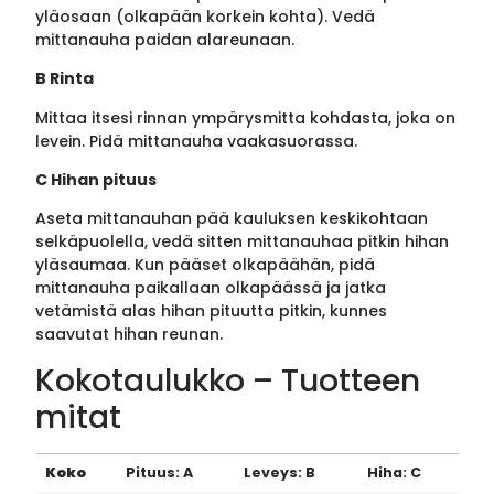
yläosaan (olkapään korkein kohta). Vedä
mittanauha paidan alareunaan.
B Rinta
Mittaa itsesi rinnan ympärysmitta kohdasta, joka on
levein. Pidä mittanauha vaakasuorassa.
C Hihan pituus
Aseta mittanauhan pää kauluksen keskikohtaan
selkäpuolella, vedä sitten mittanauhaa pitkin hihan
yläsaumaa. Kun pääset olkapäähän, pidä
mittanauha paikallaan olkapäässä ja jatka
vetämistä alas hihan pituutta pitkin, kunnes
saavutat hihan reunan.
Kokotaulukko – Tuotteen
mitat
Koko
Pituus: A
Leveys: B
Hiha: C