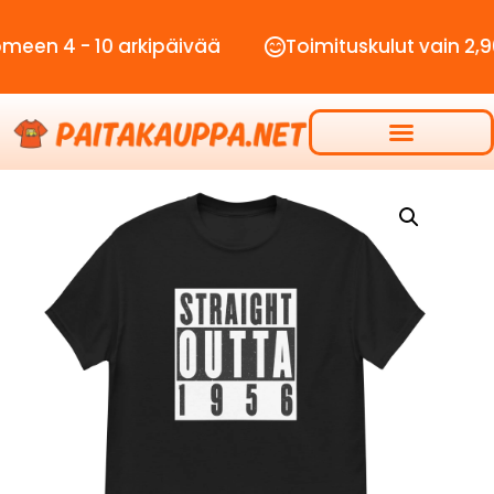
 - 10 arkipäivää
Toimituskulut vain 2,90€