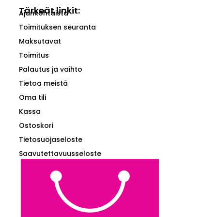
Tärkeät linkit:
Ajankohtaista
Toimituksen seuranta
Maksutavat
Toimitus
Palautus ja vaihto
Tietoa meistä
Oma tili
Kassa
Ostoskori
Tietosuojaseloste
Saavutettavuusseloste