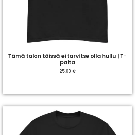
Tämä talon töissä ei tarvitse olla hullu | T-
paita
25,00
€
Valitse Vaihtoehdoista