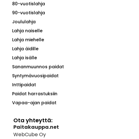
80-vuotislahja
90-vuotislahja
Joululahja
Lahja naiselle
Lahja miehelle
Lahja äidille
Lahja isälle
Sananmuunnos paidat
Syntymävuosipaidat
Inttipaidat
Paidat harrastuksiin
Vapaa-ajan paidat
Ota yhteyttä:
Paitakauppa.net
WebCube Oy