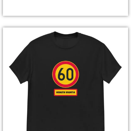
Valitse Vaihtoehdoista