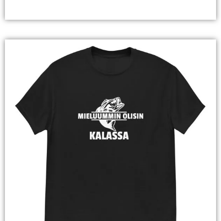
Valitse Vaihtoehdoista