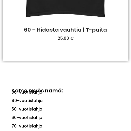
60 – Hidasta vauhtia | T-paita
25,00
€
Valitse Vaihtoehdoista
Katso myös nämä:
30-vuotislahja
40-vuotislahja
50-vuotislahja
60-vuotislahja
70-vuotislahja