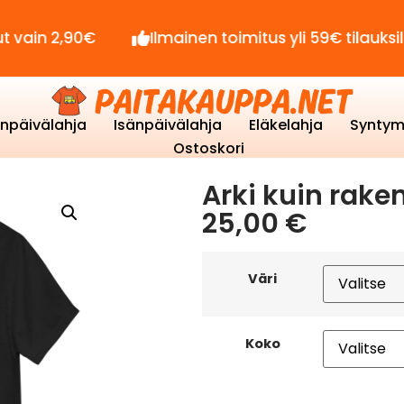
90€
Ilmainen toimitus yli 59€ tilauksille!
enpäivälahja
Isänpäivälahja
Eläkelahja
Syntym
Ostoskori
Arki kuin rak
25,00
€
Väri
Koko