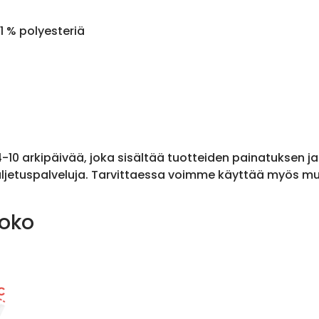
1 % polyesteriä
 4-10 arkipäivää, joka sisältää tuotteiden painatuksen j
ljetuspalveluja. Tarvittaessa voimme käyttää myös muit
koko