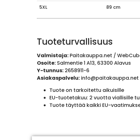
5XL
89 cm
Tuoteturvallisuus
Valmistaja:
Paitakauppa.net / WebCub
Osoite:
Salmentie 1 A13, 63300 Alavus
Y-tunnus:
2658911-6
Asiakaspalvelu:
info@paitakauppa.net
Tuote on tarkoitettu aikuisille
EU-tuotetakuu: 2 vuotta viallisille tu
Tuote täyttää kaikki EU-vaatimuks