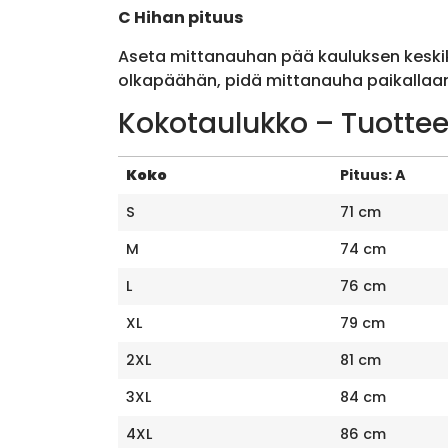
C Hihan pituus
Aseta mittanauhan pää kauluksen keskik
olkapäähän, pidä mittanauha paikallaan 
Kokotaulukko – Tuottee
Koko
Pituus: A
S
71 cm
M
74 cm
L
76 cm
XL
79 cm
2XL
81 cm
3XL
84 cm
4XL
86 cm