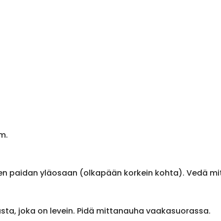
m.
en paidan yläosaan (olkapään korkein kohta). Vedä m
sta, joka on levein. Pidä mittanauha vaakasuorassa.