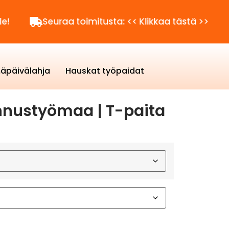
Seuraa toimitusta: << Klikkaa tästä >>
Kysytt
äpäivälahja
Hauskat työpaidat
ennustyömaa | T-paita