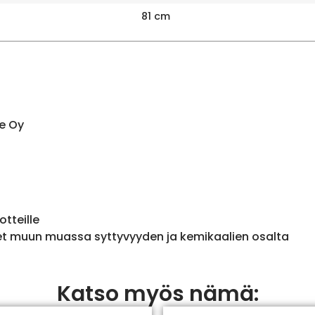
81 cm
e Oy
otteille
et muun muassa syttyvyyden ja kemikaalien osalta
Katso myös nämä: