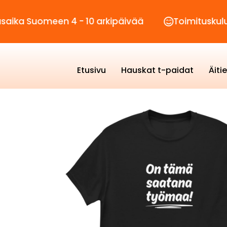
meen 4 - 10 arkipäivää
Toimituskulut vain 2,
Etusivu
Hauskat t-paidat
Äiti