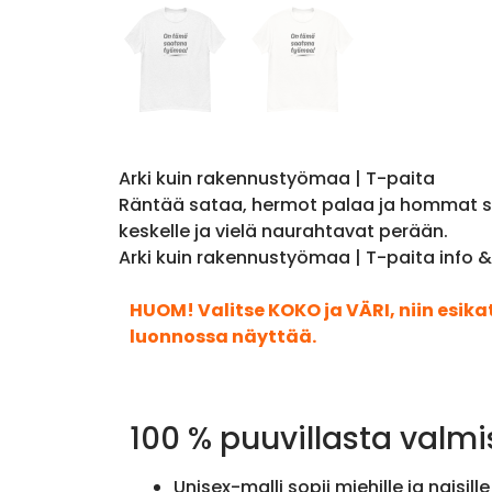
Arki kuin rakennustyömaa | T-paita
Räntää sataa, hermot palaa ja hommat sei
keskelle ja vielä naurahtavat perään.
Arki kuin rakennustyömaa | T-paita info 
HUOM! Valitse KOKO ja VÄRI, niin esik
luonnossa näyttää.
100 % puuvillasta valmi
Unisex-malli sopii miehille ja naisille