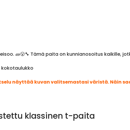
soo. 🧱😤🔧 Tämä paita on kunnianosoitus kaikille, jo
& kokotaulukko
atselu näyttää kuvan valitsemastasi väristä. Näin s
stettu klassinen t-paita