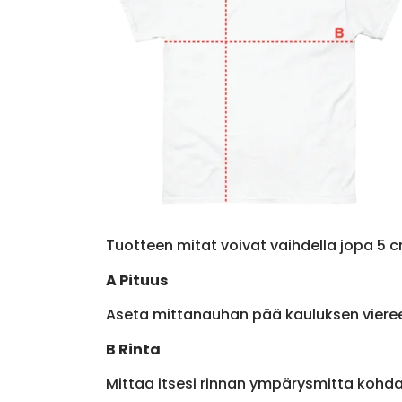
Tuotteen mitat voivat vaihdella jopa 5 c
A Pituus
Aseta mittanauhan pää kauluksen viere
B Rinta
Mittaa itsesi rinnan ympärysmitta kohda