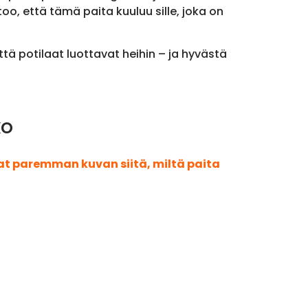
oo, että tämä paita kuuluu sille, joka on
että potilaat luottavat heihin – ja hyvästä
ko
aat paremman kuvan siitä, miltä paita