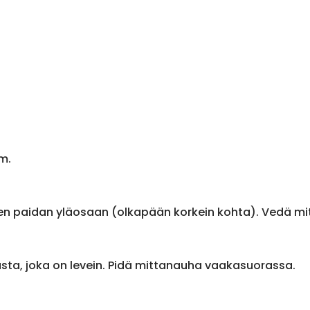
m.
en paidan yläosaan (olkapään korkein kohta). Vedä m
sta, joka on levein. Pidä mittanauha vaakasuorassa.