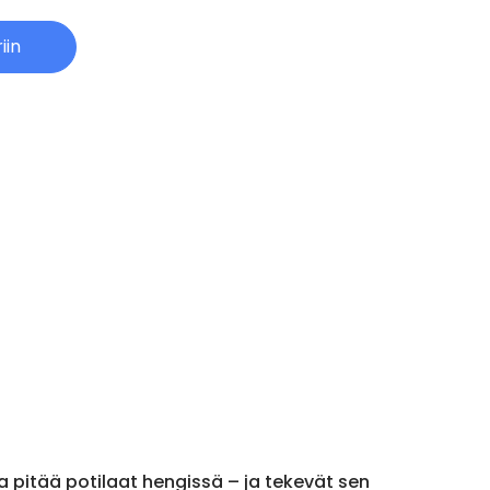
iin
ja pitää potilaat hengissä – ja tekevät sen