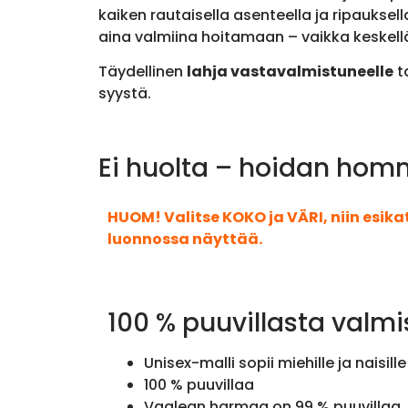
kaiken rautaisella asenteella ja ripauksel
aina valmiina hoitamaan – vaikka keskellä
Täydellinen
lahja vastavalmistuneelle
t
syystä.
Ei huolta – hoidan homm
HUOM! Valitse KOKO ja VÄRI, niin esik
luonnossa näyttää.
100 % puuvillasta valmi
Unisex-malli sopii miehille ja naisille
100 % puuvillaa
Vaalean harmaa on 99 % puuvillaa, 