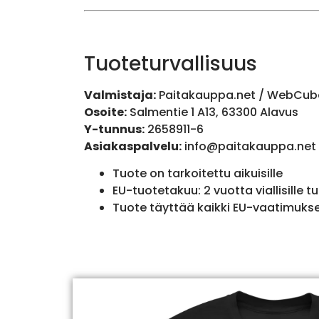
Tuoteturvallisuus
Valmistaja:
Paitakauppa.net / WebCub
Osoite:
Salmentie 1 A13, 63300 Alavus
Y-tunnus:
2658911-6
Asiakaspalvelu:
info@paitakauppa.net
Tuote on tarkoitettu aikuisille
EU-tuotetakuu: 2 vuotta viallisille tu
Tuote täyttää kaikki EU-vaatimuks