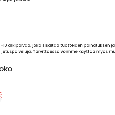
 4-10 arkipäivää, joka sisältää tuotteiden painatuksen j
ljetuspalveluja. Tarvittaessa voimme käyttää myös muit
koko