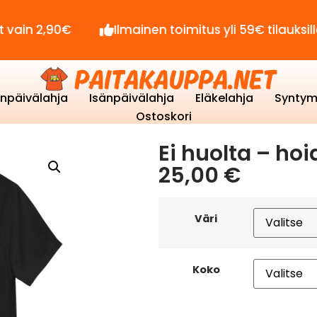
90€
Ilmainen toimitus yli 59€ tilauksille!
enpäivälahja
Isänpäivälahja
Eläkelahja
Syntym
Ostoskori
Ei huolta – h
25,00
€
Väri
Koko