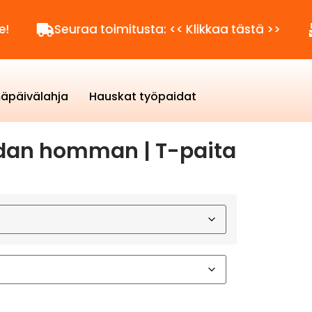
Seuraa toimitusta: << Klikkaa tästä >>
Kysytt
äpäivälahja
Hauskat työpaidat
oidan homman | T-paita