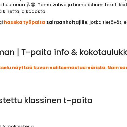
la huumoria 🩺😎. Tämä vahva ja humoristinen teksti kert
 kiirettä ja kaaosta.
ai
hauska työpaita
sairaanhoitajille
, jotka tietävät, 
an | T-paita info & kokotauluk
atselu näyttää kuvan valitsemastasi väristä. Näin s
stettu klassinen t-paita
1 % polyesteriä