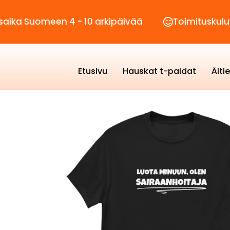
meen 4 - 10 arkipäivää
Toimituskulut vain 2,
Etusivu
Hauskat t-paidat
Äiti