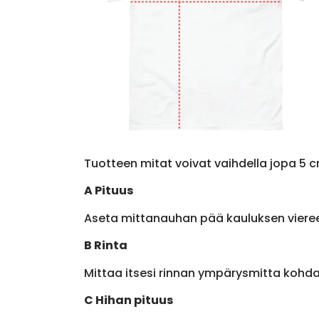
Tuotteen mitat voivat vaihdella jopa 5 c
A Pituus
Aseta mittanauhan pää kauluksen viere
B Rinta
Mittaa itsesi rinnan ympärysmitta kohda
C Hihan pituus