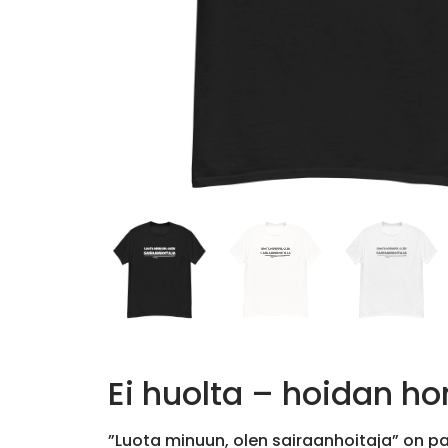
Ei huolta – hoidan h
”Luota minuun, olen sairaanhoitaja” on pait