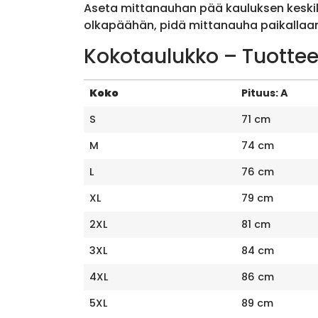
Aseta mittanauhan pää kauluksen keskik
olkapäähän, pidä mittanauha paikallaan 
Kokotaulukko – Tuottee
Koko
Pituus: A
S
71 cm
M
74 cm
L
76 cm
XL
79 cm
2XL
81 cm
3XL
84 cm
4XL
86 cm
5XL
89 cm