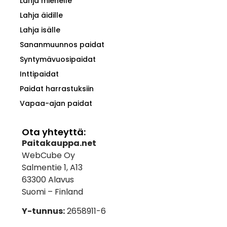
Lahja miehelle
Lahja äidille
Lahja isälle
Sananmuunnos paidat
Syntymävuosipaidat
Inttipaidat
Paidat harrastuksiin
Vapaa-ajan paidat
Ota yhteyttä:
Paitakauppa.net
WebCube Oy
Salmentie 1, A13
63300 Alavus
Suomi – Finland
Y-tunnus:
2658911-6