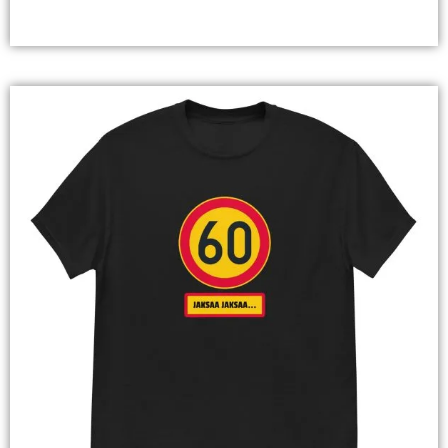
Valitse Vaihtoehdoista