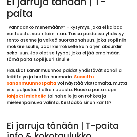
Ei jarruja tänään | T-
paita
”Pannaanko menemään?” – kysymys, joka ei kaipaa
vastausta, vaan toimintaa. Tässä paidassa yhdistyy
rento asenne ja veikeä suorasanaisuus, joka sopii niin
mökkireissulle, baarikierrokselle kuin arjen absurdiin
sekoiluun. Jos olet se tyyppi, joka ei jää empimään,
tämä paita sopii juuri sinulle.
Hauskat sananmuunnos paidat yhdistävät sanoilla
leikittelyn ja hurttia huumoria.
Suosittu
sananmuunnospaita
voi näyttää viattomalta, mutta
vitsi paljastuu hetken päästä. Hauska paita sopii
lahjaksi miehelle
tai naiselle ja on rohkea ja
mieleenpainuva valinta. Kestääkö sinun kantti?
Ei jarruja tänään | T-paita
info & kokotaulukko