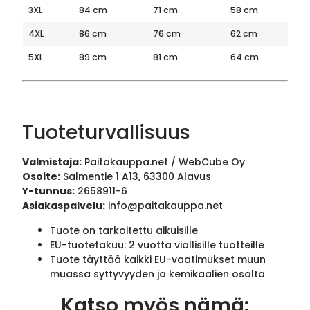
3XL
84 cm
71 cm
58 cm
4XL
86 cm
76 cm
62 cm
5XL
89 cm
81 cm
64 cm
Tuoteturvallisuus
Valmistaja:
Paitakauppa.net / WebCube Oy
Osoite:
Salmentie 1 A13, 63300 Alavus
Y-tunnus:
2658911-6
Asiakaspalvelu:
info@paitakauppa.net
Tuote on tarkoitettu aikuisille
EU-tuotetakuu: 2 vuotta viallisille tuotteille
Tuote täyttää kaikki EU-vaatimukset muun
muassa syttyvyyden ja kemikaalien osalta
Katso myös nämä: