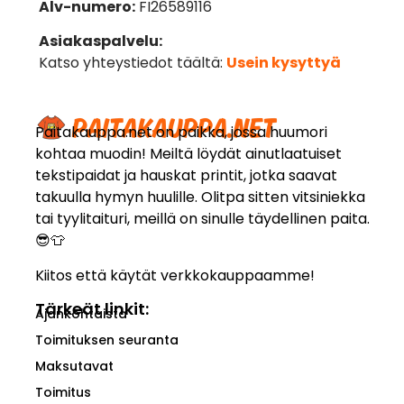
Alv-numero:
FI26589116
Asiakaspalvelu:
Katso yhteystiedot täältä:
Usein kysyttyä
Paitakauppa.net on paikka, jossa huumori
kohtaa muodin! Meiltä löydät ainutlaatuiset
tekstipaidat ja hauskat printit, jotka saavat
takuulla hymyn huulille. Olitpa sitten vitsiniekka
tai tyylitaituri, meillä on sinulle täydellinen paita.
😎👕
Kiitos että käytät verkkokauppaamme!
Tärkeät linkit:
Ajankohtaista
Toimituksen seuranta
Maksutavat
Toimitus