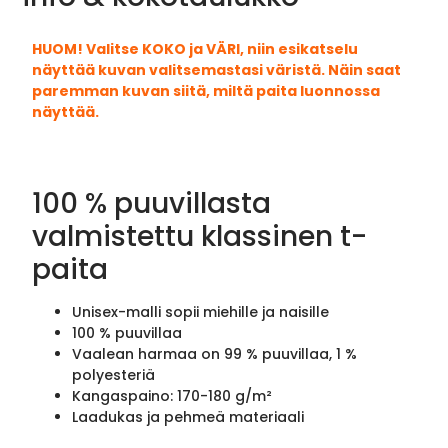
HUOM! Valitse KOKO ja VÄRI, niin esikatselu
näyttää kuvan valitsemastasi väristä. Näin saat
paremman kuvan siitä, miltä paita luonnossa
näyttää.
100 % puuvillasta
valmistettu klassinen t-
paita
Unisex-malli sopii miehille ja naisille
100 % puuvillaa
Vaalean harmaa on 99 % puuvillaa, 1 %
polyesteriä
Kangaspaino: 170-180 g/m²
Laadukas ja pehmeä materiaali