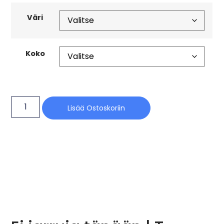
Väri
Koko
Lisää Ostoskoriin