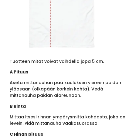
Tuotteen mitat voivat vaihdella jopa 5 cm.
A Pituus
Aseta mittanauhan pää kauluksen viereen paidan
yläosaan (olkapään korkein kohta). Vedä
mittanauha paidan alareunaan.
B Rinta
Mittaa itsesi rinnan ympärysmitta kohdasta, joka on
levein. Pidä mittanauha vaakasuorassa.
C Hihan pituus