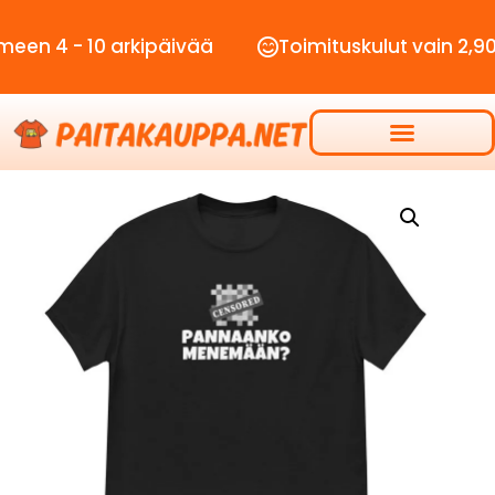
- 10 arkipäivää
Toimituskulut vain 2,90€