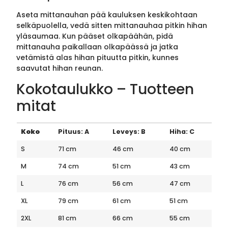
Aseta mittanauhan pää kauluksen keskikohtaan
selkäpuolella, vedä sitten mittanauhaa pitkin hihan
yläsaumaa. Kun pääset olkapäähän, pidä
mittanauha paikallaan olkapäässä ja jatka
vetämistä alas hihan pituutta pitkin, kunnes
saavutat hihan reunan.
Kokotaulukko – Tuotteen
mitat
Koko
Pituus: A
Leveys: B
Hiha: C
S
71 cm
46 cm
40 cm
M
74 cm
51 cm
43 cm
L
76 cm
56 cm
47 cm
XL
79 cm
61 cm
51 cm
2XL
81 cm
66 cm
55 cm