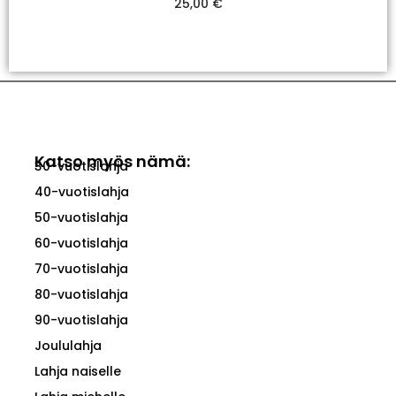
25,00
€
Valitse Vaihtoehdoista
Katso myös nämä:
30-vuotislahja
40-vuotislahja
50-vuotislahja
60-vuotislahja
70-vuotislahja
80-vuotislahja
90-vuotislahja
Joululahja
Lahja naiselle