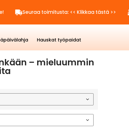
Seuraa toimitusta: << Klikkaa tästä >>
Kysytt
äpäivälahja
Hauskat työpaidat
ihinkään – mieluummin
ita