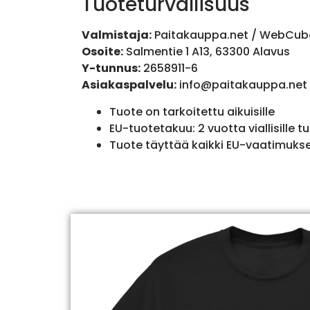
Tuoteturvallisuus
Valmistaja:
Paitakauppa.net / WebCub
Osoite:
Salmentie 1 A13, 63300 Alavus
Y-tunnus:
2658911-6
Asiakaspalvelu:
info@paitakauppa.net
Tuote on tarkoitettu aikuisille
EU-tuotetakuu: 2 vuotta viallisille tu
Tuote täyttää kaikki EU-vaatimuks