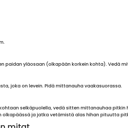
m.
en paidan yläosaan (olkapään korkein kohta). Vedä m
sta, joka on levein. Pidä mittanauha vaakasuorassa.
ohtaan selkäpuolella, vedä sitten mittanauhaa pitkin
olkapäässä ja jatka vetämistä alas hihan pituutta pit
n mitat