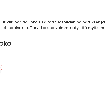
 4-10 arkipäivää, joka sisältää tuotteiden painatuksen j
ljetuspalveluja. Tarvittaessa voimme käyttää myös muit
koko