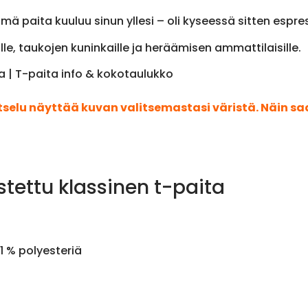
mä paita kuuluu sinun yllesi – oli kyseessä sitten espres
ille, taukojen kuninkaille ja heräämisen ammattilaisille.
la | T-paita info & kokotaulukko
atselu näyttää kuvan valitsemastasi väristä. Näin s
stettu klassinen t-paita
1 % polyesteriä