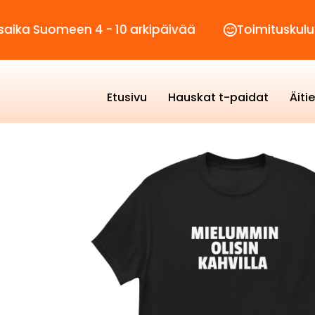
meen 4 - 10 arkipäivää
Toimituskulut vain 2,
Etusivu
Hauskat t-paidat
Äiti