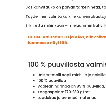
Jos kahvitauko on päivän tärkein hetki, tä
Täydellinen valinta kaikille kahvinrakastaj
Ei kiirettä mihinkään – mieluummin kahvil
HUOM! Valitse KOKO ja VÄRI, niin esik
luonnossa näyttää.
100 % puuvillasta valmi
Unisex-malli sopii miehille ja naisille
100 % puuvillaa
Vaalean harmaa on 99 % puuvillaa, 
Kangaspaino: 170-180 g/m²
Laadukas ja pehmeä materiaali