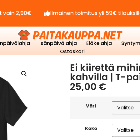
90€
Ilmainen toimitus yli 59€ tilauksille!
enpäivälahja
Isänpäivälahja
Eläkelahja
Syntym
Ostoskori
Ei kiirettä m
kahvilla | T-pa
25,00
€
Väri
Koko