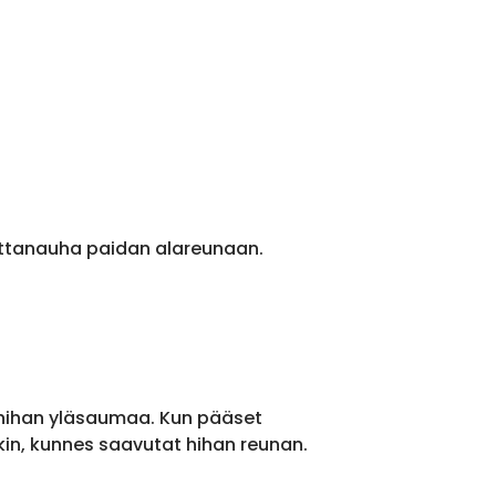
ittanauha paidan alareunaan.
 hihan yläsaumaa. Kun pääset
kin, kunnes saavutat hihan reunan.