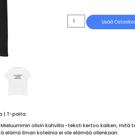
Lisää Ostoskor
a | T-paita
eluummin olisin kahvilla -teksti kertoo kaiken, mitä tar
ttä elämä ilman kofeiinia ei ole elämää ollenkaan.