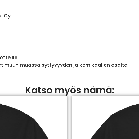
e Oy
otteille
et muun muassa syttyvyyden ja kemikaalien osalta
Katso myös nämä: