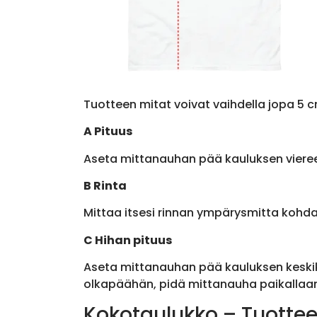
Tuotteen mitat voivat vaihdella jopa 5 c
A Pituus
Aseta mittanauhan pää kauluksen viere
B Rinta
Mittaa itsesi rinnan ympärysmitta kohda
C Hihan pituus
Aseta mittanauhan pää kauluksen keskik
olkapäähän, pidä mittanauha paikallaan 
Kokotaulukko – Tuottee