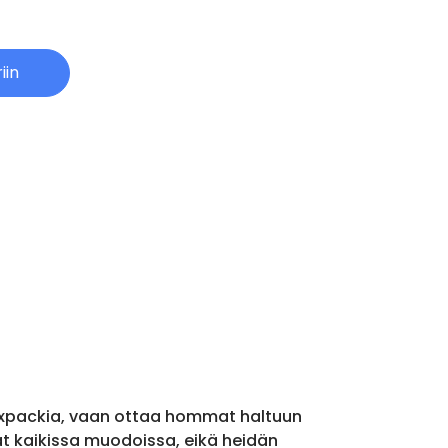
iin
sixpackia, vaan ottaa hommat haltuun
vat kaikissa muodoissa, eikä heidän