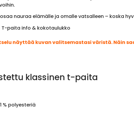
voihin.
oka osaa nauraa elämälle ja omalle vatsalleen – koska h
 T-paita info & kokotaulukko
atselu näyttää kuvan valitsemastasi väristä. Näin s
stettu klassinen t-paita
1 % polyesteriä