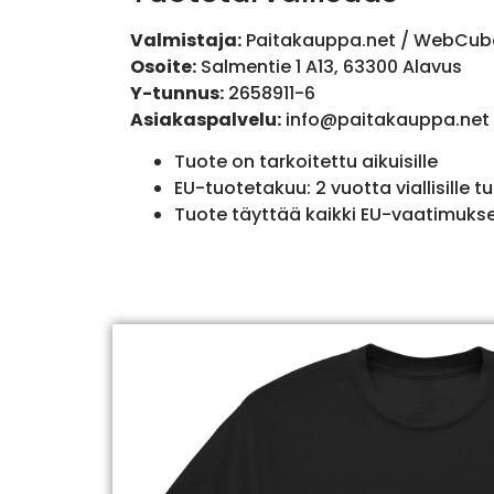
Valmistaja:
Paitakauppa.net / WebCub
Osoite:
Salmentie 1 A13, 63300 Alavus
Y-tunnus:
2658911-6
Asiakaspalvelu:
info@paitakauppa.net
Tuote on tarkoitettu aikuisille
EU-tuotetakuu: 2 vuotta viallisille tu
Tuote täyttää kaikki EU-vaatimuks