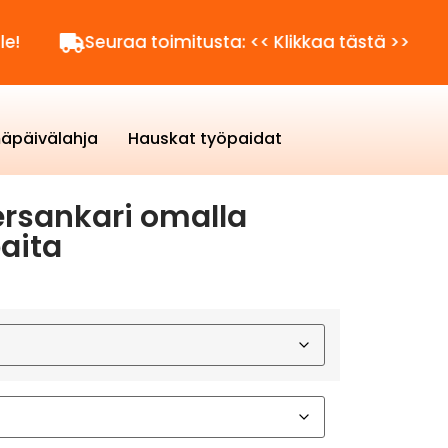
Seuraa toimitusta: << Klikkaa tästä >>
Kysyt
äpäivälahja
Hauskat työpaidat
rsankari omalla
paita