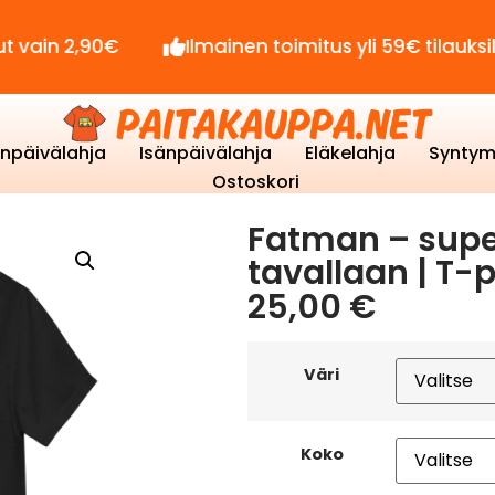
,90€
Ilmainen toimitus yli 59€ tilauksille!
enpäivälahja
Isänpäivälahja
Eläkelahja
Syntym
Ostoskori
Fatman – supe
tavallaan | T-
25,00
€
Väri
Koko