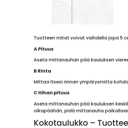
Tuotteen mitat voivat vaihdella jopa 5 c
A Pituus
Aseta mittanauhan pää kauluksen viere
B Rinta
Mittaa itsesi rinnan ympärysmitta kohda
C Hihan pituus
Aseta mittanauhan pää kauluksen keskik
olkapäähän, pidä mittanauha paikallaan 
Kokotaulukko – Tuottee