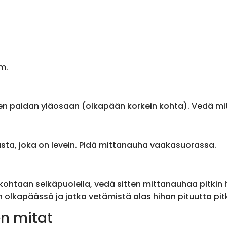
m.
en paidan yläosaan (olkapään korkein kohta). Vedä m
sta, joka on levein. Pidä mittanauha vaakasuorassa.
ohtaan selkäpuolella, vedä sitten mittanauhaa pitkin
olkapäässä ja jatka vetämistä alas hihan pituutta pit
n mitat