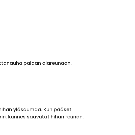
ittanauha paidan alareunaan.
 hihan yläsaumaa. Kun pääset
kin, kunnes saavutat hihan reunan.