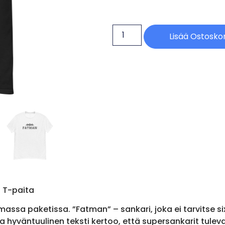
Lisää Ostoskor
 T-paita
assa paketissa. ”Fatman” – sankari, joka ei tarvitse 
ja hyväntuulinen teksti kertoo, että supersankarit tule