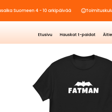
omeen 4 - 10 arkipäivää
Toimituskulut vain 2
Etusivu
Hauskat t-paidat
Äiti