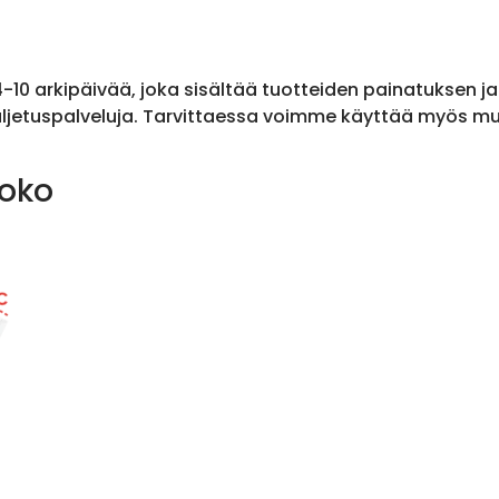
 4-10 arkipäivää, joka sisältää tuotteiden painatuksen j
ljetuspalveluja. Tarvittaessa voimme käyttää myös muit
koko