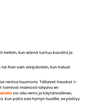
i hetkiin, kun elämä tuntuu kuivalta ja
tai ihan vain arkipäivään, kun haluat
staa rentoa huumoria. Tällaiset hauskat t-
 toimivat mainiosti lahjana eri
ehelle
voi olla rento ja käytännöllinen,
ta. Kun paita saa hymyn huulille, se päätyy