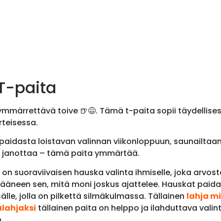
 T-paita
 ymmärrettävä toive 🍺😅. Tämä t-paita sopii täydellisest
rteisessa.
 paidasta loistavan valinnan viikonloppuun, saunailtaan 
 Jos janottaa – tämä paita ymmärtää.
”, on suoraviivaisen hauska valinta ihmiselle, joka arvo
ääneen sen, mitä moni joskus ajattelee. Hauskat paidat
isälle, jolla on pilkettä silmäkulmassa. Tällainen
lahja mi
lahjaksi
tällainen paita on helppo ja ilahduttava valin
.