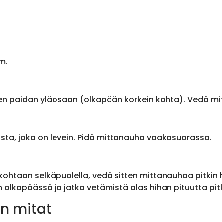
m.
en paidan yläosaan (olkapään korkein kohta). Vedä m
sta, joka on levein. Pidä mittanauha vaakasuorassa.
ohtaan selkäpuolella, vedä sitten mittanauhaa pitkin
olkapäässä ja jatka vetämistä alas hihan pituutta pit
n mitat