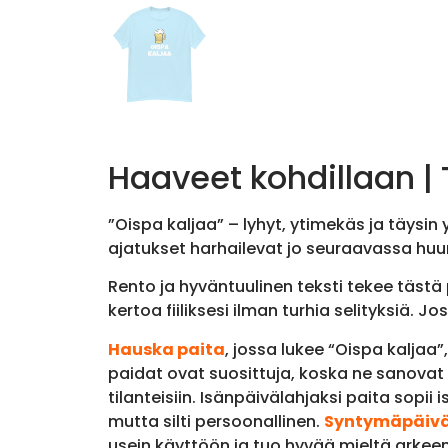
Haaveet kohdillaan |
”Oispa kaljaa” – lyhyt, ytimekäs ja täysin
ajatukset harhailevat jo seuraavassa huu
Rento ja hyväntuulinen teksti tekee tästä
kertoa fiiliksesi ilman turhia selityksiä.
Hauska paita
, jossa lukee “Oispa kaljaa
paidat ovat suosittuja, koska ne sanovat 
tilanteisiin. Isänpäivälahjaksi paita sopii 
mutta silti persoonallinen.
Syntymäpäivä
usein käyttöön ja tuo hyvää mieltä arkeen