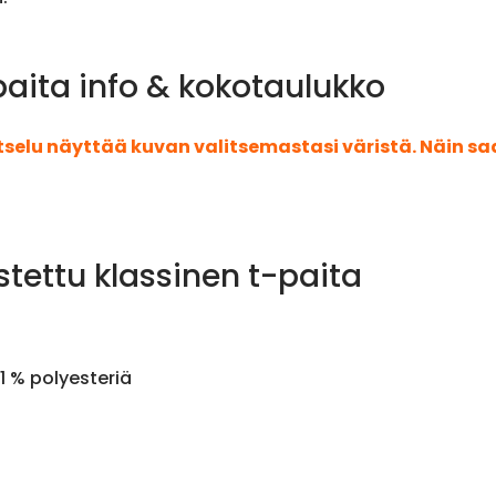
paita info & kokotaulukko
atselu näyttää kuvan valitsemastasi väristä. Näin s
stettu klassinen t-paita
1 % polyesteriä