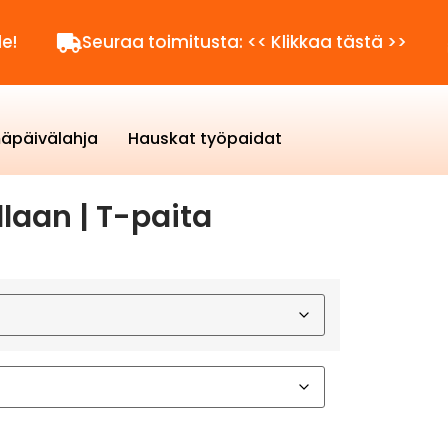
Seuraa toimitusta: << Klikkaa tästä >>
Kysytt
äpäivälahja
Hauskat työpaidat
laan | T-paita