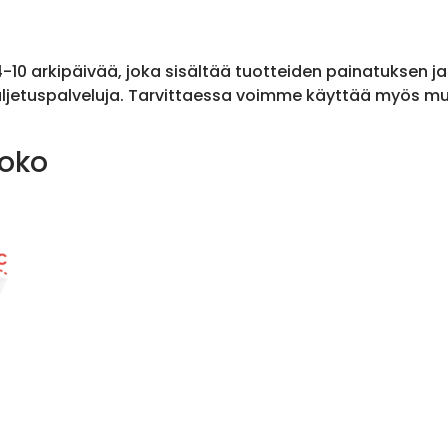
 4-10 arkipäivää, joka sisältää tuotteiden painatuksen j
ljetuspalveluja. Tarvittaessa voimme käyttää myös muit
koko