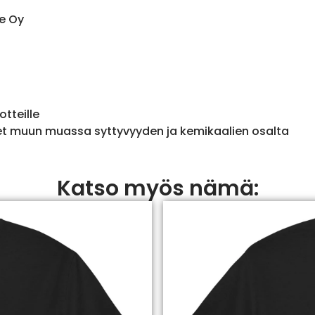
e Oy
otteille
et muun muassa syttyvyyden ja kemikaalien osalta
Katso myös nämä: