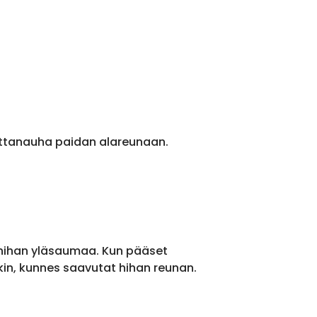
ittanauha paidan alareunaan.
 hihan yläsaumaa. Kun pääset
kin, kunnes saavutat hihan reunan.