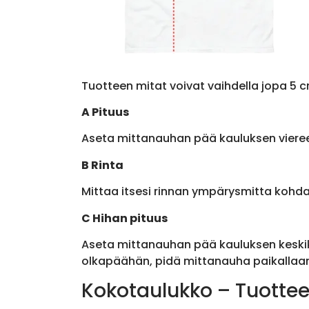
Tuotteen mitat voivat vaihdella jopa 5 c
A Pituus
Aseta mittanauhan pää kauluksen viere
B Rinta
Mittaa itsesi rinnan ympärysmitta kohda
C Hihan pituus
Aseta mittanauhan pää kauluksen keskik
olkapäähän, pidä mittanauha paikallaan 
Kokotaulukko – Tuottee