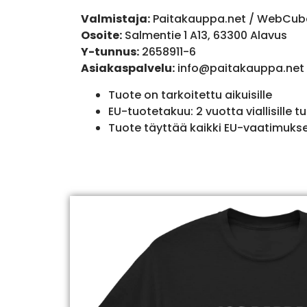
Valmistaja:
Paitakauppa.net / WebCub
Osoite:
Salmentie 1 A13, 63300 Alavus
Y-tunnus:
2658911-6
Asiakaspalvelu:
info@paitakauppa.net
Tuote on tarkoitettu aikuisille
EU-tuotetakuu: 2 vuotta viallisille tu
Tuote täyttää kaikki EU-vaatimuks