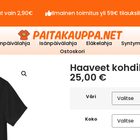
,90€
Ilmainen toimitus yli 59€ tilauksille!
enpäivälahja
Isänpäivälahja
Eläkelahja
Syntym
Ostoskori
Haaveet kohdil
25,00
€
Väri
Koko