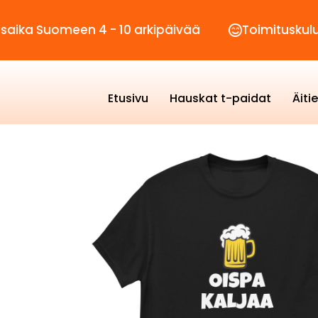
omeen 4 - 10 arkipäivää
Toimituskulut vain 2
Etusivu
Hauskat t-paidat
Äiti