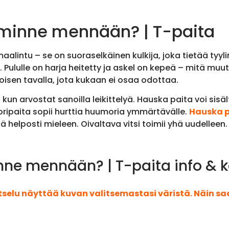
minne mennään? | T-paita
alintu – se on suoraselkäinen kulkija, joka tietää tyyli
. Pululle on harja heitetty ja askel on kepeä – mitä muut
ikoisen tavalla, jota kukaan ei osaa odottaa.
kun arvostat sanoilla leikittelyä. Hauska paita voi sisä
ripaita sopii hurttia huumoria ymmärtävälle.
Hauska pa
ä helposti mieleen. Oivaltava vitsi toimii yhä uudelleen.
e mennään? | T-paita info & k
atselu näyttää kuvan valitsemastasi väristä. Näin s