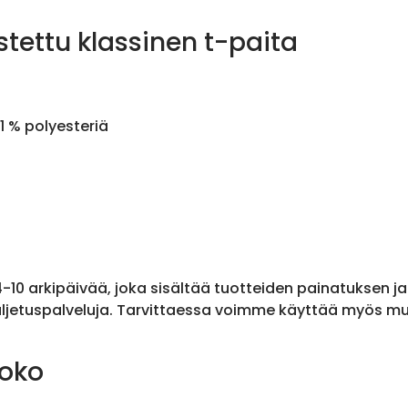
stettu klassinen t-paita
1 % polyesteriä
 4-10 arkipäivää, joka sisältää tuotteiden painatuksen j
ljetuspalveluja. Tarvittaessa voimme käyttää myös muit
koko