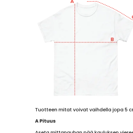
Tuotteen mitat voivat vaihdella jopa 5 c
A Pituus
Aseta mittanauhan pää kauluksen viere