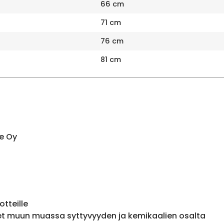
66 cm
71 cm
76 cm
81 cm
e Oy
otteille
et muun muassa syttyvyyden ja kemikaalien osalta