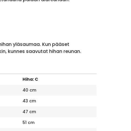
 hihan yläsaumaa. Kun pääset
kin, kunnes saavutat hihan reunan.
Hiha: C
40 cm
43 cm
47 cm
51 cm