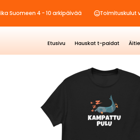
en 4 - 10 arkipäivää
Toimituskulut vain 2,90€
Etusivu
Hauskat t-paidat
Äiti