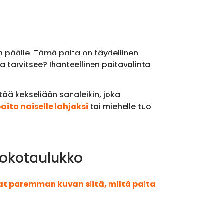
n päälle. Tämä paita on täydellinen
a tarvitsee? Ihanteellinen paitavalinta
ltää kekseliään sanaleikin, joka
ita naiselle lahjaksi
tai miehelle tuo
okotaulukko
aat paremman kuvan siitä, miltä paita