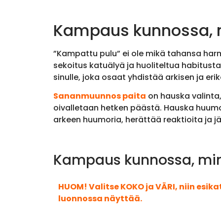
Kampaus kunnossa, 
”Kampattu pulu” ei ole mikä tahansa harma
sekoitus katuälyä ja huoliteltua habitusta
sinulle, joka osaat yhdistää arkisen ja er
Sananmuunnos paita
on hauska valinta, 
oivalletaan hetken päästä. Hauska huumo
arkeen huumoria, herättää reaktioita ja jä
Kampaus kunnossa, minn
HUOM! Valitse KOKO ja VÄRI, niin esik
luonnossa näyttää.