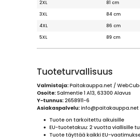
2XL
81 cm
3XL
84 cm
4XL
86 cm
5XL
89 cm
Tuoteturvallisuus
Valmistaja:
Paitakauppa.net / WebCub
Osoite:
Salmentie 1 A13, 63300 Alavus
Y-tunnus:
2658911-6
Asiakaspalvelu:
info@paitakauppa.net
Tuote on tarkoitettu aikuisille
EU-tuotetakuu: 2 vuotta viallisille tu
Tuote täyttää kaikki EU-vaatimuks