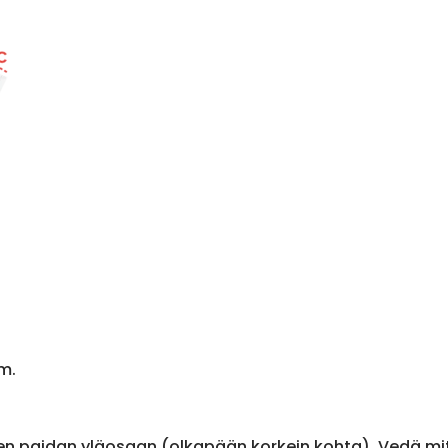
m.
en paidan yläosaan (olkapään korkein kohta). Vedä m