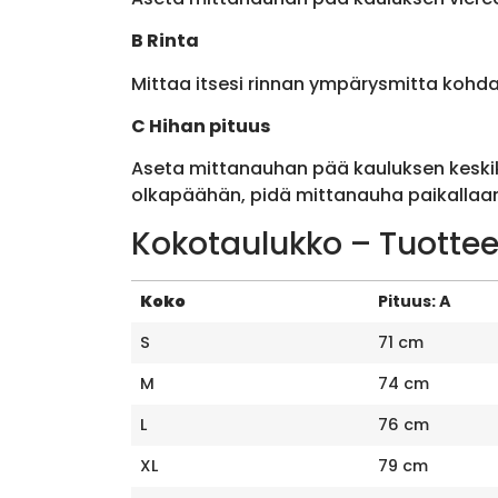
B Rinta
Mittaa itsesi rinnan ympärysmitta kohda
C Hihan pituus
Aseta mittanauhan pää kauluksen keskik
olkapäähän, pidä mittanauha paikallaan 
Kokotaulukko – Tuottee
Koko
Pituus: A
S
71 cm
M
74 cm
L
76 cm
XL
79 cm