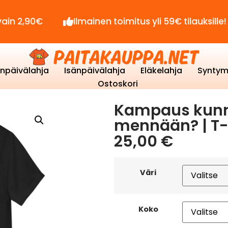
Ilmainen toimitus yli 59€ tilauksille!
Se
enpäivälahja
Isänpäivälahja
Eläkelahja
Syntym
Ostoskori
Kampaus kunn
mennään? | T-
25,00
€
Väri
Koko