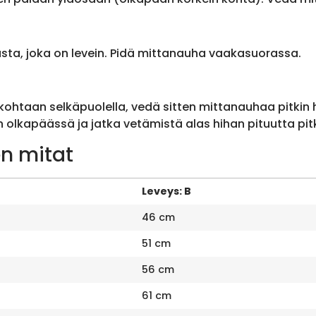
sta, joka on levein. Pidä mittanauha vaakasuorassa.
ohtaan selkäpuolella, vedä sitten mittanauhaa pitkin
olkapäässä ja jatka vetämistä alas hihan pituutta pit
n mitat
Leveys: B
46 cm
51 cm
56 cm
61 cm