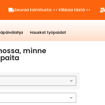
uraa toimitusta: << Klikkaa tästä >>
Kysyttävä
äpäivälahja
Hauskat työpaidat
ossa, minne
paita