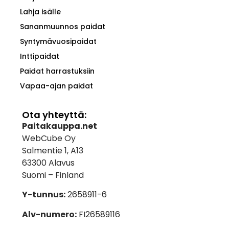
Lahja isälle
Sananmuunnos paidat
Syntymävuosipaidat
Inttipaidat
Paidat harrastuksiin
Vapaa-ajan paidat
Ota yhteyttä:
Paitakauppa.net
WebCube Oy
Salmentie 1, A13
63300 Alavus
Suomi – Finland
Y-tunnus:
2658911-6
Alv-numero:
FI26589116