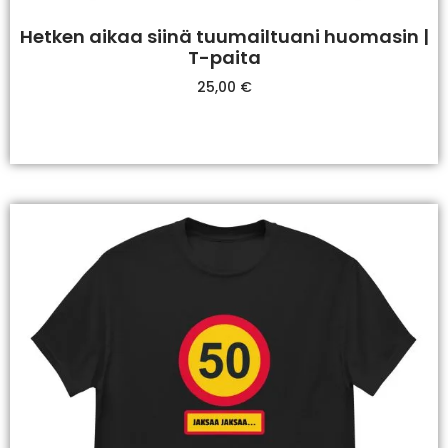
Hetken aikaa siinä tuumailtuani huomasin |
T-paita
25,00
€
Valitse Vaihtoehdoista