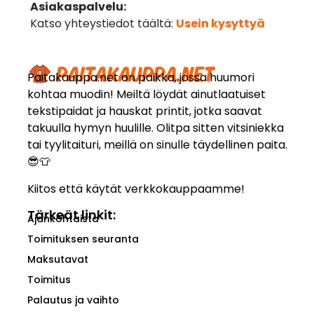
Asiakaspalvelu:
Katso yhteystiedot täältä:
Usein kysyttyä
Paitakauppa.net on paikka, jossa huumori
kohtaa muodin! Meiltä löydät ainutlaatuiset
tekstipaidat ja hauskat printit, jotka saavat
takuulla hymyn huulille. Olitpa sitten vitsiniekka
tai tyylitaituri, meillä on sinulle täydellinen paita.
😎👕
Kiitos että käytät verkkokauppaamme!
Tärkeät linkit:
Ajankohtaista
Toimituksen seuranta
Maksutavat
Toimitus
Palautus ja vaihto