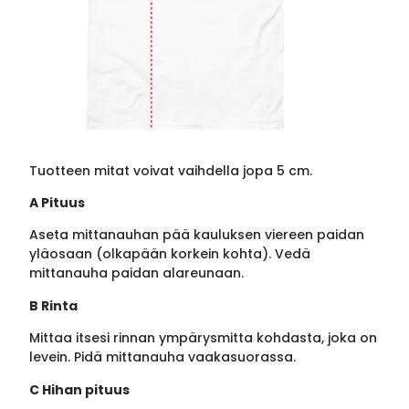
Tuotteen mitat voivat vaihdella jopa 5 cm.
A Pituus
Aseta mittanauhan pää kauluksen viereen paidan
yläosaan (olkapään korkein kohta). Vedä
mittanauha paidan alareunaan.
B Rinta
Mittaa itsesi rinnan ympärysmitta kohdasta, joka on
levein. Pidä mittanauha vaakasuorassa.
C Hihan pituus