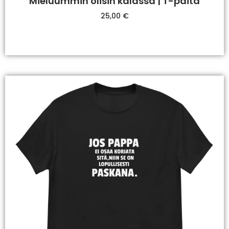
Mieluummin olisin kalassa | T-paita
25,00
€
Valitse Vaihtoehdoista