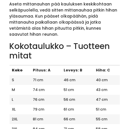
Aseta mittanauhan pää kauluksen keskikohtaan
selkäpuolella, vedä sitten mittanauhaa pitkin hihan
yläsaumaa. Kun pääset olkapäähän, pidä
mittanauha paikallaan olkapäässä ja jatka
vetämistä alas hihan pituutta pitkin, kunnes
saavutat hihan reunan.
Kokotaulukko – Tuotteen
mitat
Koko
Pituus: A
Leveys: B
Hiha: C
S
71 cm
46 cm
40 cm
M
74 cm
51 cm
43 cm
L
76 cm
56 cm
47 cm
XL
79 cm
61 cm
51 cm
2XL
81 cm
66 cm
55 cm
3XL
84 cm
71 cm
58 cm