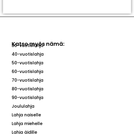
Valitse Vaihtoehdoista
Katso myös nämä:
30-vuotislahja
40-vuotislahja
50-vuotislahja
60-vuotislahja
70-vuotislahja
80-vuotislahja
90-vuotislahja
Joululahja
Lahja naiselle
Lahja miehelle
Lahja äidille