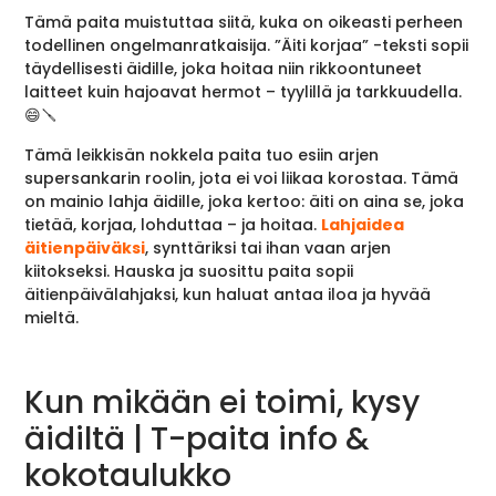
Tämä paita muistuttaa siitä, kuka on oikeasti perheen
todellinen ongelmanratkaisija. ”Äiti korjaa” -teksti sopii
täydellisesti äidille, joka hoitaa niin rikkoontuneet
laitteet kuin hajoavat hermot – tyylillä ja tarkkuudella.
😄🪛
Tämä leikkisän nokkela paita tuo esiin arjen
supersankarin roolin, jota ei voi liikaa korostaa. Tämä
on mainio lahja äidille, joka kertoo: äiti on aina se, joka
tietää, korjaa, lohduttaa – ja hoitaa.
Lahjaidea
äitienpäiväksi
, synttäriksi tai ihan vaan arjen
kiitokseksi. Hauska ja suosittu paita sopii
äitienpäivälahjaksi, kun haluat antaa iloa ja hyvää
mieltä.
Kun mikään ei toimi, kysy
äidiltä | T-paita info &
kokotaulukko