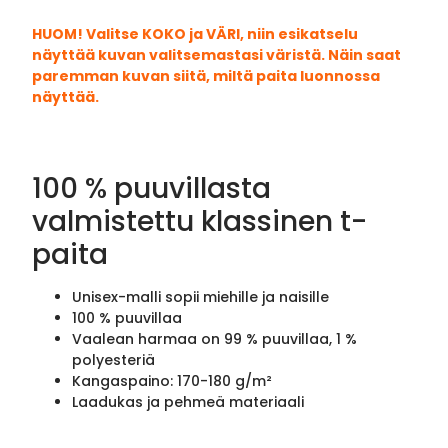
HUOM! Valitse KOKO ja VÄRI, niin esikatselu
näyttää kuvan valitsemastasi väristä. Näin saat
paremman kuvan siitä, miltä paita luonnossa
näyttää.
100 % puuvillasta
valmistettu klassinen t-
paita
Unisex-malli sopii miehille ja naisille
100 % puuvillaa
Vaalean harmaa on 99 % puuvillaa, 1 %
polyesteriä
Kangaspaino: 170-180 g/m²
Laadukas ja pehmeä materiaali