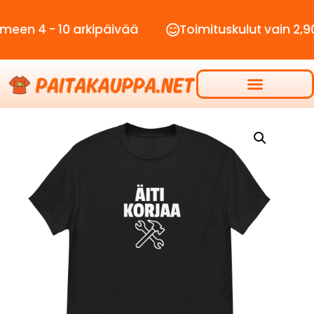
- 10 arkipäivää
Toimituskulut vain 2,90€