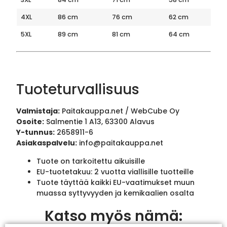
4XL
86 cm
76 cm
62 cm
5XL
89 cm
81 cm
64 cm
Tuoteturvallisuus
Valmistaja:
Paitakauppa.net / WebCube Oy
Osoite:
Salmentie 1 A13, 63300 Alavus
Y-tunnus:
2658911-6
Asiakaspalvelu:
info@paitakauppa.net
Tuote on tarkoitettu aikuisille
EU-tuotetakuu: 2 vuotta viallisille tuotteille
Tuote täyttää kaikki EU-vaatimukset muun
muassa syttyvyyden ja kemikaalien osalta
Katso myös nämä: