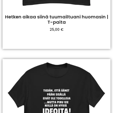
Hetken aikaa siinä tuumailtuani huomasin |
T-paita
25,00
€
Valitse Vaihtoehdoista