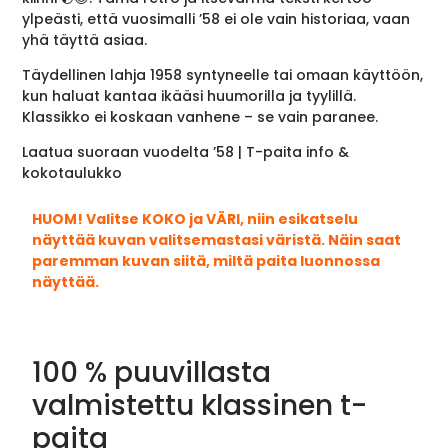
ylpeästi, että vuosimalli ’58 ei ole vain historiaa, vaan
yhä täyttä asiaa.
Täydellinen lahja 1958 syntyneelle tai omaan käyttöön,
kun haluat kantaa ikääsi huumorilla ja tyylillä.
Klassikko ei koskaan vanhene – se vain paranee.
Laatua suoraan vuodelta ’58 | T-paita info &
kokotaulukko
HUOM! Valitse KOKO ja VÄRI, niin esikatselu
näyttää kuvan valitsemastasi väristä. Näin saat
paremman kuvan siitä, miltä paita luonnossa
näyttää.
100 % puuvillasta
valmistettu klassinen t-
paita