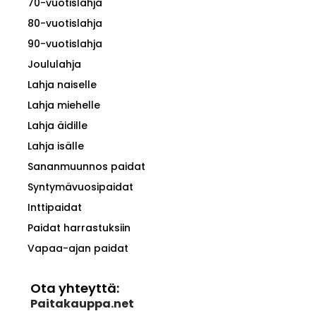
70-vuotislahja
80-vuotislahja
90-vuotislahja
Joululahja
Lahja naiselle
Lahja miehelle
Lahja äidille
Lahja isälle
Sananmuunnos paidat
Syntymävuosipaidat
Inttipaidat
Paidat harrastuksiin
Vapaa-ajan paidat
Ota yhteyttä:
Paitakauppa.net