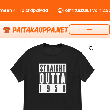
- 10 arkipäivää
Toimituskulut vain 2,90€