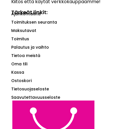
Kiitos että käytät verkkokauppaamme!
Tärkeät linkit:
Ajankohtaista
Toimituksen seuranta
Maksutavat
Toimitus
Palautus ja vaihto
Tietoa meistä
Oma tili
Kassa
Ostoskori
Tietosuojaseloste
Saavutettavuusseloste