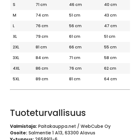
S
71 cm
46 cm
40 cm
M
74 cm
51 cm
43 cm
L
76 cm
56 cm
47 cm
XL
79 cm
61 cm
51 cm
2XL
81 cm
66 cm
55 cm
3XL
84 cm
71 cm
58 cm
4XL
86 cm
76 cm
62 cm
5XL
89 cm
81 cm
64 cm
Tuoteturvallisuus
Valmistaja:
Paitakauppa.net / WebCube Oy
Osoite:
Salmentie 1 A13, 63300 Alavus
Y-tunnus:
2658911-6