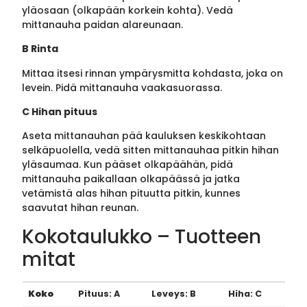
yläosaan (olkapään korkein kohta). Vedä
mittanauha paidan alareunaan.
B Rinta
Mittaa itsesi rinnan ympärysmitta kohdasta, joka on
levein. Pidä mittanauha vaakasuorassa.
C Hihan pituus
Aseta mittanauhan pää kauluksen keskikohtaan
selkäpuolella, vedä sitten mittanauhaa pitkin hihan
yläsaumaa. Kun pääset olkapäähän, pidä
mittanauha paikallaan olkapäässä ja jatka
vetämistä alas hihan pituutta pitkin, kunnes
saavutat hihan reunan.
Kokotaulukko – Tuotteen
mitat
Koko
Pituus: A
Leveys: B
Hiha: C