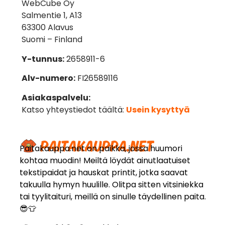
WebCube Oy
Salmentie 1, A13
63300 Alavus
Suomi – Finland
Y-tunnus:
2658911-6
Alv-numero:
FI26589116
Asiakaspalvelu:
Katso yhteystiedot täältä:
Usein kysyttyä
Paitakauppa.net on paikka, jossa huumori
kohtaa muodin! Meiltä löydät ainutlaatuiset
tekstipaidat ja hauskat printit, jotka saavat
takuulla hymyn huulille. Olitpa sitten vitsiniekka
tai tyylitaituri, meillä on sinulle täydellinen paita.
😎👕