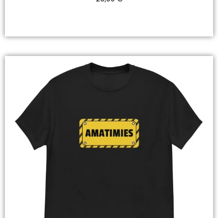
Valitse Vaihtoehdoista