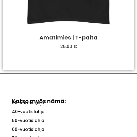
Amatimies | T-paita
25,00
€
Valitse Vaihtoehdoista
Katso myös nämä:
30-vuotislahja
40-vuotislahja
50-vuotislahja
60-vuotislahja