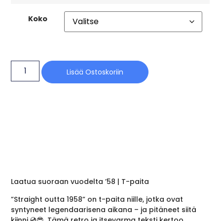
Koko
Lisää Ostoskoriin
Laatua suoraan vuodelta ’58 | T-paita
”Straight outta 1958” on t-paita niille, jotka ovat
syntyneet legendaarisena aikana – ja pitäneet siitä
kiinni 💿😎. Tämä retro ja itsevarma teksti kertoo