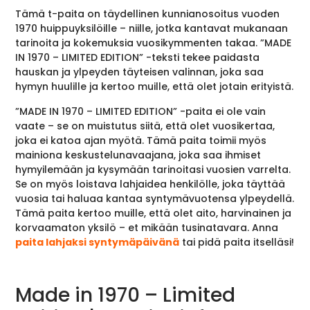
Tämä t-paita on täydellinen kunnianosoitus vuoden
1970 huippuyksilöille – niille, jotka kantavat mukanaan
tarinoita ja kokemuksia vuosikymmenten takaa. ”MADE
IN 1970 – LIMITED EDITION” -teksti tekee paidasta
hauskan ja ylpeyden täyteisen valinnan, joka saa
hymyn huulille ja kertoo muille, että olet jotain erityistä.
”MADE IN 1970 – LIMITED EDITION” -paita ei ole vain
vaate – se on muistutus siitä, että olet vuosikertaa,
joka ei katoa ajan myötä. Tämä paita toimii myös
mainiona keskustelunavaajana, joka saa ihmiset
hymyilemään ja kysymään tarinoitasi vuosien varrelta.
Se on myös loistava lahjaidea henkilölle, joka täyttää
vuosia tai haluaa kantaa syntymävuotensa ylpeydellä.
Tämä paita kertoo muille, että olet aito, harvinainen ja
korvaamaton yksilö – et mikään tusinatavara. Anna
paita lahjaksi syntymäpäivänä
tai pidä paita itselläsi!
Made in 1970 – Limited