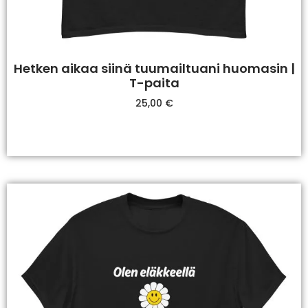
Hetken aikaa siinä tuumailtuani huomasin |
T-paita
25,00
€
Valitse Vaihtoehdoista