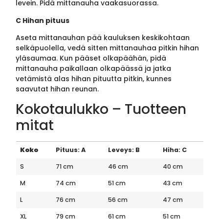
levein. Pidä mittanauha vaakasuorassa.
C Hihan pituus
Aseta mittanauhan pää kauluksen keskikohtaan
selkäpuolella, vedä sitten mittanauhaa pitkin hihan
yläsaumaa. Kun pääset olkapäähän, pidä
mittanauha paikallaan olkapäässä ja jatka
vetämistä alas hihan pituutta pitkin, kunnes
saavutat hihan reunan.
Kokotaulukko – Tuotteen
mitat
Koko
Pituus: A
Leveys: B
Hiha: C
S
71 cm
46 cm
40 cm
M
74 cm
51 cm
43 cm
L
76 cm
56 cm
47 cm
XL
79 cm
61 cm
51 cm