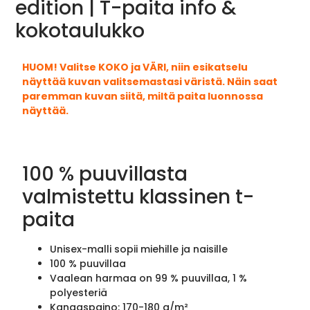
edition | T-paita info &
kokotaulukko
HUOM! Valitse KOKO ja VÄRI, niin esikatselu
näyttää kuvan valitsemastasi väristä. Näin saat
paremman kuvan siitä, miltä paita luonnossa
näyttää.
100 % puuvillasta
valmistettu klassinen t-
paita
Unisex-malli sopii miehille ja naisille
100 % puuvillaa
Vaalean harmaa on 99 % puuvillaa, 1 %
polyesteriä
Kangaspaino: 170-180 g/m²