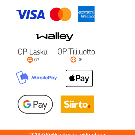
2026 © Kaikki oikeudet pidätetään.