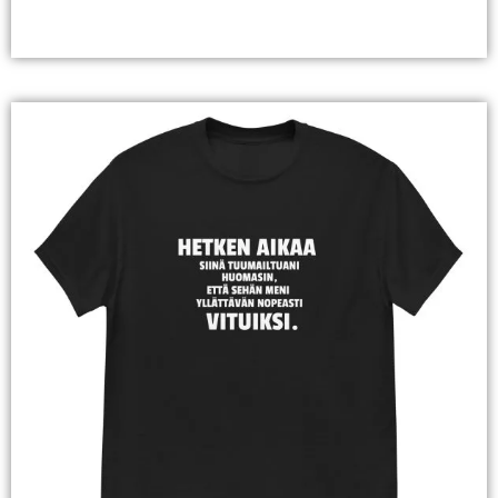
Valitse Vaihtoehdoista