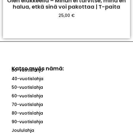
Olen eläkkeellä – Minun ei tarvitse, minä en
halua, etkä sinä voi pakottaa | T-paita
25,00
€
Valitse Vaihtoehdoista
Katso myös nämä:
30-vuotislahja
40-vuotislahja
50-vuotislahja
60-vuotislahja
70-vuotislahja
80-vuotislahja
90-vuotislahja
Joululahja