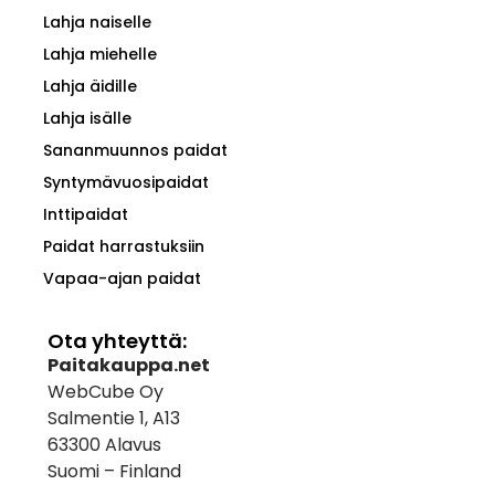
Lahja naiselle
Lahja miehelle
Lahja äidille
Lahja isälle
Sananmuunnos paidat
Syntymävuosipaidat
Inttipaidat
Paidat harrastuksiin
Vapaa-ajan paidat
Ota yhteyttä:
Paitakauppa.net
WebCube Oy
Salmentie 1, A13
63300 Alavus
Suomi – Finland