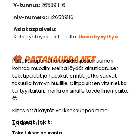
Y-tunnus:
2658911-6
Alv-numero:
FI26589116
Asiakaspalvelu:
Katso yhteystiedot täältä:
Usein kysyttyä
Paitakauppa.net on paikka, jossa huumori
kohtaa muodin! Meiltä löydät ainutlaatuiset
tekstipaidat ja hauskat printit, jotka saavat
takuulla hymyn huulille. Olitpa sitten vitsiniekka
tai tyylitaituri, meillä on sinulle täydellinen paita.
😎👕
Kiitos että käytät verkkokauppaamme!
Tärkeät linkit:
Ajankohtaista
Toimituksen seuranta