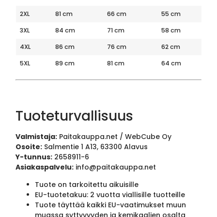
2XL
81 cm
66 cm
55 cm
3XL
84 cm
71 cm
58 cm
4XL
86 cm
76 cm
62 cm
5XL
89 cm
81 cm
64 cm
Tuoteturvallisuus
Valmistaja:
Paitakauppa.net / WebCube Oy
Osoite:
Salmentie 1 A13, 63300 Alavus
Y-tunnus:
2658911-6
Asiakaspalvelu:
info@paitakauppa.net
Tuote on tarkoitettu aikuisille
EU-tuotetakuu: 2 vuotta viallisille tuotteille
Tuote täyttää kaikki EU-vaatimukset muun
muassa syttyvyyden ja kemikaalien osalta