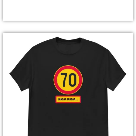
Valitse Vaihtoehdoista