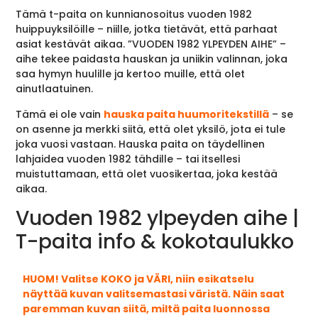
Tämä t-paita on kunnianosoitus vuoden 1982
huippuyksilöille – niille, jotka tietävät, että parhaat
asiat kestävät aikaa. ”VUODEN 1982 YLPEYDEN AIHE” –
aihe tekee paidasta hauskan ja uniikin valinnan, joka
saa hymyn huulille ja kertoo muille, että olet
ainutlaatuinen.
Tämä ei ole vain
hauska paita huumoritekstillä
– se
on asenne ja merkki siitä, että olet yksilö, jota ei tule
joka vuosi vastaan. Hauska paita on täydellinen
lahjaidea vuoden 1982 tähdille – tai itsellesi
muistuttamaan, että olet vuosikertaa, joka kestää
aikaa.
Vuoden 1982 ylpeyden aihe |
T-paita info & kokotaulukko
HUOM! Valitse KOKO ja VÄRI, niin esikatselu
näyttää kuvan valitsemastasi väristä. Näin saat
paremman kuvan siitä, miltä paita luonnossa