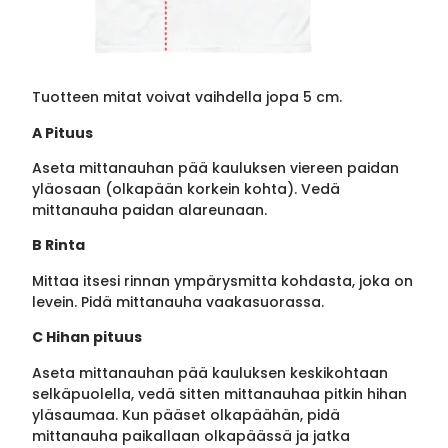
Tuotteen mitat voivat vaihdella jopa 5 cm.
A Pituus
Aseta mittanauhan pää kauluksen viereen paidan
yläosaan (olkapään korkein kohta). Vedä
mittanauha paidan alareunaan.
B Rinta
Mittaa itsesi rinnan ympärysmitta kohdasta, joka on
levein. Pidä mittanauha vaakasuorassa.
C Hihan pituus
Aseta mittanauhan pää kauluksen keskikohtaan
selkäpuolella, vedä sitten mittanauhaa pitkin hihan
yläsaumaa. Kun pääset olkapäähän, pidä
mittanauha paikallaan olkapäässä ja jatka