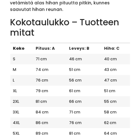
vetämistä alas hihan pituutta pitkin, kunnes
saavutat hihan reunan.
Kokotaulukko – Tuotteen
mitat
Koko
Pituus: A
Leveys: B
Hiha: C
S
71 cm
46 cm
40 cm
M
74 cm
51 cm
43 cm
L
76 cm
56 cm
47 cm
XL
79 cm
61 cm
51 cm
2XL
81 cm
66 cm
55 cm
3XL
84 cm
71 cm
58 cm
4XL
86 cm
76 cm
62 cm
5XL
89 cm
81 cm
64 cm