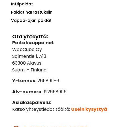
Inttipaidat
Paidat harrastuksiin
Vapaa-ajan paidat
Ota yhteyttä:
Paitakauppa.net
WebCube Oy
Salmentie 1, A13
63300 Alavus
Suomi – Finland
Y-tunnus:
2658911-6
Alv-numero:
FI26589116
Asiakaspalvelu:
Katso yhteystiedot täältä:
Usein kysyttyä