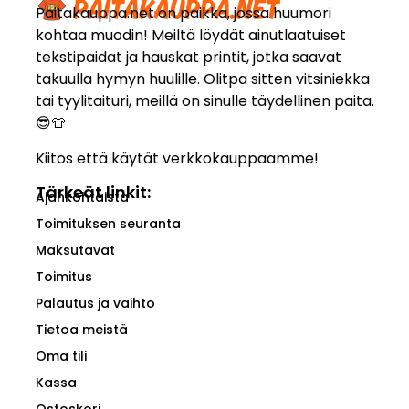
Paitakauppa.net on paikka, jossa huumori
kohtaa muodin! Meiltä löydät ainutlaatuiset
tekstipaidat ja hauskat printit, jotka saavat
takuulla hymyn huulille. Olitpa sitten vitsiniekka
tai tyylitaituri, meillä on sinulle täydellinen paita.
😎👕
Kiitos että käytät verkkokauppaamme!
Tärkeät linkit:
Ajankohtaista
Toimituksen seuranta
Maksutavat
Toimitus
Palautus ja vaihto
Tietoa meistä
Oma tili
Kassa
Ostoskori