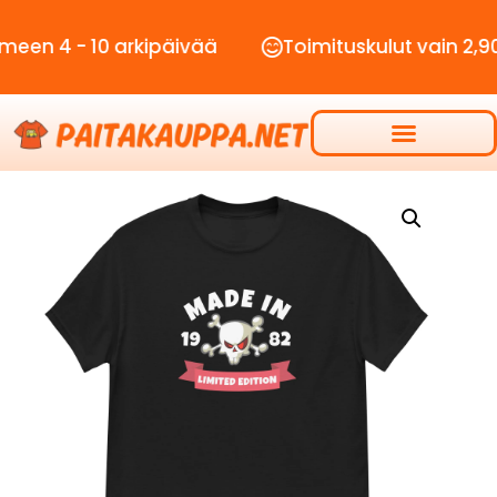
- 10 arkipäivää
Toimituskulut vain 2,90€