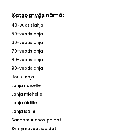
Katso myös nämä:
30-vuotislahja
40-vuotislahja
50-vuotislahja
60-vuotislahja
70-vuotislahja
80-vuotislahja
90-vuotislahja
Joululahja
Lahja naiselle
Lahja miehelle
Lahja äidille
Lahja isälle
Sananmuunnos paidat
Syntymävuosipaidat