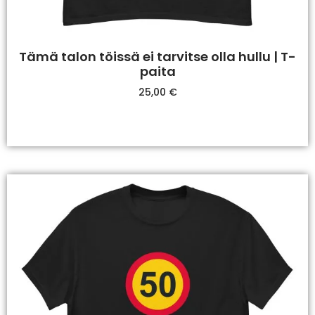
Tämä talon töissä ei tarvitse olla hullu | T-
paita
25,00
€
Valitse Vaihtoehdoista