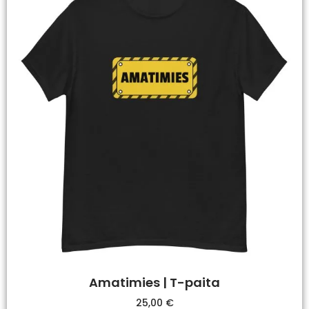
Amatimies | T-paita
25,00
€