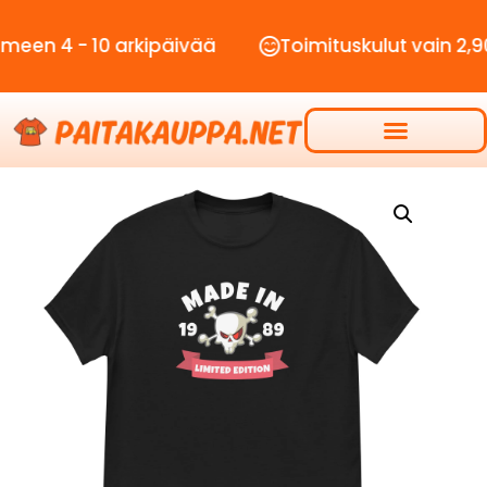
- 10 arkipäivää
Toimituskulut vain 2,90€