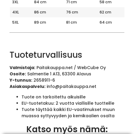
3XL
84 cm
71 cm
58 cm
4XL
86 cm
76 cm
62 cm
5XL
89 cm
81 cm
64 cm
Tuoteturvallisuus
Valmistaja:
Paitakauppa.net / WebCube Oy
Osoite:
Salmentie 1 A13, 63300 Alavus
Y-tunnus:
2658911-6
Asiakaspalvelu:
info@paitakauppa.net
Tuote on tarkoitettu aikuisille
EU-tuotetakuu: 2 vuotta viallisille tuotteille
Tuote täyttää kaikki EU-vaatimukset muun
muassa syttyvyyden ja kemikaalien osalta
Katso myös nämä: