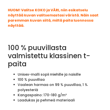
HUOM! Valitse KOKO ja VÄRI, niin esikatselu
näyttää kuvan valitsemastasi väristä. Näin saat
paremman kuvan siitä, miltä paita luonnossa
näyttää.
100 % puuvillasta
valmistettu klassinen t-
paita
Unisex-malli sopii miehille ja naisille
100 % puuvillaa
Vaalean harmaa on 99 % puuvillaa, 1 %
polyesteriä
Kangaspaino: 170-180 g/m²
Laadukas ja pehmeä materiaali