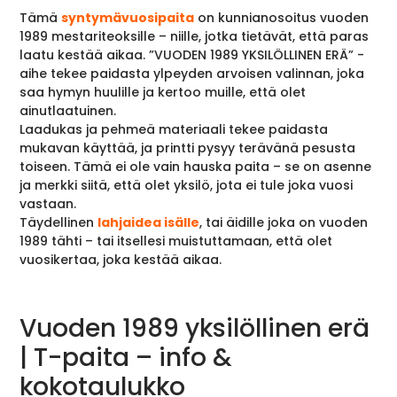
Tämä
syntymävuosipaita
on kunnianosoitus vuoden
1989 mestariteoksille – niille, jotka tietävät, että paras
laatu kestää aikaa. ”VUODEN 1989 YKSILÖLLINEN ERÄ” -
aihe tekee paidasta ylpeyden arvoisen valinnan, joka
saa hymyn huulille ja kertoo muille, että olet
ainutlaatuinen.
Laadukas ja pehmeä materiaali tekee paidasta
mukavan käyttää, ja printti pysyy terävänä pesusta
toiseen. Tämä ei ole vain hauska paita – se on asenne
ja merkki siitä, että olet yksilö, jota ei tule joka vuosi
vastaan.
Täydellinen
lahjaidea isälle
, tai äidille joka on vuoden
1989 tähti – tai itsellesi muistuttamaan, että olet
vuosikertaa, joka kestää aikaa.
Vuoden 1989 yksilöllinen erä
| T-paita – info &
kokotaulukko