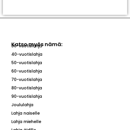
Valitse Vaihtoehdoista
Katso myös nämä:
30-vuotislahja
40-vuotislahja
50-vuotislahja
60-vuotislahja
70-vuotislahja
80-vuotislahja
90-vuotislahja
Joululahja
Lahja naiselle
Lahja miehelle