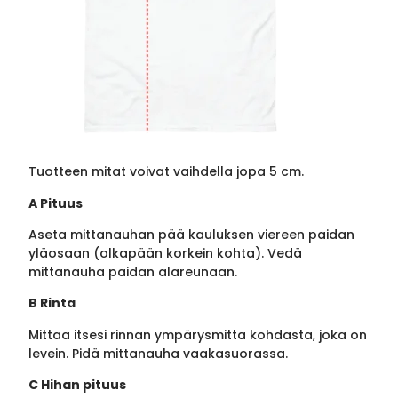
Tuotteen mitat voivat vaihdella jopa 5 cm.
A Pituus
Aseta mittanauhan pää kauluksen viereen paidan
yläosaan (olkapään korkein kohta). Vedä
mittanauha paidan alareunaan.
B Rinta
Mittaa itsesi rinnan ympärysmitta kohdasta, joka on
levein. Pidä mittanauha vaakasuorassa.
C Hihan pituus