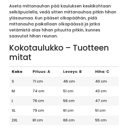
Aseta mittanauhan pää kauluksen keskikohtaan
selkäpuolella, vedä sitten mittanauhaa pitkin hihan
yläsaumaa. Kun pääset olkapäähän, pidä
mittanauha paikallaan olkapäässä ja jatka
vetämistä alas hihan pituutta pitkin, kunnes
saavutat hihan reunan.
Kokotaulukko – Tuotteen
mitat
Koko
Pituus: A
Leveys: B
Hiha: C
S
71 cm
46 cm
40 cm
M
74 cm
51 cm
43 cm
L
76 cm
56 cm
47 cm
XL
79 cm
61 cm
51 cm
2XL
81 cm
66 cm
55 cm