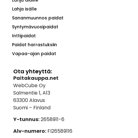
Lahja äidille
Lahja isälle
Sananmuunnos paidat
Syntymävuosipaidat
Inttipaidat
Paidat harrastuksiin
Vapaa-ajan paidat
Ota yhteyttä:
Paitakauppa.net
WebCube Oy
Salmentie 1, A13
63300 Alavus
Suomi – Finland
Y-tunnus:
2658911-6
Alv-numero:
FI26589116