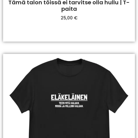
Tämä talon töissä ei tarvitse olla hullu | T-
paita
25,00
€
Valitse Vaihtoehdoista