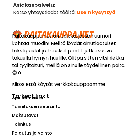
Asiakaspalvelu:
Katso yhteystiedot täältä:
Usein kysyttyä
Paitakauppa.net on paikka, jossa huumori
kohtaa muodin! Meiltä löydät ainutlaatuiset
tekstipaidat ja hauskat printit, jotka saavat
takuulla hymyn huulille. Olitpa sitten vitsiniekka
tai tyylitaituri, meillä on sinulle täydellinen paita.
😎👕
Kiitos että käytät verkkokauppaamme!
Tärkeät linkit:
Ajankohtaista
Toimituksen seuranta
Maksutavat
Toimitus
Palautus ja vaihto