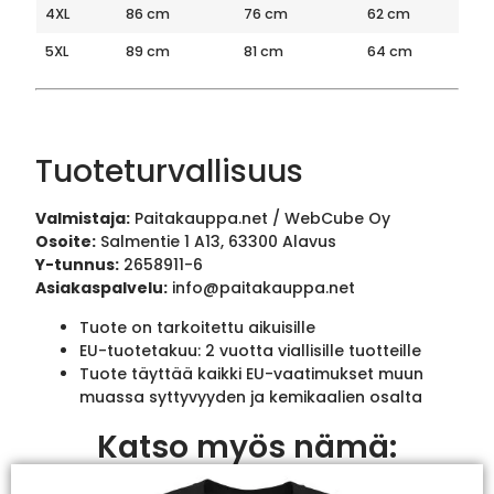
4XL
86 cm
76 cm
62 cm
5XL
89 cm
81 cm
64 cm
Tuoteturvallisuus
Valmistaja:
Paitakauppa.net / WebCube Oy
Osoite:
Salmentie 1 A13, 63300 Alavus
Y-tunnus:
2658911-6
Asiakaspalvelu:
info@paitakauppa.net
Tuote on tarkoitettu aikuisille
EU-tuotetakuu: 2 vuotta viallisille tuotteille
Tuote täyttää kaikki EU-vaatimukset muun
muassa syttyvyyden ja kemikaalien osalta
Katso myös nämä: