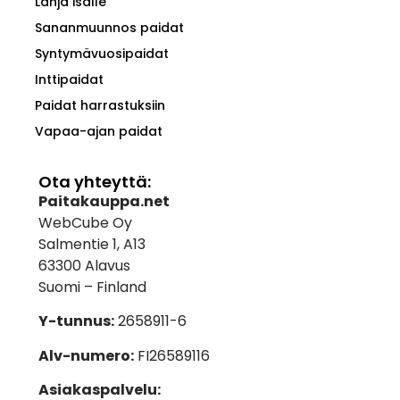
Lahja isälle
Sananmuunnos paidat
Syntymävuosipaidat
Inttipaidat
Paidat harrastuksiin
Vapaa-ajan paidat
Ota yhteyttä:
Paitakauppa.net
WebCube Oy
Salmentie 1, A13
63300 Alavus
Suomi – Finland
Y-tunnus:
2658911-6
Alv-numero:
FI26589116
Asiakaspalvelu: