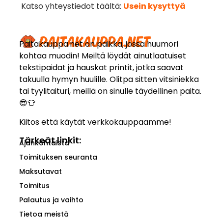
Katso yhteystiedot täältä:
Usein kysyttyä
Paitakauppa.net on paikka, jossa huumori
kohtaa muodin! Meiltä löydät ainutlaatuiset
tekstipaidat ja hauskat printit, jotka saavat
takuulla hymyn huulille. Olitpa sitten vitsiniekka
tai tyylitaituri, meillä on sinulle täydellinen paita.
😎👕
Kiitos että käytät verkkokauppaamme!
Tärkeät linkit:
Ajankohtaista
Toimituksen seuranta
Maksutavat
Toimitus
Palautus ja vaihto
Tietoa meistä