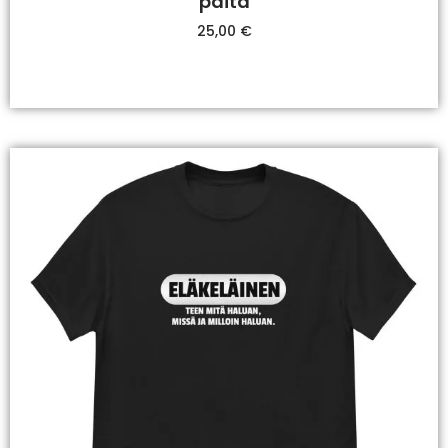
paita
25,00
€
Valitse Vaihtoehdoista