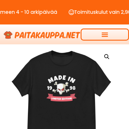
- 10 arkipäivää
Toimituskulut vain 2,90€