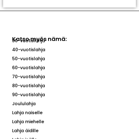
Katso myös nämä:
30-vuotislahja
40-vuotislahja
50-vuotislahja
60-vuotislahja
70-vuotislahja
80-vuotislahja
90-vuotislahja
Joululahja
Lahja naiselle
Lahja miehelle
Lahja äidille