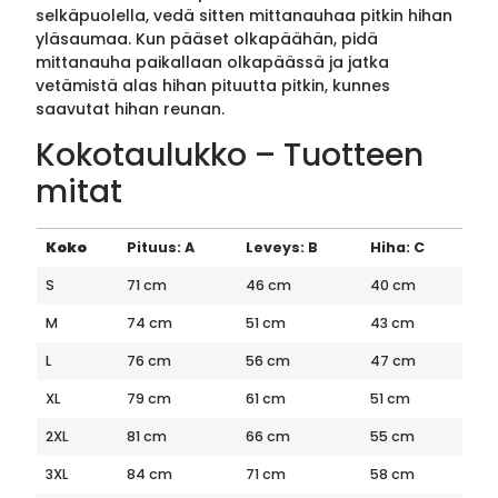
selkäpuolella, vedä sitten mittanauhaa pitkin hihan
yläsaumaa. Kun pääset olkapäähän, pidä
mittanauha paikallaan olkapäässä ja jatka
vetämistä alas hihan pituutta pitkin, kunnes
saavutat hihan reunan.
Kokotaulukko – Tuotteen
mitat
Koko
Pituus: A
Leveys: B
Hiha: C
S
71 cm
46 cm
40 cm
M
74 cm
51 cm
43 cm
L
76 cm
56 cm
47 cm
XL
79 cm
61 cm
51 cm
2XL
81 cm
66 cm
55 cm
3XL
84 cm
71 cm
58 cm