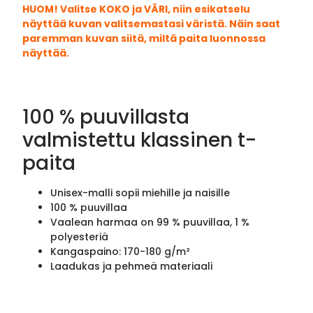
HUOM! Valitse KOKO ja VÄRI, niin esikatselu
näyttää kuvan valitsemastasi väristä. Näin saat
paremman kuvan siitä, miltä paita luonnossa
näyttää.
100 % puuvillasta
valmistettu klassinen t-
paita
Unisex-malli sopii miehille ja naisille
100 % puuvillaa
Vaalean harmaa on 99 % puuvillaa, 1 %
polyesteriä
Kangaspaino: 170-180 g/m²
Laadukas ja pehmeä materiaali