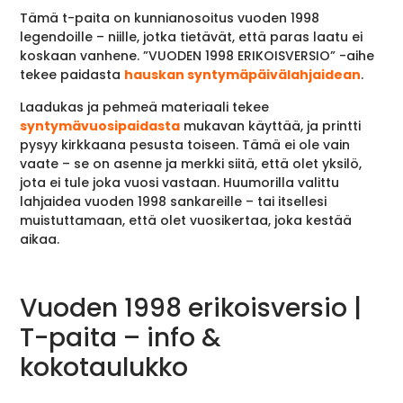
Tämä t-paita on kunnianosoitus vuoden 1998
legendoille – niille, jotka tietävät, että paras laatu ei
koskaan vanhene. ”VUODEN 1998 ERIKOISVERSIO” -aihe
tekee paidasta
hauskan syntymäpäivälahjaidean
.
Laadukas ja pehmeä materiaali tekee
syntymävuosipaidasta
mukavan käyttää, ja printti
pysyy kirkkaana pesusta toiseen. Tämä ei ole vain
vaate – se on asenne ja merkki siitä, että olet yksilö,
jota ei tule joka vuosi vastaan. Huumorilla valittu
lahjaidea vuoden 1998 sankareille – tai itsellesi
muistuttamaan, että olet vuosikertaa, joka kestää
aikaa.
Vuoden 1998 erikoisversio |
T-paita – info &
kokotaulukko