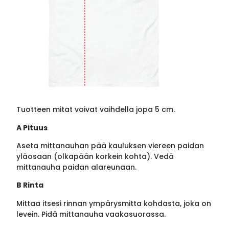
Tuotteen mitat voivat vaihdella jopa 5 cm.
A Pituus
Aseta mittanauhan pää kauluksen viereen paidan
yläosaan (olkapään korkein kohta). Vedä
mittanauha paidan alareunaan.
B Rinta
Mittaa itsesi rinnan ympärysmitta kohdasta, joka on
levein. Pidä mittanauha vaakasuorassa.