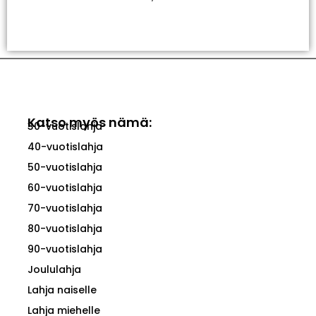
Valitse Vaihtoehdoista
Katso myös nämä:
30-vuotislahja
40-vuotislahja
50-vuotislahja
60-vuotislahja
70-vuotislahja
80-vuotislahja
90-vuotislahja
Joululahja
Lahja naiselle
Lahja miehelle