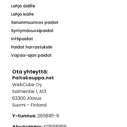
Lahja äidille
Lahja isälle
Sananmuunnos paidat
Syntymävuosipaidat
Inttipaidat
Paidat harrastuksiin
Vapaa-ajan paidat
Ota yhteyttä:
Paitakauppa.net
WebCube Oy
Salmentie 1, A13
63300 Alavus
Suomi – Finland
Y-tunnus:
2658911-6
Alv-numero:
FI26589116