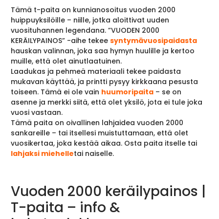
Tämä t-paita on kunnianosoitus vuoden 2000
huippuyksilöille – niille, jotka aloittivat uuden
vuosituhannen legendana. ”VUODEN 2000
KERÄILYPAINOS” -aihe tekee
syntymävuosipaidasta
hauskan valinnan, joka saa hymyn huulille ja kertoo
muille, että olet ainutlaatuinen.
Laadukas ja pehmeä materiaali tekee paidasta
mukavan käyttää, ja printti pysyy kirkkaana pesusta
toiseen. Tämä ei ole vain
huumoripaita
– se on
asenne ja merkki siitä, että olet yksilö, jota ei tule joka
vuosi vastaan.
Tämä paita on oivallinen lahjaidea vuoden 2000
sankareille – tai itsellesi muistuttamaan, että olet
vuosikertaa, joka kestää aikaa. Osta paita itselle tai
lahjaksi miehelle
tai naiselle.
Vuoden 2000 keräilypainos |
T-paita – info &