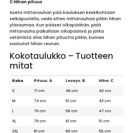
C Hihan pituus
Aseta mittanauhan pää kauluksen keskikohtaan
selkäpuolella, vedä sitten mittanauhaa pitkin hihan
yläsaumaa. Kun pääset olkapäähän, pidä
mittanauha paikallaan olkapäässä ja jatka
vetämistä alas hihan pituutta pitkin, kunnes
saavutat hihan reunan.
Kokotaulukko – Tuotteen
mitat
Koko
Pituus: A
Leveys: B
Hiha: C
S
71 cm
46 cm
40 cm
M
74 cm
51 cm
43 cm
L
76 cm
56 cm
47 cm
XL
79 cm
61 cm
51 cm
2XL
81 cm
66 cm
55 cm