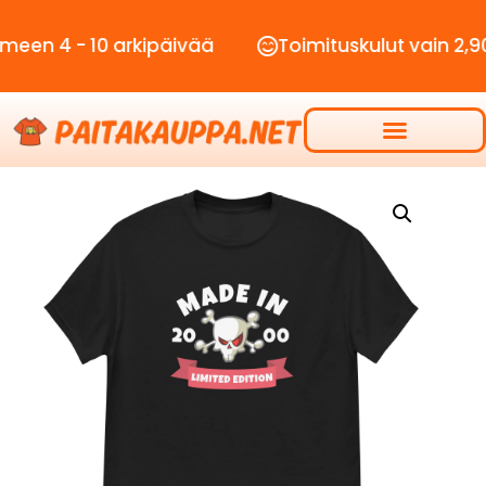
- 10 arkipäivää
Toimituskulut vain 2,90€