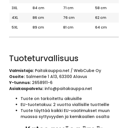
3XL
84 cm
71 cm
58 cm
4XL
86 cm
76 cm
62 cm
5XL
89 cm
81 cm
64 cm
Tuoteturvallisuus
Valmistaja:
Paitakauppa.net / WebCube Oy
Osoite:
Salmentie 1 A13, 63300 Alavus
Y-tunnus:
2658911-6
Asiakaspalvelu:
info@paitakauppa.net
Tuote on tarkoitettu aikuisille
EU-tuotetakuu: 2 vuotta viallisille tuotteille
Tuote täyttää kaikki EU-vaatimukset muun
muassa syttyvyyden ja kemikaalien osalta