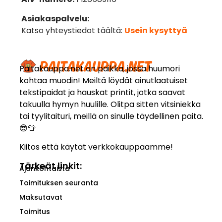
Asiakaspalvelu:
Katso yhteystiedot täältä:
Usein kysyttyä
Paitakauppa.net on paikka, jossa huumori
kohtaa muodin! Meiltä löydät ainutlaatuiset
tekstipaidat ja hauskat printit, jotka saavat
takuulla hymyn huulille. Olitpa sitten vitsiniekka
tai tyylitaituri, meillä on sinulle täydellinen paita.
😎👕
Kiitos että käytät verkkokauppaamme!
Tärkeät linkit:
Ajankohtaista
Toimituksen seuranta
Maksutavat
Toimitus