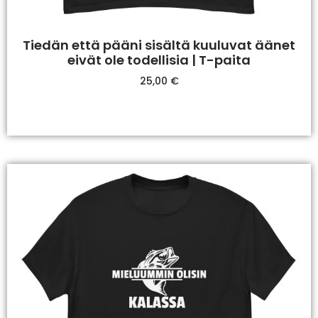
Tiedän että pääni sisältä kuuluvat äänet
eivät ole todellisia | T-paita
25,00
€
Valitse Vaihtoehdoista