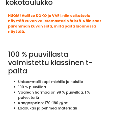
kokotaulukko
HUOM! Valitse KOKO ja VÄRI, niin esikatselu
näyttää kuvan valitsemastasi väristä. Näin saat
paremman kuvan siitä, miltä paita luonnossa
näyttää.
100 % puuvillasta
valmistettu klassinen t-
paita
Unisex-malli sopii miehille ja naisille
100 % puuvillaa
Vaalean harmaa on 99 % puuvillaa, 1 %
polyesteriä
Kangaspaino: 170-180 g/m²
Laadukas ja pehmeä materiaali