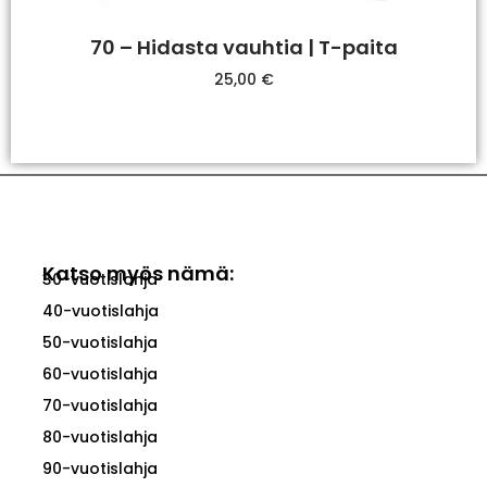
70 – Hidasta vauhtia | T-paita
25,00
€
Valitse Vaihtoehdoista
Katso myös nämä:
30-vuotislahja
40-vuotislahja
50-vuotislahja
60-vuotislahja
70-vuotislahja
80-vuotislahja
90-vuotislahja