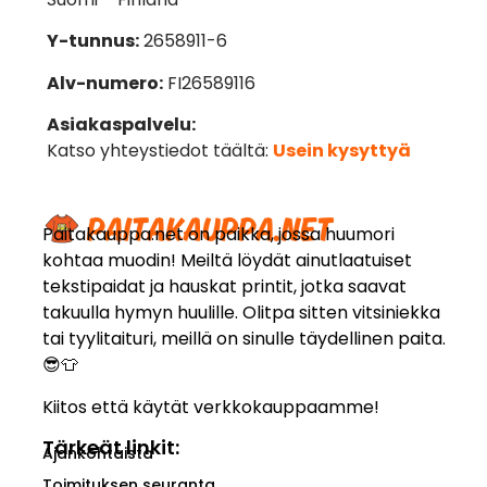
Y-tunnus:
2658911-6
Alv-numero:
FI26589116
Asiakaspalvelu:
Katso yhteystiedot täältä:
Usein kysyttyä
Paitakauppa.net on paikka, jossa huumori
kohtaa muodin! Meiltä löydät ainutlaatuiset
tekstipaidat ja hauskat printit, jotka saavat
takuulla hymyn huulille. Olitpa sitten vitsiniekka
tai tyylitaituri, meillä on sinulle täydellinen paita.
😎👕
Kiitos että käytät verkkokauppaamme!
Tärkeät linkit:
Ajankohtaista
Toimituksen seuranta