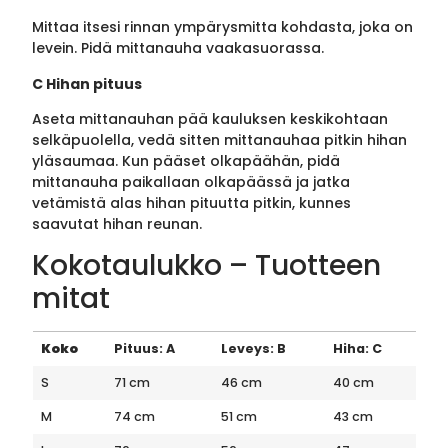
Mittaa itsesi rinnan ympärysmitta kohdasta, joka on
levein. Pidä mittanauha vaakasuorassa.
C Hihan pituus
Aseta mittanauhan pää kauluksen keskikohtaan
selkäpuolella, vedä sitten mittanauhaa pitkin hihan
yläsaumaa. Kun pääset olkapäähän, pidä
mittanauha paikallaan olkapäässä ja jatka
vetämistä alas hihan pituutta pitkin, kunnes
saavutat hihan reunan.
Kokotaulukko – Tuotteen
mitat
Koko
Pituus: A
Leveys: B
Hiha: C
S
71 cm
46 cm
40 cm
M
74 cm
51 cm
43 cm