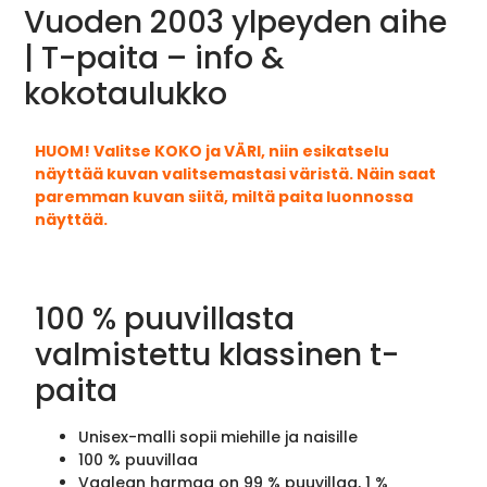
Vuoden 2003 ylpeyden aihe
| T-paita – info &
kokotaulukko
HUOM! Valitse KOKO ja VÄRI, niin esikatselu
näyttää kuvan valitsemastasi väristä. Näin saat
paremman kuvan siitä, miltä paita luonnossa
näyttää.
100 % puuvillasta
valmistettu klassinen t-
paita
Unisex-malli sopii miehille ja naisille
100 % puuvillaa
Vaalean harmaa on 99 % puuvillaa, 1 %