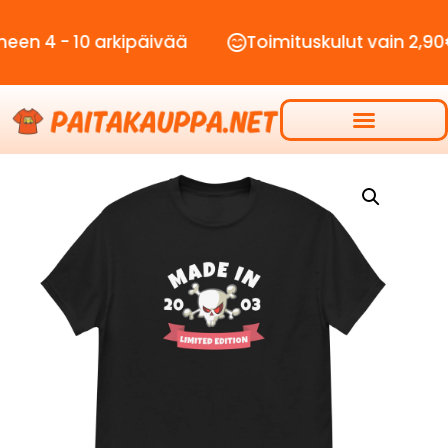
 10 arkipäivää
Toimituskulut vain 2,90€