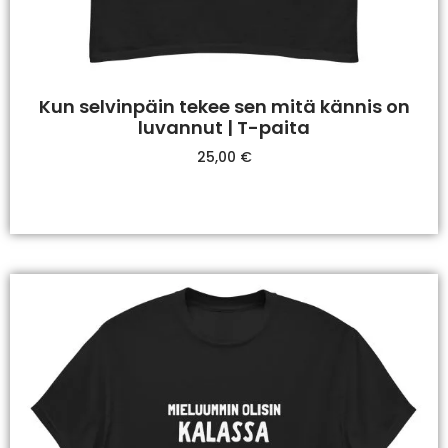
Kun selvinpäin tekee sen mitä kännis on
luvannut | T-paita
25,00
€
Valitse Vaihtoehdoista