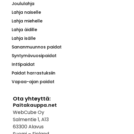
Joululahja
Lahja naiselle
Lahja miehelle
Lahja äidille
Lahja isälle
Sananmuunnos paidat
Syntymävuosipaidat
Inttipaidat
Paidat harrastuksiin
Vapaa-ajan paidat
Ota yhteyttä:
Paitakauppa.net
WebCube Oy
Salmentie 1, A13
63300 Alavus
Suomi – Finland