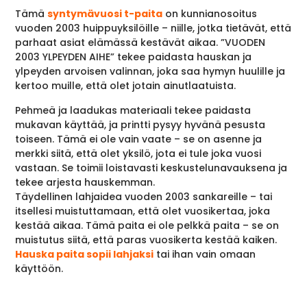
Tämä
syntymävuosi t-paita
on kunnianosoitus
vuoden 2003 huippuyksilöille – niille, jotka tietävät, että
parhaat asiat elämässä kestävät aikaa. ”VUODEN
2003 YLPEYDEN AIHE” tekee paidasta hauskan ja
ylpeyden arvoisen valinnan, joka saa hymyn huulille ja
kertoo muille, että olet jotain ainutlaatuista.
Pehmeä ja laadukas materiaali tekee paidasta
mukavan käyttää, ja printti pysyy hyvänä pesusta
toiseen. Tämä ei ole vain vaate – se on asenne ja
merkki siitä, että olet yksilö, jota ei tule joka vuosi
vastaan. Se toimii loistavasti keskustelunavauksena ja
tekee arjesta hauskemman.
Täydellinen lahjaidea vuoden 2003 sankareille – tai
itsellesi muistuttamaan, että olet vuosikertaa, joka
kestää aikaa. Tämä paita ei ole pelkkä paita – se on
muistutus siitä, että paras vuosikerta kestää kaiken.
Hauska paita sopii lahjaksi
tai ihan vain omaan
käyttöön.