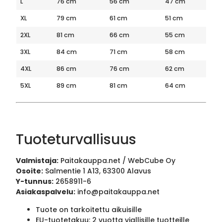
L
76 cm
56 cm
47 cm
XL
79 cm
61 cm
51 cm
2XL
81 cm
66 cm
55 cm
3XL
84 cm
71 cm
58 cm
4XL
86 cm
76 cm
62 cm
5XL
89 cm
81 cm
64 cm
Tuoteturvallisuus
Valmistaja:
Paitakauppa.net / WebCube Oy
Osoite:
Salmentie 1 A13, 63300 Alavus
Y-tunnus:
2658911-6
Asiakaspalvelu:
info@paitakauppa.net
Tuote on tarkoitettu aikuisille
EU-tuotetakuu: 2 vuotta viallisille tuotteille