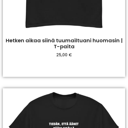
Hetken aikaa siinä tuumailtuani huomasin |
T-paita
25,00
€
Valitse Vaihtoehdoista