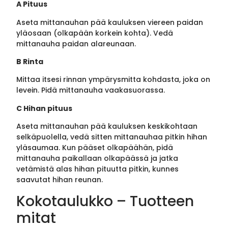
A Pituus
Aseta mittanauhan pää kauluksen viereen paidan
yläosaan (olkapään korkein kohta). Vedä
mittanauha paidan alareunaan.
B Rinta
Mittaa itsesi rinnan ympärysmitta kohdasta, joka on
levein. Pidä mittanauha vaakasuorassa.
C Hihan pituus
Aseta mittanauhan pää kauluksen keskikohtaan
selkäpuolella, vedä sitten mittanauhaa pitkin hihan
yläsaumaa. Kun pääset olkapäähän, pidä
mittanauha paikallaan olkapäässä ja jatka
vetämistä alas hihan pituutta pitkin, kunnes
saavutat hihan reunan.
Kokotaulukko – Tuotteen
mitat