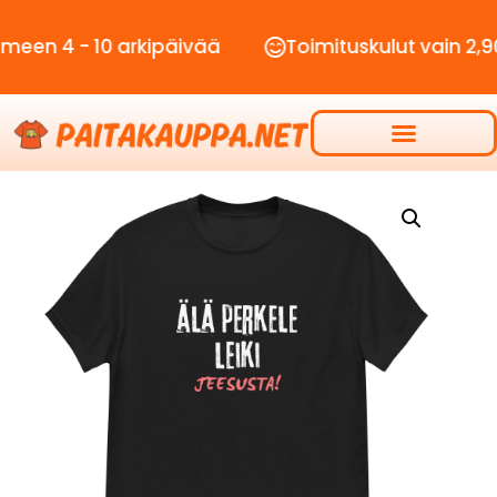
- 10 arkipäivää
Toimituskulut vain 2,90€