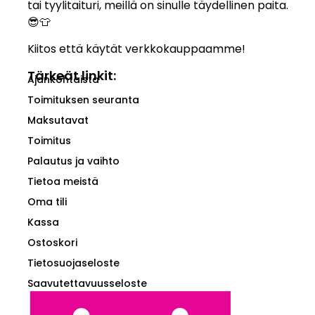
tai tyylitaituri, meillä on sinulle täydellinen paita.
😎👕
Kiitos että käytät verkkokauppaamme!
Tärkeät linkit:
Ajankohtaista
Toimituksen seuranta
Maksutavat
Toimitus
Palautus ja vaihto
Tietoa meistä
Oma tili
Kassa
Ostoskori
Tietosuojaseloste
Saavutettavuusseloste