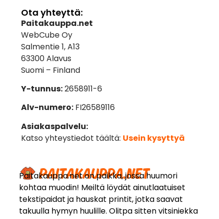
Ota yhteyttä:
Paitakauppa.net
WebCube Oy
Salmentie 1, A13
63300 Alavus
Suomi – Finland
Y-tunnus:
2658911-6
Alv-numero:
FI26589116
Asiakaspalvelu:
Katso yhteystiedot täältä:
Usein kysyttyä
Paitakauppa.net on paikka, jossa huumori
kohtaa muodin! Meiltä löydät ainutlaatuiset
tekstipaidat ja hauskat printit, jotka saavat
takuulla hymyn huulille. Olitpa sitten vitsiniekka