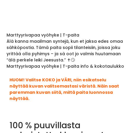
Marttyyrivapaa vyöhyke | T-paita
Älä kanna maailman syntejä, kun et jaksa edes omaa
sähköpostia. Tämä paita sopii tilanteisiin, joissa joku
yrittää olla pyhimys – ja sä oot jo valmis huutamaan
“älä perkele leiki Jeesusta.” ✝️🙄
Marttyyrivapaa vyöhyke | T-paita info & kokotaulukko
HUOM! Valitse KOKO ja VÄRI, niin esikatselu
näyttää kuvan valitsemastasi väristä. Näin saat
paremman kuvan siitä, miltä paita luonnossa
näyttää.
100 % puuvillasta