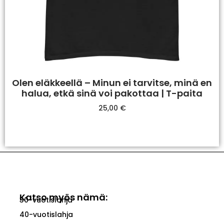
Olen eläkkeellä – Minun ei tarvitse, minä en
halua, etkä sinä voi pakottaa | T-paita
25,00
€
Valitse Vaihtoehdoista
Katso myös nämä:
30-vuotislahja
40-vuotislahja