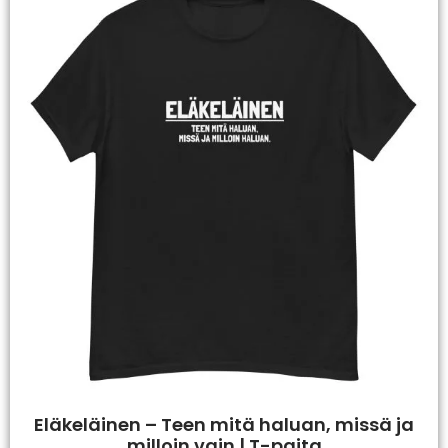
Eläkeläinen – Teen mitä haluan, missä ja
milloin vain | T-paita