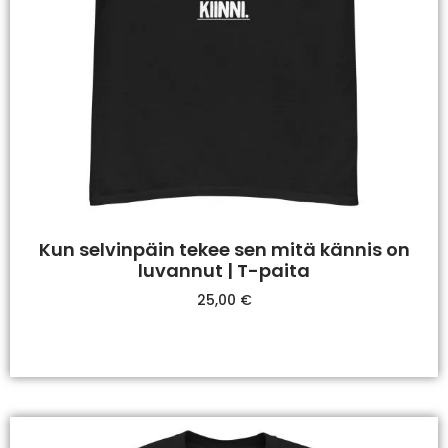
Kun selvinpäin tekee sen mitä kännis on
luvannut | T-paita
25,00
€
Valitse Vaihtoehdoista