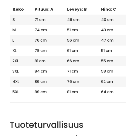
Koko
Pituus: A
Leveys: B
Hiha: C
S
71 cm
46 cm
40 cm
M
74 cm
51 cm
43 cm
L
76 cm
56 cm
47 cm
XL
79 cm
61 cm
51 cm
2XL
81 cm
66 cm
55 cm
3XL
84 cm
71 cm
58 cm
4XL
86 cm
76 cm
62 cm
5XL
89 cm
81 cm
64 cm
Tuoteturvallisuus