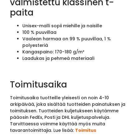
valmistettu klassinen t-
paita
Unisex-malli sopii miehille ja naisille
100 % puuvillaa
Vaalean harmaa on 99 % puuvillaa, 1 %
polyesteriä
Kangaspaino: 170-180 g/m²
Laadukas ja pehmeä materiaali
Toimitusaika
Toimitusaika tuotteille yleisesti on noin 4-10
arkipäivää, joka sisältää tuotteiden painatuksen ja
toimituksen. Tuotteiden kuljetukseen käytämme
pääosin FedEx, Posti ja DHL kuljetuspalveluja.
Tarvittaessa voimme käyttää myös muita
tavarantoimittajia. Lue lisää:
Toimitus