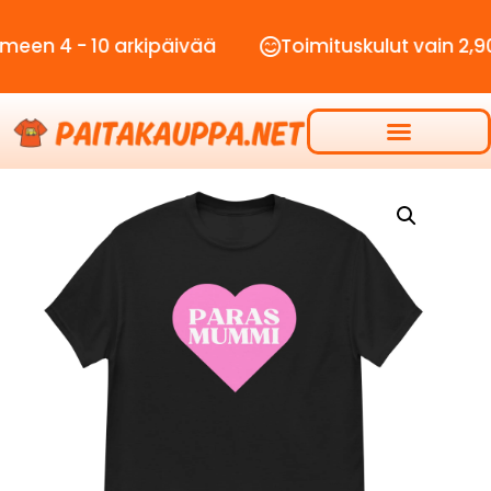
 10 arkipäivää
Toimituskulut vain 2,90€