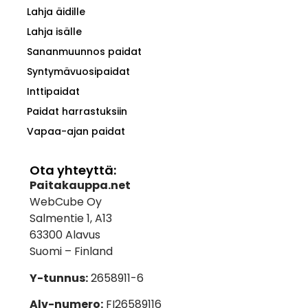
Lahja äidille
Lahja isälle
Sananmuunnos paidat
Syntymävuosipaidat
Inttipaidat
Paidat harrastuksiin
Vapaa-ajan paidat
Ota yhteyttä:
Paitakauppa.net
WebCube Oy
Salmentie 1, A13
63300 Alavus
Suomi – Finland
Y-tunnus:
2658911-6
Alv-numero:
FI26589116