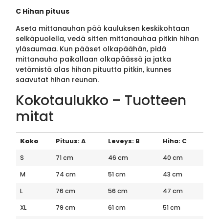
C Hihan pituus
Aseta mittanauhan pää kauluksen keskikohtaan
selkäpuolella, vedä sitten mittanauhaa pitkin hihan
yläsaumaa. Kun pääset olkapäähän, pidä
mittanauha paikallaan olkapäässä ja jatka
vetämistä alas hihan pituutta pitkin, kunnes
saavutat hihan reunan.
Kokotaulukko – Tuotteen
mitat
Koko
Pituus: A
Leveys: B
Hiha: C
S
71 cm
46 cm
40 cm
M
74 cm
51 cm
43 cm
L
76 cm
56 cm
47 cm
XL
79 cm
61 cm
51 cm