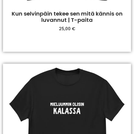
Kun selvinpäin tekee sen mitä kännis on
luvannut | T-paita
25,00
€
Valitse Vaihtoehdoista