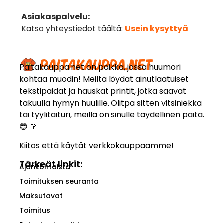
Asiakaspalvelu:
Katso yhteystiedot täältä:
Usein kysyttyä
Paitakauppa.net on paikka, jossa huumori
kohtaa muodin! Meiltä löydät ainutlaatuiset
tekstipaidat ja hauskat printit, jotka saavat
takuulla hymyn huulille. Olitpa sitten vitsiniekka
tai tyylitaituri, meillä on sinulle täydellinen paita.
😎👕
Kiitos että käytät verkkokauppaamme!
Tärkeät linkit:
Ajankohtaista
Toimituksen seuranta
Maksutavat
Toimitus