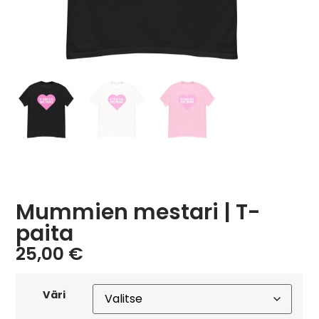
Mummien mestari | T-
paita
25,00
€
Väri