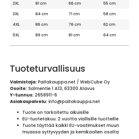
2XL
81 cm
66 cm
55 cm
3XL
84 cm
71 cm
58 cm
4XL
86 cm
76 cm
62 cm
5XL
89 cm
81 cm
64 cm
Tuoteturvallisuus
Valmistaja:
Paitakauppa.net / WebCube Oy
Osoite:
Salmentie 1 A13, 63300 Alavus
Y-tunnus:
2658911-6
Asiakaspalvelu:
info@paitakauppa.net
Tuote on tarkoitettu aikuisille
EU-tuotetakuu: 2 vuotta viallisille tuotteille
Tuote täyttää kaikki EU-vaatimukset muun
muassa syttyvyyden ja kemikaalien osalta