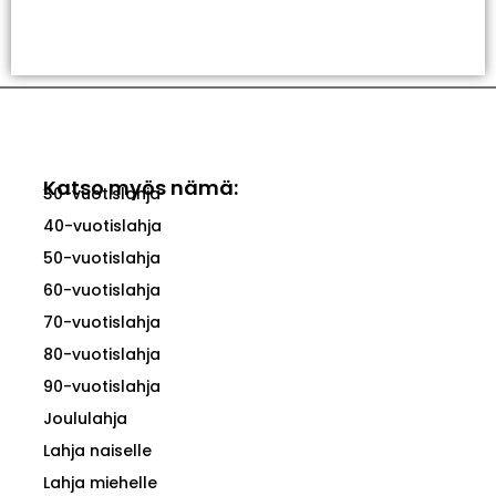
Valitse Vaihtoehdoista
Katso myös nämä:
30-vuotislahja
40-vuotislahja
50-vuotislahja
60-vuotislahja
70-vuotislahja
80-vuotislahja
90-vuotislahja
Joululahja
Lahja naiselle
Lahja miehelle