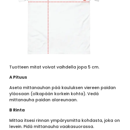
Tuotteen mitat voivat vaihdella jopa 5 cm.
A Pituus
Aseta mittanauhan pää kauluksen viereen paidan
yläosaan (olkapään korkein kohta). Vedä
mittanauha paidan alareunaan.
B Rinta
Mittaa itsesi rinnan ympärysmitta kohdasta, joka on
levein. Pidä mittanauha vaakasuorassa.