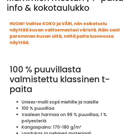
info & kokotaulukko
HUOM! Valitse KOKO ja VÄRI, niin esikatselu
näyttää kuvan valitsemastasi väristä. Näin saat
paremman kuvan siitä, miltä paita luonnossa
näyttää.
100 % puuvillasta
valmistettu klassinen t-
paita
Unisex-malli sopii miehille ja naisille
100 % puuvillaa
Vaalean harmaa on 99 % puuvillaa, 1 %
polyesteriä
Kangaspaino: 170-180 g/m²
Laadukas ja pehmeä materiaali