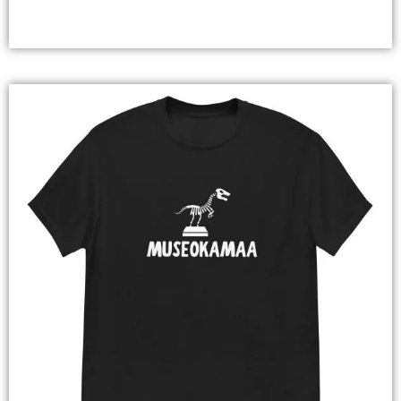
Valitse Vaihtoehdoista