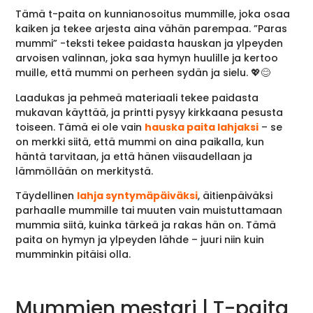
Tämä t-paita on kunnianosoitus mummille, joka osaa
kaiken ja tekee arjesta aina vähän parempaa. ”Paras
mummi” -teksti tekee paidasta hauskan ja ylpeyden
arvoisen valinnan, joka saa hymyn huulille ja kertoo
muille, että mummi on perheen sydän ja sielu. 💖😊
Laadukas ja pehmeä materiaali tekee paidasta
mukavan käyttää, ja printti pysyy kirkkaana pesusta
toiseen. Tämä ei ole vain
hauska paita lahjaksi
– se
on merkki siitä, että mummi on aina paikalla, kun
häntä tarvitaan, ja että hänen viisaudellaan ja
lämmöllään on merkitystä.
Täydellinen
lahja syntymäpäiväksi
, äitienpäiväksi
parhaalle mummille tai muuten vain muistuttamaan
mummia siitä, kuinka tärkeä ja rakas hän on. Tämä
paita on hymyn ja ylpeyden lähde – juuri niin kuin
mumminkin pitäisi olla.
Mummien mestari | T-paita