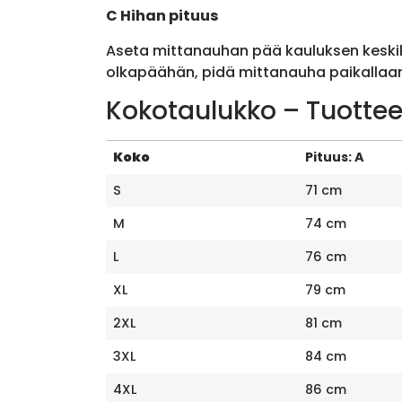
C Hihan pituus
Aseta mittanauhan pää kauluksen keskik
olkapäähän, pidä mittanauha paikallaan 
Kokotaulukko – Tuottee
Koko
Pituus: A
S
71 cm
M
74 cm
L
76 cm
XL
79 cm
2XL
81 cm
3XL
84 cm
4XL
86 cm