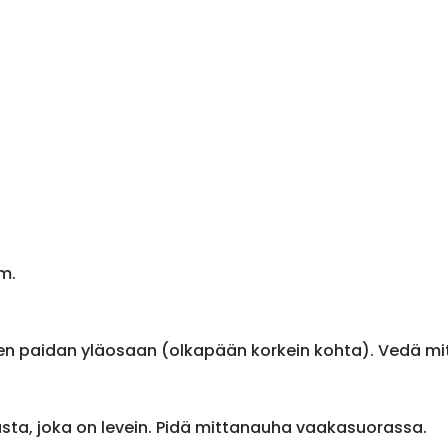
m.
en paidan yläosaan (olkapään korkein kohta). Vedä m
sta, joka on levein. Pidä mittanauha vaakasuorassa.