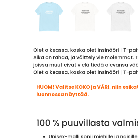
Olet oikeassa, koska olet insinööri | T-pai
Aika on rahaa, ja väittely vie molemmat. T
joissa muut eivät vielä tiedä olevansa vä
Olet oikeassa, koska olet insinööri | T-pa
HUOM! Valitse KOKO ja VÄRI, niin esik
luonnossa näyttää.
100 % puuvillasta valmi
Unisex-malli sopii miehille ja naisille