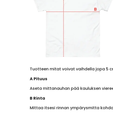
Tuotteen mitat voivat vaihdella jopa 5 c
A Pituus
Aseta mittanauhan pää kauluksen viere
B Rinta
Mittaa itsesi rinnan ympärysmitta kohda