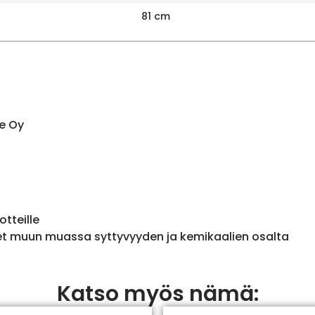
81 cm
e Oy
otteille
et muun muassa syttyvyyden ja kemikaalien osalta
Katso myös nämä: