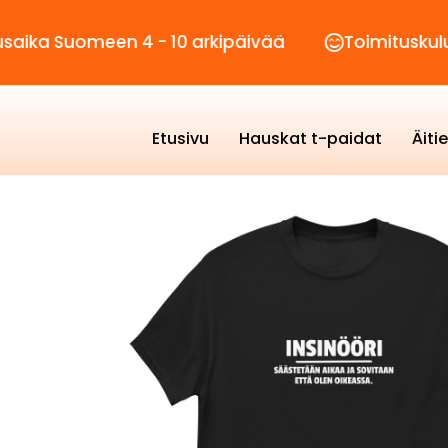
meen 4 - 10 arkipäivää
Toimituskulut vain 2,
Etusivu
Hauskat t-paidat
Äiti