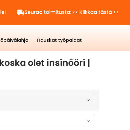
Seuraa toimitusta: << Klikkaa tästä >>
Kysytt
äpäivälahja
Hauskat työpaidat
koska olet insinööri |