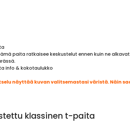
ta
ämä paita ratkaisee keskustelut ennen kuin ne alkavat. 
ärässä.
ita info & kokotaulukko
atselu näyttää kuvan valitsemastasi väristä. Näin s
stettu klassinen t-paita