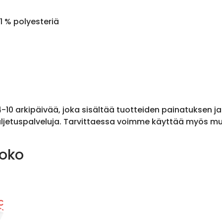
1 % polyesteriä
 4-10 arkipäivää, joka sisältää tuotteiden painatuksen j
ljetuspalveluja. Tarvittaessa voimme käyttää myös muit
koko