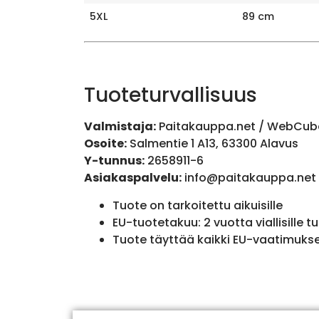
5XL
89 cm
Tuoteturvallisuus
Valmistaja:
Paitakauppa.net / WebCub
Osoite:
Salmentie 1 A13, 63300 Alavus
Y-tunnus:
2658911-6
Asiakaspalvelu:
info@paitakauppa.net
Tuote on tarkoitettu aikuisille
EU-tuotetakuu: 2 vuotta viallisille tu
Tuote täyttää kaikki EU-vaatimuks