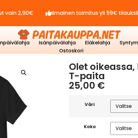
90€
Ilmainen toimitus yli 59€ tilauksille!
enpäivälahja
Isänpäivälahja
Eläkelahja
Syntym
Ostoskori
Olet oikeassa, 
T-paita
25,00
€
Väri
Koko