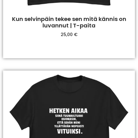
Kun selvinpäin tekee sen mitä kännis on
luvannut | T-paita
25,00
€
Valitse Vaihtoehdoista