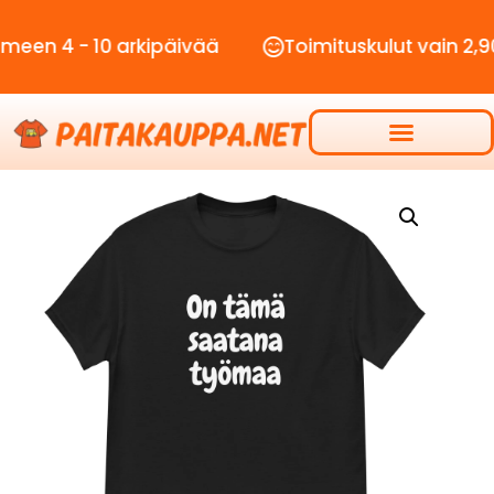
- 10 arkipäivää
Toimituskulut vain 2,90€