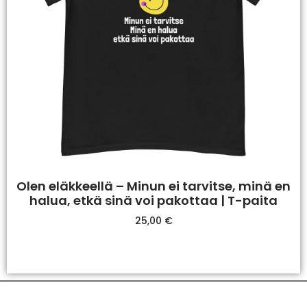
Olen eläkkeellä – Minun ei tarvitse, minä en
halua, etkä sinä voi pakottaa | T-paita
25,00
€
Valitse Vaihtoehdoista