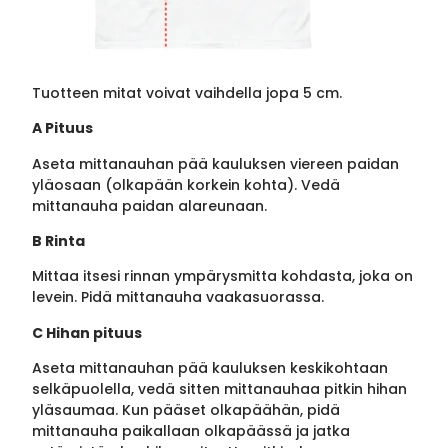
Tuotteen mitat voivat vaihdella jopa 5 cm.
A Pituus
Aseta mittanauhan pää kauluksen viereen paidan
yläosaan (olkapään korkein kohta). Vedä
mittanauha paidan alareunaan.
B Rinta
Mittaa itsesi rinnan ympärysmitta kohdasta, joka on
levein. Pidä mittanauha vaakasuorassa.
C Hihan pituus
Aseta mittanauhan pää kauluksen keskikohtaan
selkäpuolella, vedä sitten mittanauhaa pitkin hihan
yläsaumaa. Kun pääset olkapäähän, pidä
mittanauha paikallaan olkapäässä ja jatka