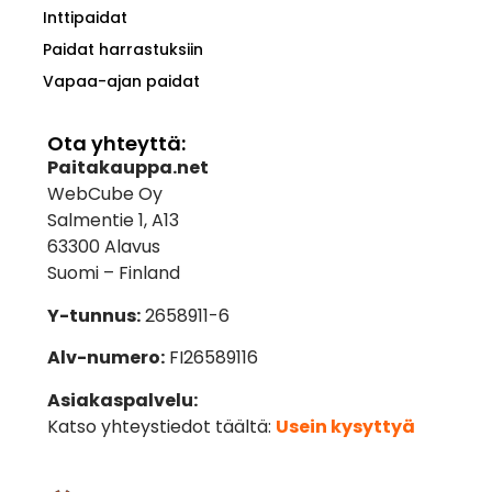
Inttipaidat
Paidat harrastuksiin
Vapaa-ajan paidat
Ota yhteyttä:
Paitakauppa.net
WebCube Oy
Salmentie 1, A13
63300 Alavus
Suomi – Finland
Y-tunnus:
2658911-6
Alv-numero:
FI26589116
Asiakaspalvelu:
Katso yhteystiedot täältä:
Usein kysyttyä