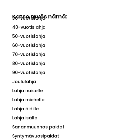
Katso myös nämä:
30-vuotislahja
40-vuotislahja
50-vuotislahja
60-vuotislahja
70-vuotislahja
80-vuotislahja
90-vuotislahja
Joululahja
Lahja naiselle
Lahja miehelle
Lahja äidille
Lahja isälle
Sananmuunnos paidat
Syntymävuosipaidat