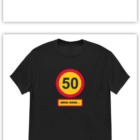
Valitse Vaihtoehdoista