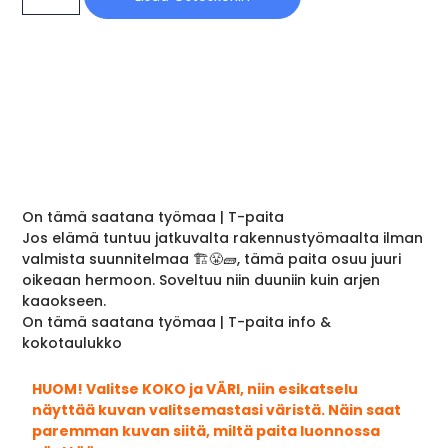
On tämä saatana työmaa | T-paita
Jos elämä tuntuu jatkuvalta rakennustyömaalta ilman
valmista suunnitelmaa 🏗️😤🧱, tämä paita osuu juuri
oikeaan hermoon. Soveltuu niin duuniin kuin arjen
kaaokseen.
On tämä saatana työmaa | T-paita info &
kokotaulukko
HUOM! Valitse KOKO ja VÄRI, niin esikatselu
näyttää kuvan valitsemastasi väristä. Näin saat
paremman kuvan siitä, miltä paita luonnossa