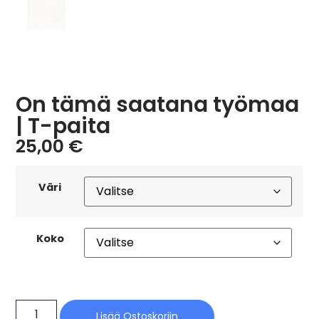
On tämä saatana työmaa
| T-paita
25,00
€
Väri
Koko
Lisää Ostoskoriin