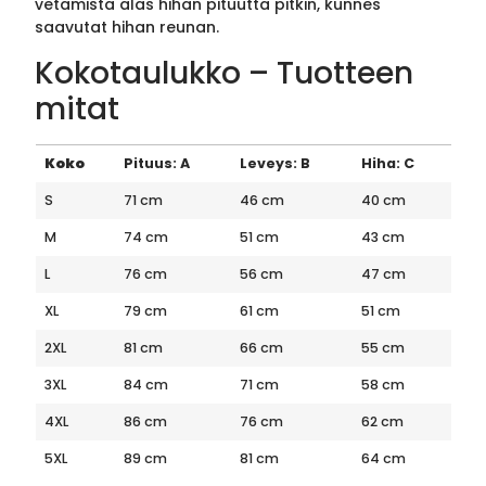
vetämistä alas hihan pituutta pitkin, kunnes
saavutat hihan reunan.
Kokotaulukko – Tuotteen
mitat
Koko
Pituus: A
Leveys: B
Hiha: C
S
71 cm
46 cm
40 cm
M
74 cm
51 cm
43 cm
L
76 cm
56 cm
47 cm
XL
79 cm
61 cm
51 cm
2XL
81 cm
66 cm
55 cm
3XL
84 cm
71 cm
58 cm
4XL
86 cm
76 cm
62 cm
5XL
89 cm
81 cm
64 cm