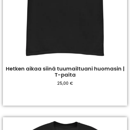
Hetken aikaa siinä tuumailtuani huomasin |
T-paita
25,00
€
Valitse Vaihtoehdoista