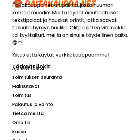
Paitakauppa.net on paikka, jossa huumori
kohtaa muodin! Meiltä löydät ainutlaatuiset
tekstipaidat ja hauskat printit, jotka saavat
takuulla hymyn huulille. Olitpa sitten vitsiniekka
tai tyylitaituri, meillä on sinulle täydellinen paita.
😎👕
Kiitos että käytät verkkokauppaamme!
Tärkeät linkit:
Ajankohtaista
Toimituksen seuranta
Maksutavat
Toimitus
Palautus ja vaihto
Tietoa meistä
Oma tili
Kassa