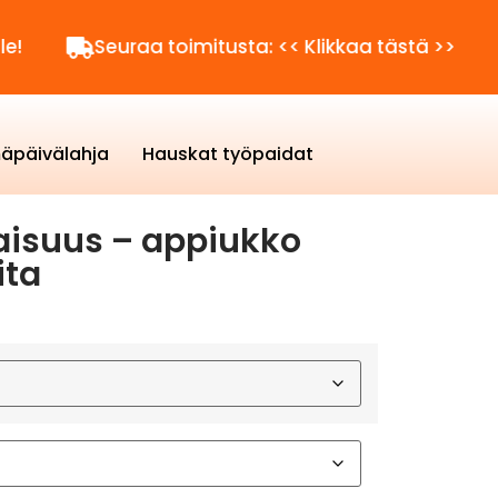
Seuraa toimitusta: << Klikkaa tästä >>
Kysyt
äpäivälahja
Hauskat työpaidat
aisuus – appiukko
ita