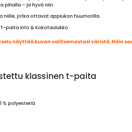
 pihalla – ja hyvä niin.
 niille, jotka ottavat appiukon huumorilla.
 T-paita info & kokotaulukko
atselu näyttää kuvan valitsemastasi väristä. Näin s
stettu klassinen t-paita
1 % polyesteriä