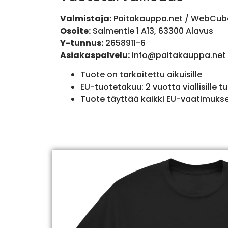
Valmistaja:
Paitakauppa.net / WebCub
Osoite:
Salmentie 1 A13, 63300 Alavus
Y-tunnus:
2658911-6
Asiakaspalvelu:
info@paitakauppa.net
Tuote on tarkoitettu aikuisille
EU-tuotetakuu: 2 vuotta viallisille tu
Tuote täyttää kaikki EU-vaatimuks