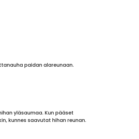
ittanauha paidan alareunaan.
 hihan yläsaumaa. Kun pääset
kin, kunnes saavutat hihan reunan.