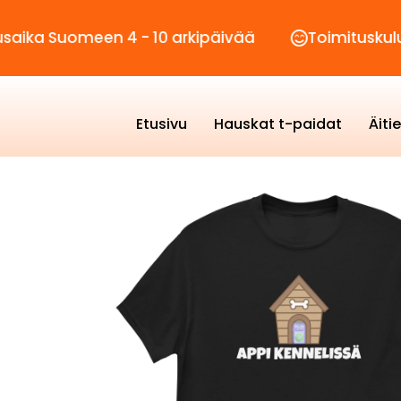
omeen 4 - 10 arkipäivää
Toimituskulut vain 2
Etusivu
Hauskat t-paidat
Äiti