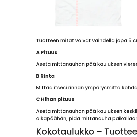
Tuotteen mitat voivat vaihdella jopa 5 c
A Pituus
Aseta mittanauhan pää kauluksen viere
B Rinta
Mittaa itsesi rinnan ympärysmitta kohda
C Hihan pituus
Aseta mittanauhan pää kauluksen keskik
olkapäähän, pidä mittanauha paikallaan 
Kokotaulukko – Tuottee