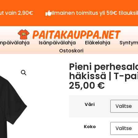
,90€
Ilmainen toimitus yli 59€ tilauksille!
enpäivälahja
Isänpäivälahja
Eläkelahja
Syntym
Ostoskori
Pieni perhesal
häkissä | T-pa
25,00
€
Väri
Koko