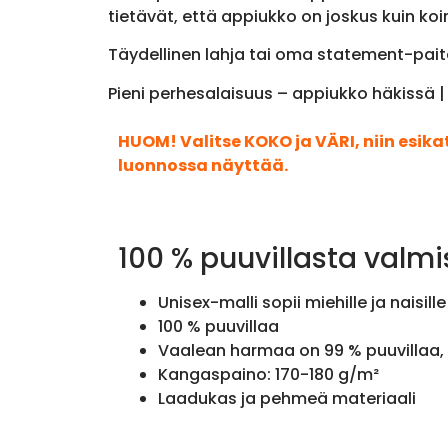
tietävät, että appiukko on joskus kuin koira
Täydellinen lahja tai oma statement-paita
Pieni perhesalaisuus – appiukko häkissä |
HUOM! Valitse KOKO ja VÄRI, niin esik
luonnossa näyttää.
100 % puuvillasta valmi
Unisex-malli sopii miehille ja naisille
100 % puuvillaa
Vaalean harmaa on 99 % puuvillaa, 
Kangaspaino: 170-180 g/m²
Laadukas ja pehmeä materiaali