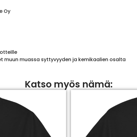
e Oy
otteille
et muun muassa syttyvyyden ja kemikaalien osalta
Katso myös nämä: