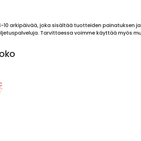
 4-10 arkipäivää, joka sisältää tuotteiden painatuksen j
ljetuspalveluja. Tarvittaessa voimme käyttää myös muit
koko