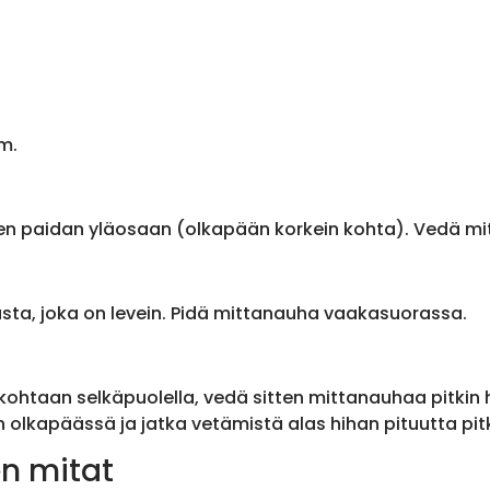
m.
en paidan yläosaan (olkapään korkein kohta). Vedä m
sta, joka on levein. Pidä mittanauha vaakasuorassa.
ohtaan selkäpuolella, vedä sitten mittanauhaa pitkin
olkapäässä ja jatka vetämistä alas hihan pituutta pit
n mitat