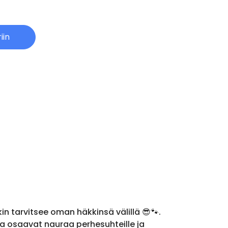
iin
in tarvitsee oman häkkinsä välillä 😎🐾.
tka osaavat nauraa perhesuhteille ja