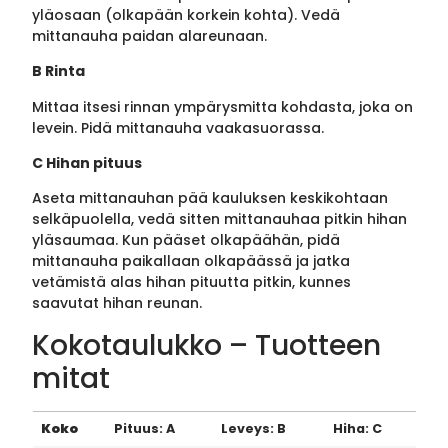
yläosaan (olkapään korkein kohta). Vedä
mittanauha paidan alareunaan.
B Rinta
Mittaa itsesi rinnan ympärysmitta kohdasta, joka on
levein. Pidä mittanauha vaakasuorassa.
C Hihan pituus
Aseta mittanauhan pää kauluksen keskikohtaan
selkäpuolella, vedä sitten mittanauhaa pitkin hihan
yläsaumaa. Kun pääset olkapäähän, pidä
mittanauha paikallaan olkapäässä ja jatka
vetämistä alas hihan pituutta pitkin, kunnes
saavutat hihan reunan.
Kokotaulukko – Tuotteen
mitat
Koko
Pituus: A
Leveys: B
Hiha: C