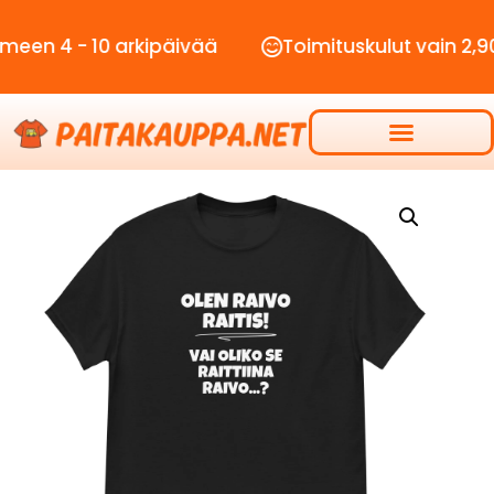
- 10 arkipäivää
Toimituskulut vain 2,90€