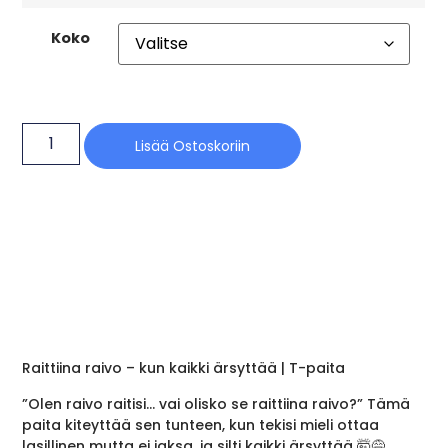
Koko
Lisää Ostoskoriin
Raittiina raivo – kun kaikki ärsyttää | T-paita
”Olen raivo raitisi… vai olisko se raittiina raivo?” Tämä
paita kiteyttää sen tunteen, kun tekisi mieli ottaa
lasillinen mutta ei jaksa, ja silti kaikki ärsyttää 🤯😅.