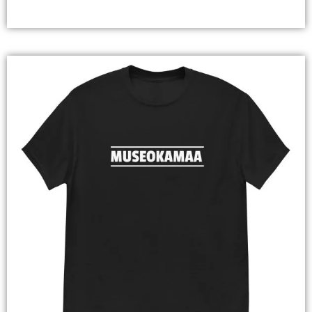
Valitse Vaihtoehdoista