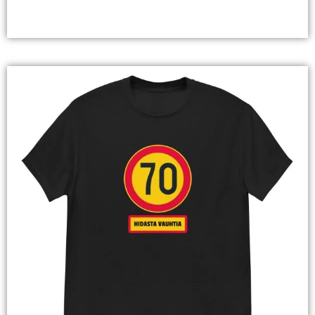
Valitse Vaihtoehdoista