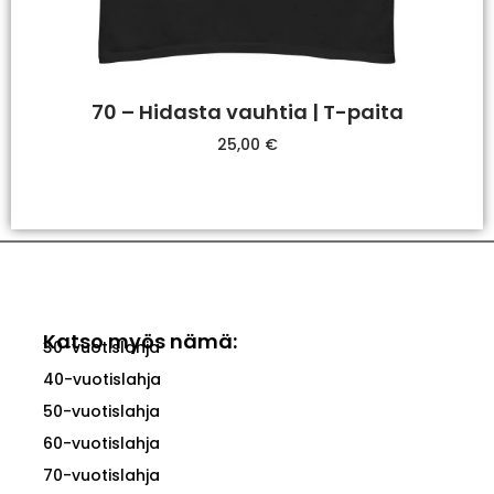
70 – Hidasta vauhtia | T-paita
25,00
€
Valitse Vaihtoehdoista
Katso myös nämä:
30-vuotislahja
40-vuotislahja
50-vuotislahja
60-vuotislahja
70-vuotislahja