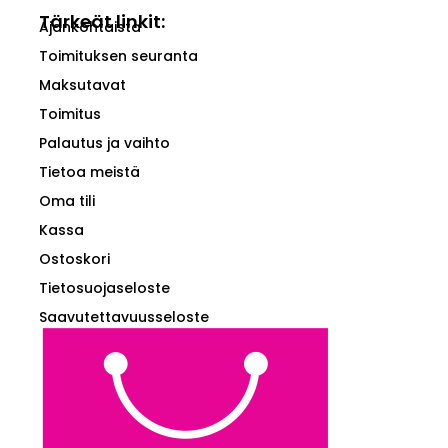
Tärkeät linkit:
Ajankohtaista
Toimituksen seuranta
Maksutavat
Toimitus
Palautus ja vaihto
Tietoa meistä
Oma tili
Kassa
Ostoskori
Tietosuojaseloste
Saavutettavuusseloste