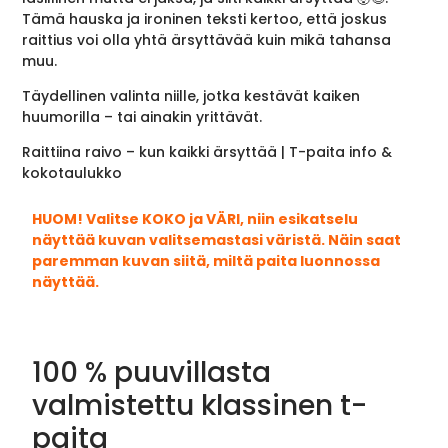
Tämä hauska ja ironinen teksti kertoo, että joskus
raittius voi olla yhtä ärsyttävää kuin mikä tahansa
muu.
Täydellinen valinta niille, jotka kestävät kaiken
huumorilla – tai ainakin yrittävät.
Raittiina raivo – kun kaikki ärsyttää | T-paita info &
kokotaulukko
HUOM! Valitse KOKO ja VÄRI, niin esikatselu
näyttää kuvan valitsemastasi väristä. Näin saat
paremman kuvan siitä, miltä paita luonnossa
näyttää.
100 % puuvillasta
valmistettu klassinen t-
paita