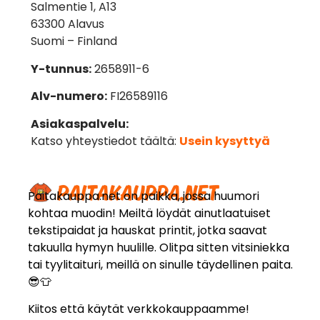
Salmentie 1, A13
63300 Alavus
Suomi – Finland
Y-tunnus:
2658911-6
Alv-numero:
FI26589116
Asiakaspalvelu:
Katso yhteystiedot täältä:
Usein kysyttyä
Paitakauppa.net on paikka, jossa huumori
kohtaa muodin! Meiltä löydät ainutlaatuiset
tekstipaidat ja hauskat printit, jotka saavat
takuulla hymyn huulille. Olitpa sitten vitsiniekka
tai tyylitaituri, meillä on sinulle täydellinen paita.
😎👕
Kiitos että käytät verkkokauppaamme!