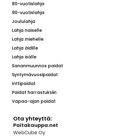
80-vuotislahja
90-vuotislahja
Joululahja
Lahja naiselle
Lahja miehelle
Lahja äidille
Lahja isälle
Sananmuunnos paidat
Syntymävuosipaidat
Inttipaidat
Paidat harrastuksiin
Vapaa-ajan paidat
Ota yhteyttä:
Paitakauppa.net
WebCube Oy