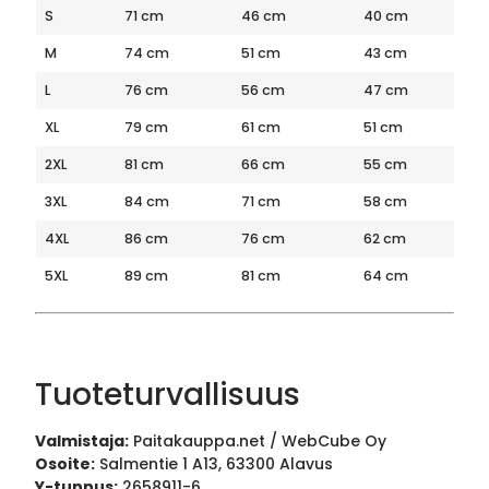
S
71 cm
46 cm
40 cm
M
74 cm
51 cm
43 cm
L
76 cm
56 cm
47 cm
XL
79 cm
61 cm
51 cm
2XL
81 cm
66 cm
55 cm
3XL
84 cm
71 cm
58 cm
4XL
86 cm
76 cm
62 cm
5XL
89 cm
81 cm
64 cm
Tuoteturvallisuus
Valmistaja:
Paitakauppa.net / WebCube Oy
Osoite:
Salmentie 1 A13, 63300 Alavus
Y-tunnus:
2658911-6