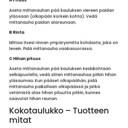
A Pituus
Aseta mittanauhan pää kauluksen viereen paidan
yläosaan (olkapään korkein kohta). Vedä
mittanauha paidan alareunaan.
B Rinta
Mittaa itsesi rinnan ympärysmitta kohdasta, joka on
levein. Pidä mittanauha vaakasuorassa.
C Hihan pituus
Aseta mittanauhan pää kauluksen keskikohtaan
selkäpuolella, vedä sitten mittanauhaa pitkin hihan
yläsaumaa. Kun pääset olkapäähän, pidä
mittanauha paikallaan olkapäässä ja jatka
vetämistä alas hihan pituutta pitkin, kunnes
saavutat hihan reunan.
Kokotaulukko – Tuotteen
mitat