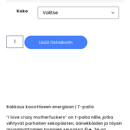
Koko
Lisää Ostoskoriin
Rakkaus kaoottiseen energiaan | T-paita
”I love crazy motherfuckers” on t-paita niille, jotka
viihtyvät parhaiten sekopäisten, äänekkäiden ja täysin
arvaamattomien tyyppien seurassa 🤪🔥. Se on