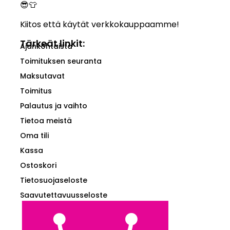
😎👕
Kiitos että käytät verkkokauppaamme!
Tärkeät linkit:
Ajankohtaista
Toimituksen seuranta
Maksutavat
Toimitus
Palautus ja vaihto
Tietoa meistä
Oma tili
Kassa
Ostoskori
Tietosuojaseloste
Saavutettavuusseloste