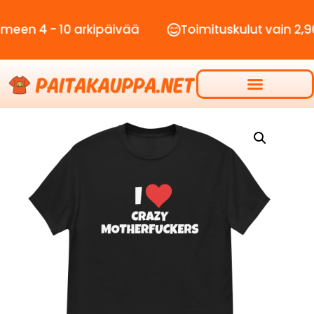
 - 10 arkipäivää
Toimituskulut vain 2,90€