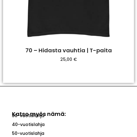
70 – Hidasta vauhtia | T-paita
25,00
€
Valitse Vaihtoehdoista
Katso myös nämä:
30-vuotislahja
40-vuotislahja
50-vuotislahja