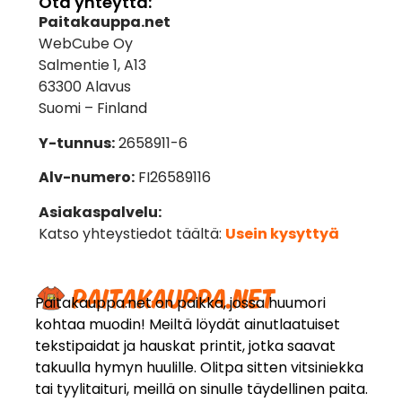
Ota yhteyttä:
Paitakauppa.net
WebCube Oy
Salmentie 1, A13
63300 Alavus
Suomi – Finland
Y-tunnus:
2658911-6
Alv-numero:
FI26589116
Asiakaspalvelu:
Katso yhteystiedot täältä:
Usein kysyttyä
Paitakauppa.net on paikka, jossa huumori
kohtaa muodin! Meiltä löydät ainutlaatuiset
tekstipaidat ja hauskat printit, jotka saavat
takuulla hymyn huulille. Olitpa sitten vitsiniekka
tai tyylitaituri, meillä on sinulle täydellinen paita.