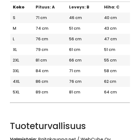
Koko
Pituus: A
Leveys: B
Hiha: C
S
71 cm
46 cm
40 cm
M
74 cm
51 cm
43 cm
L
76 cm
56 cm
47 cm
XL
79 cm
61 cm
51 cm
2XL
81 cm
66 cm
55 cm
3XL
84 cm
71 cm
58 cm
4XL
86 cm
76 cm
62 cm
5XL
89 cm
81 cm
64 cm
Tuoteturvallisuus
Valmistaja:
Paitakauppa.net / WebCube Oy