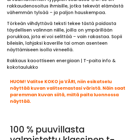
rakkaudenosoitus ihmisille, jotka tekevät elämästä
vähemmän tylsää – ja paljon hauskempaa.
Törkeän viihdyttävä teksti tekee tästä paidasta
täydellisen valinnan niille, joilla on ympärillään
porukkaa, jota ei voi selittää – vain rakastaa. Sopii
bileisiin, lahjaksi kaverille tai oman asenteen
näyttämiseen isolla virneellä.
Rakkaus kaoottiseen energiaan | T-paita info &
kokotaulukko
HUOM! Valitse KOKO ja VÄRI, niin esikatselu
näyttää kuvan valitsemastasi väristä. Näin saat
paremman kuvan siitä, miltä paita luonnossa
näyttää.
100 % puuvillasta
valmistettu klassinen t-