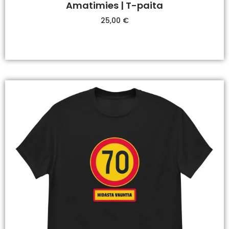
Amatimies | T-paita
25,00
€
Valitse Vaihtoehdoista