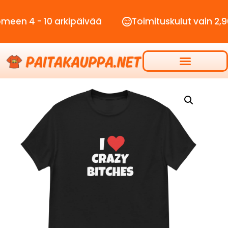
 - 10 arkipäivää
Toimituskulut vain 2,90€