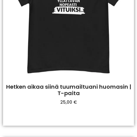
Hetken aikaa siinä tuumailtuani huomasin |
T-paita
25,00
€
Valitse Vaihtoehdoista