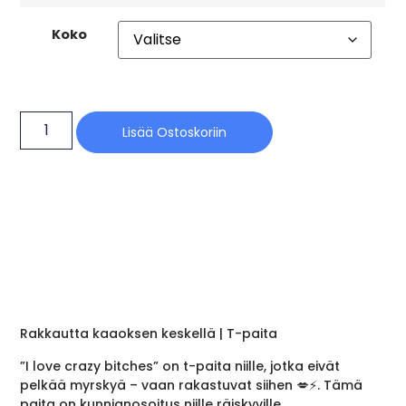
Koko
Lisää Ostoskoriin
Rakkautta kaaoksen keskellä | T-paita
”I love crazy bitches” on t-paita niille, jotka eivät
pelkää myrskyä – vaan rakastuvat siihen 💋⚡. Tämä
paita on kunnianosoitus niille räiskyville,