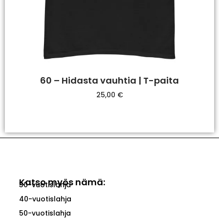
60 – Hidasta vauhtia | T-paita
25,00
€
Valitse Vaihtoehdoista
Katso myös nämä:
30-vuotislahja
40-vuotislahja
50-vuotislahja