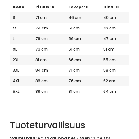
Koko
Pituus: A
Leveys: B
Hiha: C
S
71 cm
46 cm
40 cm
M
74 cm
51 cm
43 cm
L
76 cm
56 cm
47 cm
XL
79 cm
61 cm
51 cm
2XL
81 cm
66 cm
55 cm
3XL
84 cm
71 cm
58 cm
4XL
86 cm
76 cm
62 cm
5XL
89 cm
81 cm
64 cm
Tuoteturvallisuus
Valmistaja:
Paitakauppa.net / WebCube Oy