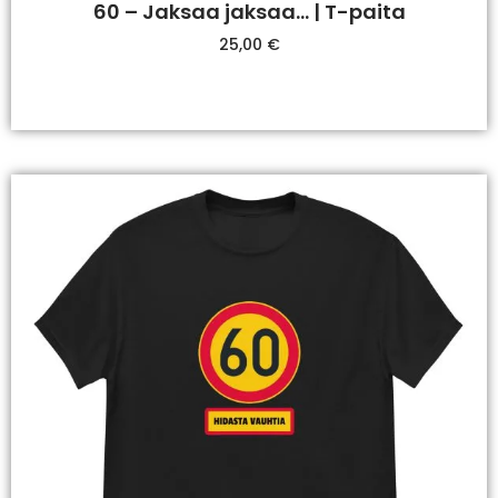
60 – Jaksaa jaksaa… | T-paita
25,00
€
Valitse Vaihtoehdoista