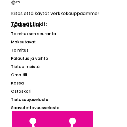
😎👕
Kiitos että käytät verkkokauppaamme!
Tärkeät linkit:
Ajankohtaista
Toimituksen seuranta
Maksutavat
Toimitus
Palautus ja vaihto
Tietoa meistä
Oma tili
Kassa
Ostoskori
Tietosuojaseloste
Saavutettavuusseloste