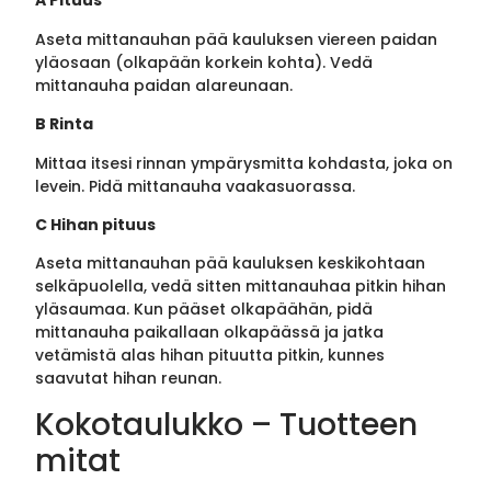
A Pituus
Aseta mittanauhan pää kauluksen viereen paidan
yläosaan (olkapään korkein kohta). Vedä
mittanauha paidan alareunaan.
B Rinta
Mittaa itsesi rinnan ympärysmitta kohdasta, joka on
levein. Pidä mittanauha vaakasuorassa.
C Hihan pituus
Aseta mittanauhan pää kauluksen keskikohtaan
selkäpuolella, vedä sitten mittanauhaa pitkin hihan
yläsaumaa. Kun pääset olkapäähän, pidä
mittanauha paikallaan olkapäässä ja jatka
vetämistä alas hihan pituutta pitkin, kunnes
saavutat hihan reunan.
Kokotaulukko – Tuotteen
mitat