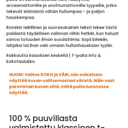
arvaamattomille ja unohtumattomille tyypeille, jotka
tekevät elämästä vähän hullumpaa – ja paljon
hauskempaa.
Ronskin leikillinen ja suorasukainen teksti tekee tästä
paidasta täydellisen valinnan niihin hetkiin, kun haluat
sanoa totuuden ilman suodattimia. Sopii bileisiin,
lahjaksi tai ihan vain omaan hullunhauskaan tyyliin.
Rakkautta kaaoksen keskellä | T-paita info &
kokotaulukko
HUOM! Valitse KOKO ja VÄRI, niin esikatselu
näyttää kuvan valitsemastasi väristä. Näin saat
paremman kuvan siitä, miltä paita luonnossa
näyttää.
100 % puuvillasta
valmistettu klassinen t-