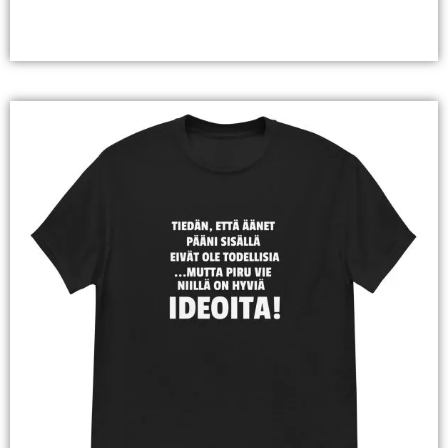
Valitse Vaihtoehdoista