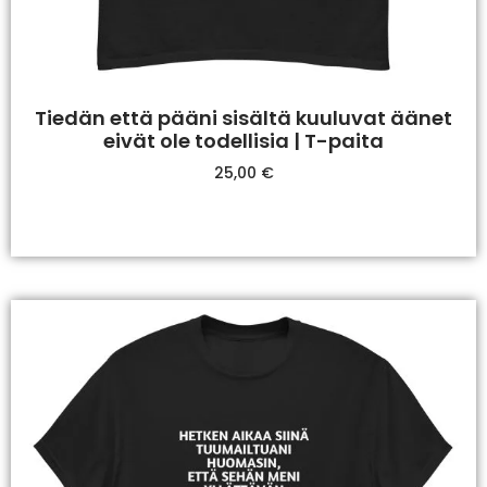
Tiedän että pääni sisältä kuuluvat äänet
eivät ole todellisia | T-paita
25,00
€
Valitse Vaihtoehdoista