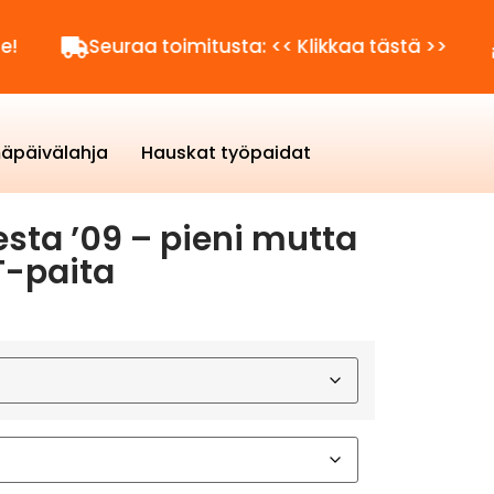
Seuraa toimitusta: << Klikkaa tästä >>
Kysytt
äpäivälahja
Hauskat työpaidat
sta ’09 – pieni mutta
T-paita