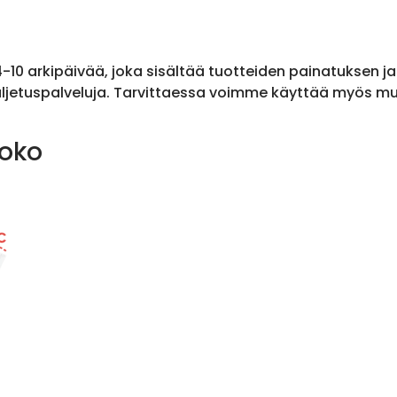
 4-10 arkipäivää, joka sisältää tuotteiden painatuksen j
ljetuspalveluja. Tarvittaessa voimme käyttää myös muit
koko