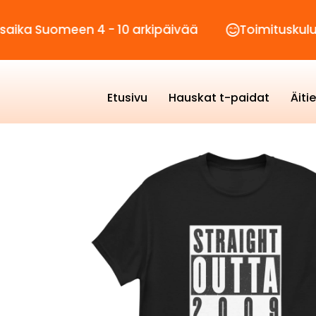
omeen 4 - 10 arkipäivää
Toimituskulut vain 2,
Etusivu
Hauskat t-paidat
Äiti