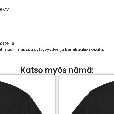
e Oy
otteille
et muun muassa syttyvyyden ja kemikaalien osalta
Katso myös nämä: