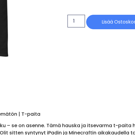
Lisää Ostoskor
emätön | T-paita
luku – se on asenne. Tämä hauska ja itsevarma t-paita 
Olit sitten syntynyt iPadin ja Minecraftin aikakaudella t