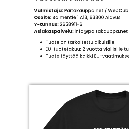
Valmistaja:
Paitakauppa.net / WebCub
Osoite:
Salmentie 1 A13, 63300 Alavus
Y-tunnus:
2658911-6
Asiakaspalvelu:
info@paitakauppa.net
Tuote on tarkoitettu aikuisille
EU-tuotetakuu: 2 vuotta viallisille tu
Tuote täyttää kaikki EU-vaatimuks