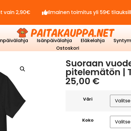
90€
Ilmainen toimitus yli 59€ tilauksille!
enpäivälahja
Isänpäivälahja
Eläkelahja
Syntym
Ostoskori
Suoraan vuode
pitelemätön | 
25,00
€
Väri
Koko