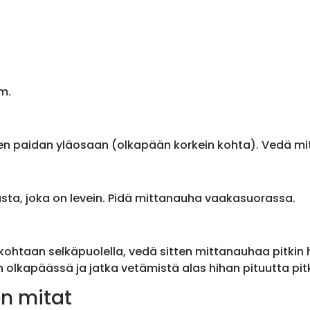
m.
en paidan yläosaan (olkapään korkein kohta). Vedä m
sta, joka on levein. Pidä mittanauha vaakasuorassa.
ohtaan selkäpuolella, vedä sitten mittanauhaa pitkin
olkapäässä ja jatka vetämistä alas hihan pituutta pit
n mitat