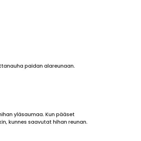
ittanauha paidan alareunaan.
 hihan yläsaumaa. Kun pääset
kin, kunnes saavutat hihan reunan.