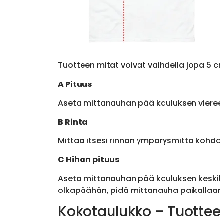
Tuotteen mitat voivat vaihdella jopa 5 c
A Pituus
Aseta mittanauhan pää kauluksen viere
B Rinta
Mittaa itsesi rinnan ympärysmitta kohda
C Hihan pituus
Aseta mittanauhan pää kauluksen keskik
olkapäähän, pidä mittanauha paikallaan 
Kokotaulukko – Tuottee