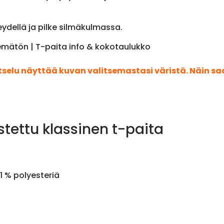
eydellä ja pilke silmäkulmassa.
emätön | T-paita info & kokotaulukko
atselu näyttää kuvan valitsemastasi väristä. Näin s
stettu klassinen t-paita
1 % polyesteriä