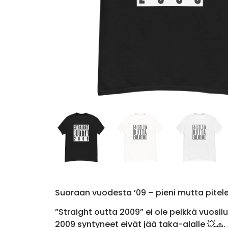
Suoraan vuodesta ’09 – pieni mutta pitel
”Straight outta 2009” ei ole pelkkä vuosi
2009 syntyneet eivät jää taka-alalle 💥🧢. 