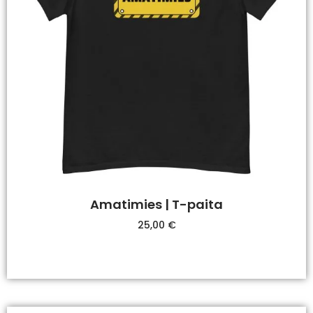
Amatimies | T-paita
25,00
€
Valitse Vaihtoehdoista