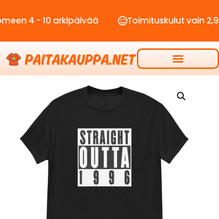
 - 10 arkipäivää
Toimituskulut vain 2,90€