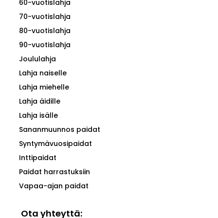
60-vuotislahja
70-vuotislahja
80-vuotislahja
90-vuotislahja
Joululahja
Lahja naiselle
Lahja miehelle
Lahja äidille
Lahja isälle
Sananmuunnos paidat
Syntymävuosipaidat
Inttipaidat
Paidat harrastuksiin
Vapaa-ajan paidat
Ota yhteyttä: