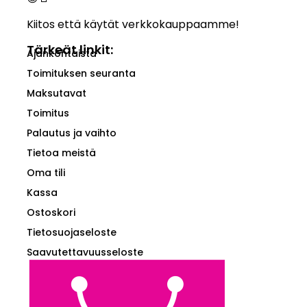
Kiitos että käytät verkkokauppaamme!
Tärkeät linkit:
Ajankohtaista
Toimituksen seuranta
Maksutavat
Toimitus
Palautus ja vaihto
Tietoa meistä
Oma tili
Kassa
Ostoskori
Tietosuojaseloste
Saavutettavuusseloste