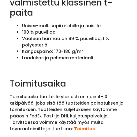
valmistettu klassinen t-
paita
Unisex-malli sopii miehille ja naisille
100 % puuvillaa
Vaalean harmaa on 99 % puuvillaa, 1 %
polyesteriä
Kangaspaino: 170-180 g/m²
Laadukas ja pehmeä materiaali
Toimitusaika
Toimitusaika tuotteille yleisesti on noin 4-10
arkipäivää, joka sisältää tuotteiden painatuksen ja
toimituksen. Tuotteiden kuljetukseen käytämme
pääosin FedEx, Posti ja DHL kuljetuspalveluja.
Tarvittaessa voimme käyttää myös muita
tavarantoimittajia. Lue lisää:
Toimitus