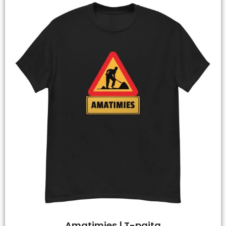
Amatimies | T-paita