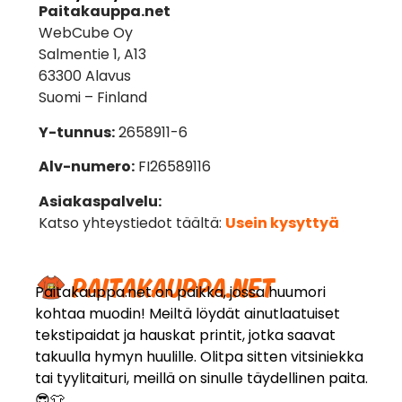
Paitakauppa.net
WebCube Oy
Salmentie 1, A13
63300 Alavus
Suomi – Finland
Y-tunnus:
2658911-6
Alv-numero:
FI26589116
Asiakaspalvelu:
Katso yhteystiedot täältä:
Usein kysyttyä
Paitakauppa.net on paikka, jossa huumori
kohtaa muodin! Meiltä löydät ainutlaatuiset
tekstipaidat ja hauskat printit, jotka saavat
takuulla hymyn huulille. Olitpa sitten vitsiniekka
tai tyylitaituri, meillä on sinulle täydellinen paita.
😎👕