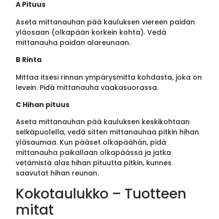
A Pituus
Aseta mittanauhan pää kauluksen viereen paidan
yläosaan (olkapään korkein kohta). Vedä
mittanauha paidan alareunaan.
B Rinta
Mittaa itsesi rinnan ympärysmitta kohdasta, joka on
levein. Pidä mittanauha vaakasuorassa.
C Hihan pituus
Aseta mittanauhan pää kauluksen keskikohtaan
selkäpuolella, vedä sitten mittanauhaa pitkin hihan
yläsaumaa. Kun pääset olkapäähän, pidä
mittanauha paikallaan olkapäässä ja jatka
vetämistä alas hihan pituutta pitkin, kunnes
saavutat hihan reunan.
Kokotaulukko – Tuotteen
mitat