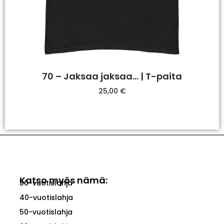
70 – Jaksaa jaksaa… | T-paita
25,00
€
Valitse Vaihtoehdoista
Katso myös nämä:
30-vuotislahja
40-vuotislahja
50-vuotislahja