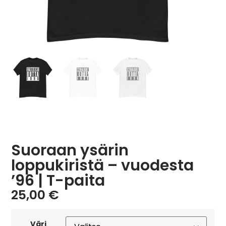
Suoraan ysärin
loppukiristä – vuodesta
’96 | T-paita
25,00
€
Väri