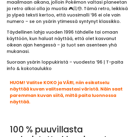
maailmaan aikana, jolloin Pokémon valtasi planeetan
ja retro alkoi olla jo muotia 🎮📀😎. Tämä retro, leikkisä
ja ylpeä teksti kertoo, että vuosimalli ’96 ei ole vain
numero – se on ysärin ytimessä syntynyt klassikko.
Täydellinen lahja vuoden 1996 tähdelle tai omaan
käyttöön, kun haluat näyttää, että olet kasvanut
oikean ajan hengessä – ja tuot sen asenteen yhä
mukanasi.
Suoraan ysärin loppukiristä – vuodesta ’96 | T-paita
info & kokotaulukko
HUOM! Valitse KOKO ja VÄRI, niin esikatselu
näyttää kuvan valitsemastasi väristä. Näin saat
paremman kuvan siitä, miltä paita luonnossa
näyttää.
100 % puuvillasta