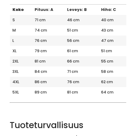
Koko
Pituus: A
Leveys: B
Hiha: C
S
71 cm
46 cm
40 cm
M
74 cm
51 cm
43 cm
L
76 cm
56 cm
47 cm
XL
79 cm
61 cm
51 cm
2XL
81 cm
66 cm
55 cm
3XL
84 cm
71 cm
58 cm
4XL
86 cm
76 cm
62 cm
5XL
89 cm
81 cm
64 cm
Tuoteturvallisuus