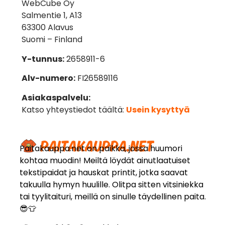
WebCube Oy
Salmentie 1, A13
63300 Alavus
Suomi – Finland
Y-tunnus:
2658911-6
Alv-numero:
FI26589116
Asiakaspalvelu:
Katso yhteystiedot täältä:
Usein kysyttyä
Paitakauppa.net on paikka, jossa huumori
kohtaa muodin! Meiltä löydät ainutlaatuiset
tekstipaidat ja hauskat printit, jotka saavat
takuulla hymyn huulille. Olitpa sitten vitsiniekka
tai tyylitaituri, meillä on sinulle täydellinen paita.
😎👕