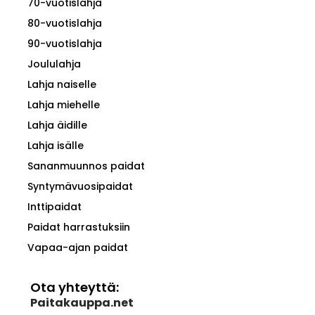
70-vuotislahja
80-vuotislahja
90-vuotislahja
Joululahja
Lahja naiselle
Lahja miehelle
Lahja äidille
Lahja isälle
Sananmuunnos paidat
Syntymävuosipaidat
Inttipaidat
Paidat harrastuksiin
Vapaa-ajan paidat
Ota yhteyttä:
Paitakauppa.net