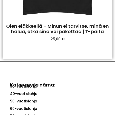
Olen eläkkeellä – Minun ei tarvitse, minä en
halua, etkä sinä voi pakottaa | T-paita
25,00
€
Valitse Vaihtoehdoista
Katso myös nämä:
30-vuotislahja
40-vuotislahja
50-vuotislahja
60-vuotislahja