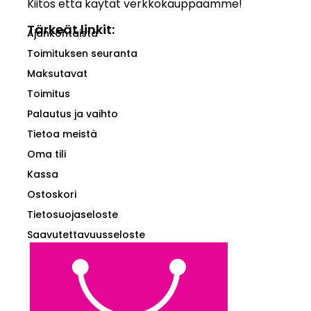
Kiitos että käytät verkkokauppaamme!
Tärkeät linkit:
Ajankohtaista
Toimituksen seuranta
Maksutavat
Toimitus
Palautus ja vaihto
Tietoa meistä
Oma tili
Kassa
Ostoskori
Tietosuojaseloste
Saavutettavuusseloste