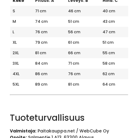
Koko
Pituus: A
Leveys: B
Hiha: C
S
71 cm
46 cm
40 cm
M
74 cm
51 cm
43 cm
L
76 cm
56 cm
47 cm
XL
79 cm
61 cm
51 cm
2XL
81 cm
66 cm
55 cm
3XL
84 cm
71 cm
58 cm
4XL
86 cm
76 cm
62 cm
5XL
89 cm
81 cm
64 cm
Tuoteturvallisuus
Valmistaja:
Paitakauppa.net / WebCube Oy
Osoite:
Salmentie 1 A13, 63300 Alavus