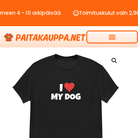
- 10 arkipäivää
Toimituskulut vain 2,90€