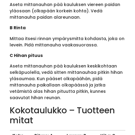
Aseta mittanauhan pää kauluksen viereen paidan
yläosaan (olkapään korkein kohta). Vedä
mittanauha paidan alareunaan.
B Rinta
Mittaa itsesi rinnan ympärysmitta kohdasta, joka on
levein. Pidä mittanauha vaakasuorassa.
C Hihan pituus
Aseta mittanauhan pää kauluksen keskikohtaan
selkäpuolella, vedä sitten mittanauhaa pitkin hihan
yläsaumaa. Kun pääset olkapäähän, pidä
mittanauha paikallaan olkapäässä ja jatka
vetämistä alas hihan pituutta pitkin, kunnes
saavutat hihan reunan.
Kokotaulukko – Tuotteen
mitat