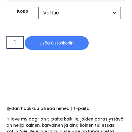
Koko
Lisää Ostoskoriin
Sydän haukkuu oikeaa nimeä | T-paita
”I love my dog” on t-paita kaikille, joiden paras ystävä
on nelijalkainen, karvainen ja aina iloinen tullessasi
kotiin 🐾❤️. Se ei ole vain lause – se on lupaus, että