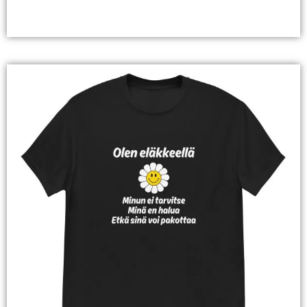
Valitse Vaihtoehdoista