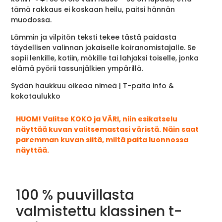
tämä rakkaus ei koskaan heilu, paitsi hännän
muodossa.
Lämmin ja vilpitön teksti tekee tästä paidasta
täydellisen valinnan jokaiselle koiranomistajalle. Se
sopii lenkille, kotiin, mökille tai lahjaksi toiselle, jonka
elämä pyörii tassunjälkien ympärillä.
Sydän haukkuu oikeaa nimeä | T-paita info &
kokotaulukko
HUOM! Valitse KOKO ja VÄRI, niin esikatselu
näyttää kuvan valitsemastasi väristä. Näin saat
paremman kuvan siitä, miltä paita luonnossa
näyttää.
100 % puuvillasta
valmistettu klassinen t-