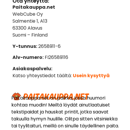
Ota yhteyttä:
Paitakauppa.net
WebCube Oy
Salmentie 1, A13
63300 Alavus
Suomi – Finland
Y-tunnus:
2658911-6
Alv-numero:
FI26589116
Asiakaspalvelu:
Katso yhteystiedot täältä:
Usein kysyttyä
Paitakauppa.net on paikka, jossa huumori
kohtaa muodin! Meiltä löydät ainutlaatuiset
tekstipaidat ja hauskat printit, jotka saavat
takuulla hymyn huulille. Olitpa sitten vitsiniekka
tai tyylitaituri, meillä on sinulle täydellinen paita.