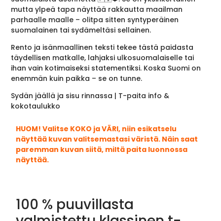
mutta ylpeä tapa näyttää rakkautta maailman
parhaalle maalle – olitpa sitten syntyperäinen
suomalainen tai sydämeltäsi sellainen.
Rento ja isänmaallinen teksti tekee tästä paidasta
täydellisen matkalle, lahjaksi ulkosuomalaiselle tai
ihan vain kotimaiseksi statementiksi. Koska Suomi on
enemmän kuin paikka – se on tunne.
Sydän jäällä ja sisu rinnassa | T-paita info &
kokotaulukko
HUOM! Valitse KOKO ja VÄRI, niin esikatselu
näyttää kuvan valitsemastasi väristä. Näin saat
paremman kuvan siitä, miltä paita luonnossa
näyttää.
100 % puuvillasta
valmistettu klassinen t-