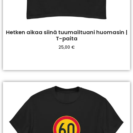
Hetken aikaa siinä tuumailtuani huomasin |
T-paita
25,00
€
Valitse Vaihtoehdoista