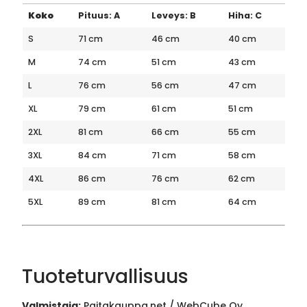
Koko
Pituus: A
Leveys: B
Hiha: C
S
71 cm
46 cm
40 cm
M
74 cm
51 cm
43 cm
L
76 cm
56 cm
47 cm
XL
79 cm
61 cm
51 cm
2XL
81 cm
66 cm
55 cm
3XL
84 cm
71 cm
58 cm
4XL
86 cm
76 cm
62 cm
5XL
89 cm
81 cm
64 cm
Tuoteturvallisuus
Valmistaja:
Paitakauppa.net / WebCube Oy