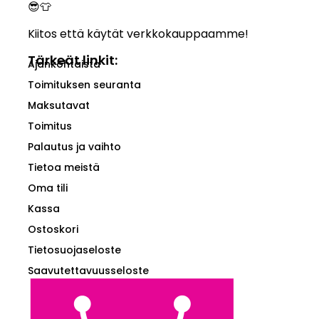
😎👕
Kiitos että käytät verkkokauppaamme!
Tärkeät linkit:
Ajankohtaista
Toimituksen seuranta
Maksutavat
Toimitus
Palautus ja vaihto
Tietoa meistä
Oma tili
Kassa
Ostoskori
Tietosuojaseloste
Saavutettavuusseloste