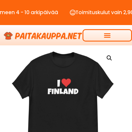
- 10 arkipäivää
Toimituskulut vain 2,90€