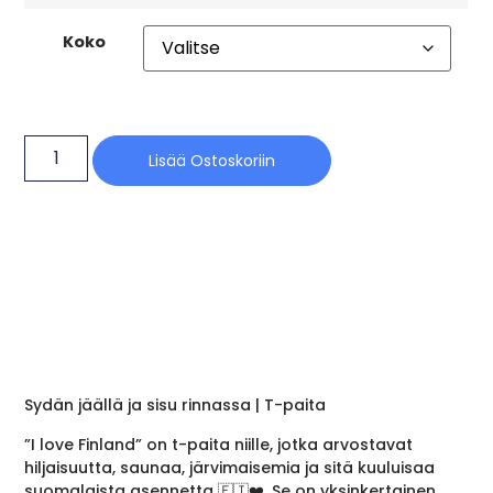
Koko
Lisää Ostoskoriin
Sydän jäällä ja sisu rinnassa | T-paita
”I love Finland” on t-paita niille, jotka arvostavat
hiljaisuutta, saunaa, järvimaisemia ja sitä kuuluisaa
suomalaista asennetta 🇫🇮❤️. Se on yksinkertainen