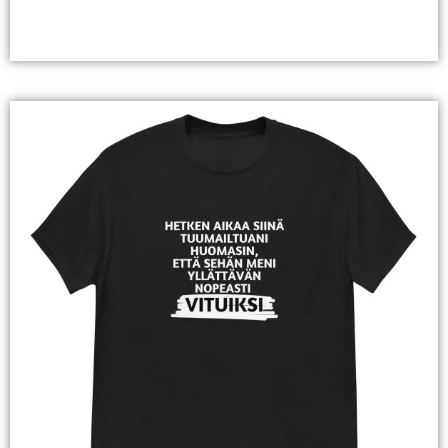
Valitse Vaihtoehdoista