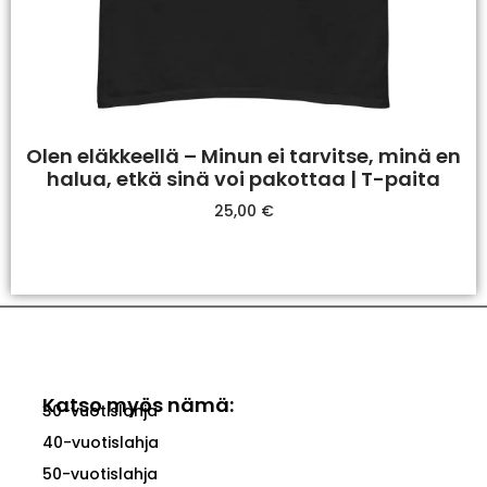
Olen eläkkeellä – Minun ei tarvitse, minä en
halua, etkä sinä voi pakottaa | T-paita
25,00
€
Valitse Vaihtoehdoista
Katso myös nämä:
30-vuotislahja
40-vuotislahja
50-vuotislahja