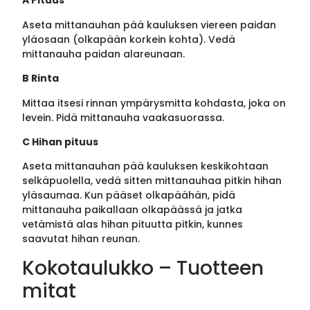
A Pituus
Aseta mittanauhan pää kauluksen viereen paidan
yläosaan (olkapään korkein kohta). Vedä
mittanauha paidan alareunaan.
B Rinta
Mittaa itsesi rinnan ympärysmitta kohdasta, joka on
levein. Pidä mittanauha vaakasuorassa.
C Hihan pituus
Aseta mittanauhan pää kauluksen keskikohtaan
selkäpuolella, vedä sitten mittanauhaa pitkin hihan
yläsaumaa. Kun pääset olkapäähän, pidä
mittanauha paikallaan olkapäässä ja jatka
vetämistä alas hihan pituutta pitkin, kunnes
saavutat hihan reunan.
Kokotaulukko – Tuotteen
mitat