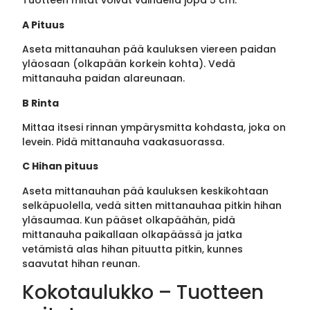
Tuotteen mitat voivat vaihdella jopa 5 cm.
A Pituus
Aseta mittanauhan pää kauluksen viereen paidan
yläosaan (olkapään korkein kohta). Vedä
mittanauha paidan alareunaan.
B Rinta
Mittaa itsesi rinnan ympärysmitta kohdasta, joka on
levein. Pidä mittanauha vaakasuorassa.
C Hihan pituus
Aseta mittanauhan pää kauluksen keskikohtaan
selkäpuolella, vedä sitten mittanauhaa pitkin hihan
yläsaumaa. Kun pääset olkapäähän, pidä
mittanauha paikallaan olkapäässä ja jatka
vetämistä alas hihan pituutta pitkin, kunnes
saavutat hihan reunan.
Kokotaulukko – Tuotteen