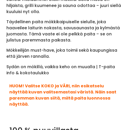
hiljaista, grilli kuumenee ja sauna odottaa – juuri siellä
kuuluisi nyt olla.
Täydellinen paita mökkikaipuiselle sielulle, joka
haaveilee laiturin nokasta, savusaunasta ja kylmästä
juomasta. Tämä vaate ei ole pelkkä paita – se on
julistus paremmasta paikasta.
Mökkeilijän must-have, joka toimii sekä kaupungissa
että järven rannalla.
Sydän on mökillä, vaikka keho on muualla | T-paita
info & kokotaulukko
HUOM! Valitse KOKO ja VÄRI, niin esikatselu
näyttää kuvan valitsemastasi väristä. Näin saat
paremman kuvan siitä, miltä paita luonnossa
näyttää.