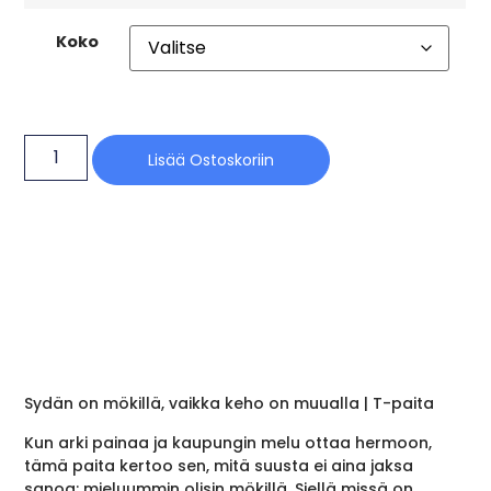
Koko
Lisää Ostoskoriin
Sydän on mökillä, vaikka keho on muualla | T-paita
Kun arki painaa ja kaupungin melu ottaa hermoon,
tämä paita kertoo sen, mitä suusta ei aina jaksa
sanoa: mieluummin olisin mökillä. Siellä missä on