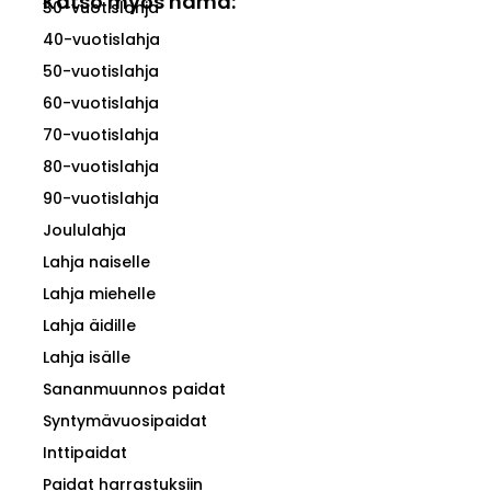
Katso myös nämä:
30-vuotislahja
40-vuotislahja
50-vuotislahja
60-vuotislahja
70-vuotislahja
80-vuotislahja
90-vuotislahja
Joululahja
Lahja naiselle
Lahja miehelle
Lahja äidille
Lahja isälle
Sananmuunnos paidat
Syntymävuosipaidat
Inttipaidat
Paidat harrastuksiin