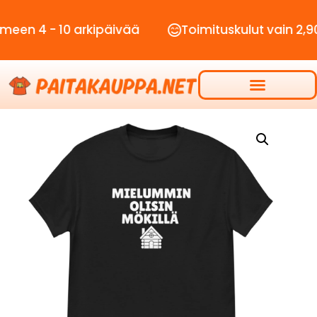
- 10 arkipäivää
Toimituskulut vain 2,90€