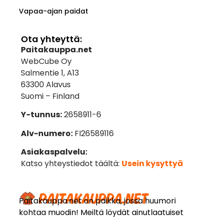
Vapaa-ajan paidat
Ota yhteyttä:
Paitakauppa.net
WebCube Oy
Salmentie 1, A13
63300 Alavus
Suomi – Finland
Y-tunnus:
2658911-6
Alv-numero:
FI26589116
Asiakaspalvelu:
Katso yhteystiedot täältä:
Usein kysyttyä
Paitakauppa.net on paikka, jossa huumori
kohtaa muodin! Meiltä löydät ainutlaatuiset