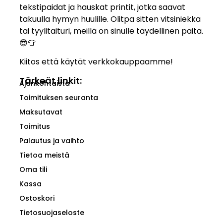
tekstipaidat ja hauskat printit, jotka saavat
takuulla hymyn huulille. Olitpa sitten vitsiniekka
tai tyylitaituri, meillä on sinulle täydellinen paita.
😎👕
Kiitos että käytät verkkokauppaamme!
Tärkeät linkit:
Ajankohtaista
Toimituksen seuranta
Maksutavat
Toimitus
Palautus ja vaihto
Tietoa meistä
Oma tili
Kassa
Ostoskori
Tietosuojaseloste