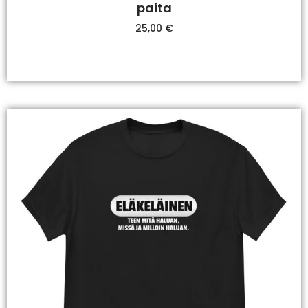
paita
25,00
€
Valitse Vaihtoehdoista