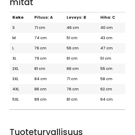
mitat
Koko
Pituus: A
Leveys: B
Hiha: C
S
71 cm
46 cm
40 cm
M
74 cm
51 cm
43 cm
L
76 cm
56 cm
47 cm
XL
79 cm
61 cm
51 cm
2XL
81 cm
66 cm
55 cm
3XL
84 cm
71 cm
58 cm
4XL
86 cm
76 cm
62 cm
5XL
89 cm
81 cm
64 cm
Tuoteturvallisuus