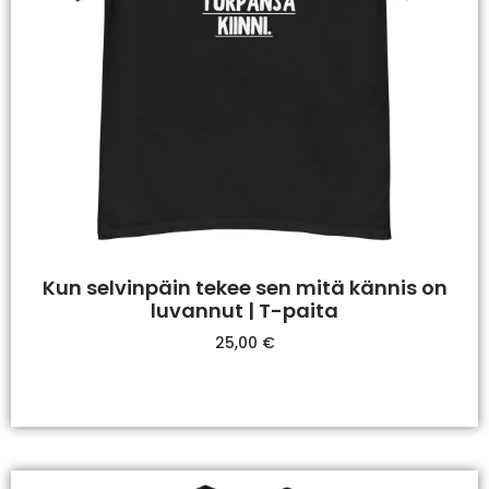
Kun selvinpäin tekee sen mitä kännis on
luvannut | T-paita
25,00
€
Valitse Vaihtoehdoista