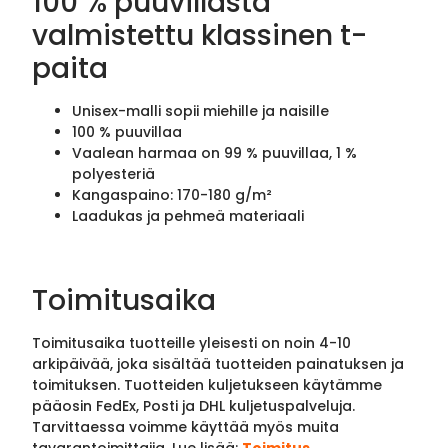
100 % puuvillasta
valmistettu klassinen t-
paita
Unisex-malli sopii miehille ja naisille
100 % puuvillaa
Vaalean harmaa on 99 % puuvillaa, 1 %
polyesteriä
Kangaspaino: 170-180 g/m²
Laadukas ja pehmeä materiaali
Toimitusaika
Toimitusaika tuotteille yleisesti on noin 4-10
arkipäivää, joka sisältää tuotteiden painatuksen ja
toimituksen. Tuotteiden kuljetukseen käytämme
pääosin FedEx, Posti ja DHL kuljetuspalveluja.
Tarvittaessa voimme käyttää myös muita
tavarantoimittajia. Lue lisää:
Toimitus